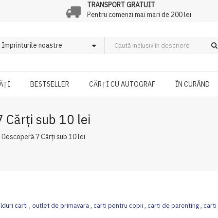
TRANSPORT GRATUIT
Pentru comenzi mai mari de 200 lei
ĂȚI
BESTSELLER
CĂRȚI CU AUTOGRAF
ÎN CURÂND
 Cărți sub 10 lei
 Descoperă 7 Cărți sub 10 lei
lduri carti
,
outlet de primavara
,
carti pentru copii
,
carti de parenting
,
carti