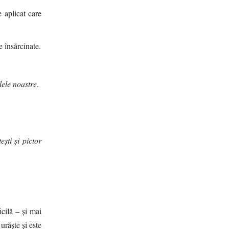
 aplicat care
e însărcinate.
lele noastre
.
eşti şi pictor
cilă – și mai
urăște și este