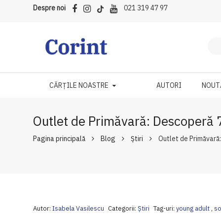
Despre noi
021 319 47 97
CĂRȚILE NOASTRE
AUTORI
NOUT
Outlet de Primăvară: Descoperă 7
Pagina principală
Blog
Ştiri
Outlet de Primăvară:
Autor:
Isabela Vasilescu
Categorii:
Ştiri
Tag-uri:
young adult
,
so