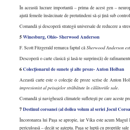
În această lucrare importantă – prima de acest gen – neurop
ajută femeile însărcinate de pretutindeni să-și țină sub control
Comandă și descoperă strategii universale de reducere a stresul
5
Winesburg, Ohio- Sherwood Anderson
F. Scott Fitzgerald remarca faptul că
Sherwood Anderson este u
Descoperă o carte clasică și lasă-te surprins(ă) de rafinamentu
6
Colecţionarul de sunete şi alte proze- Anton Holban
Această carte este o colecție de proze scrise de Anton Ho
impresionist al peisajelor străbătute în călătoriile sale
.
Comandă și navighează climatele sufletești pe care aceste pr
7
Destinul coroanei (al doilea volum al seriei Jocul Coro
Încoronarea lui Pașa se apropie, iar Vika este acum Magul I
periculoasă – decât se aștepta. Pașa se luptă cu propriile sale 