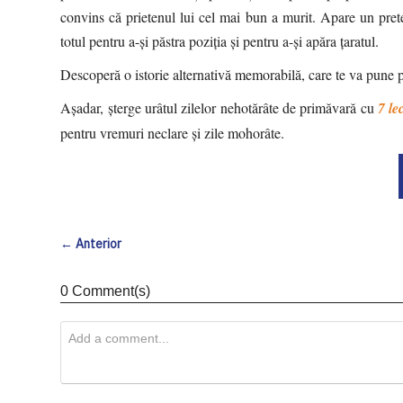
convins că prietenul lui cel mai bun a murit. Apare un prete
totul pentru a-și păstra poziția și pentru a-și apăra țaratul.
Descoperă o istorie alternativă memorabilă, care te va pune 
Așadar, șterge urâtul zilelor nehotărâte de primăvară cu
7 le
pentru vremuri neclare și zile mohorâte.
← Anterior
0 Comment(s)