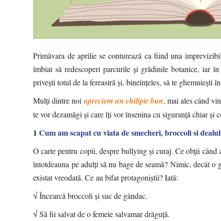
Primăvara de aprilie se conturează ca fiind una imprevizibilă,
îmbiat să redescoperi parcurile și grădinile botanice, iar în 
privești totul de la fereastră și, bineînțeles, să te ghemuiești î
Mulți dintre noi
apreciem un chilipir bun
, mai ales când vin
te vor dezamăgi și care îți vor însenina cu siguranță chiar ș
1
Cum am scapat cu viata de smecheri, broccoli si dealul 
O carte pentru copii, despre bullying și curaj. Ce obţii când am
întotdeauna pe adulţi să nu bage de seamă? Nimic, decât o g
existat vreodată. Ce au bifat protagoniștii? Iată:
√ Încearcă broccoli şi suc de gândac.
√ Să fii salvat de o femeie salvamar drăguţă.