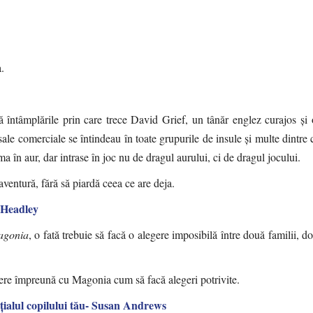
.
ă întâmplările prin care trece David Grief, un tânăr englez curajos și o
sale comerciale se întindeau în toate grupurile de insule și multe dintre 
ma în aur, dar intrase în joc nu de dragul aurului, ci de dragul jocului.
ventură, fără să piardă ceea ce are deja.
 Headley
gonia
, o fată trebuie să facă o alegere imposibilă între două familii,
pere împreună cu Magonia cum să facă alegeri potrivite.
ţialul copilului tău- Susan Andrews