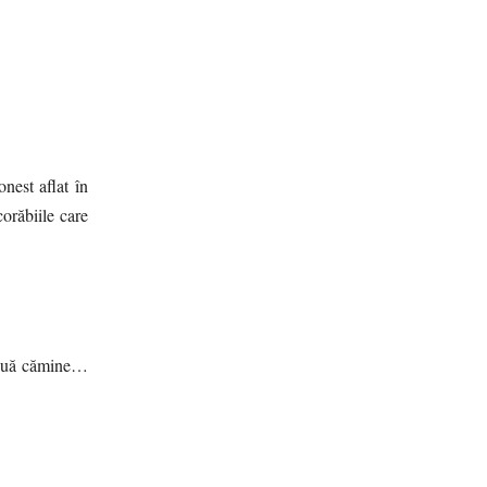
nest aflat în
corăbiile care
 două cămine…