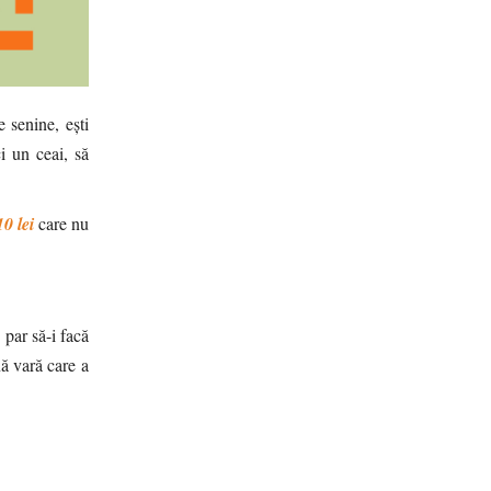
e senine, ești
ci un ceai, să
10 lei
care nu
 par să-i facă
ă vară care a