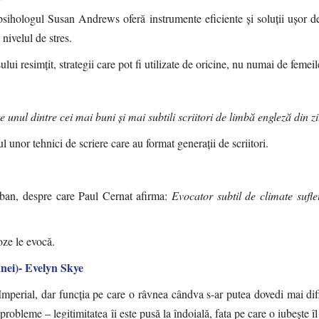
sihologul Susan Andrews oferă instrumente eficiente și soluții ușor de
 nivelul de stres.
ui resimțit, strategii care pot fi utilizate de oricine, nu numai de femeil
nul dintre cei mai buni și mai subtili scriitori de limbă engleză din zi
l unor tehnici de scriere care au format generații de scriitori.
lban, despre care Paul Cernat afirma:
Evocator subtil de climate suflet
oze le evocă.
anei)- Evelyn Skye
mperial, dar funcția pe care o râvnea cândva s-ar putea dovedi mai difi
probleme – legitimitatea îi este pusă la îndoială, fata pe care o iubește îl 