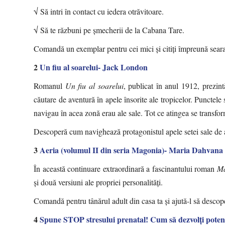
√ Să intri în contact cu iedera otrăvitoare.
√ Să te răzbuni pe şmecherii de la Cabana Tare.
Comandă un exemplar pentru cei mici și citiți împreună seara
2
Un fiu al soarelui- Jack London
Romanul
Un fiu al soarelui
, publicat în anul 1912, prezint
căutare de aventură în apele însorite ale tropicelor. Punctele 
navigau în acea zonă erau ale sale. Tot ce atingea se transfor
Descoperă cum navighează protagonistul apele setei sale de a
3
Aeria (volumul II din seria Magonia)- Maria Dahvana
În această continuare extraordinară a fascinantului roman
Ma
și două versiuni ale propriei personalități.
Comandă pentru tânărul adult din casa ta și ajută-l să desco
4
Spune STOP stresului prenatal! Cum să dezvolţi poten