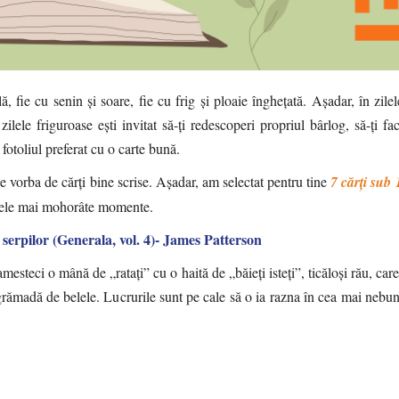
 fie cu senin și soare, fie cu frig și ploaie înghețată. Așadar, în zilel
zilele friguroase ești invitat să-ți redescoperi propriul bârlog, să-ți fa
n fotoliul preferat cu o carte bună.
e vorba de cărți bine scrise. Așadar, am selectat pentru tine
7 cărți sub 
i cele mai mohorâte momente.
serpilor (Generala, vol. 4)- James Patterson
esteci o mână de „rataţi” cu o haită de „băieţi isteţi”, ticăloşi rău, care
rămadă de belele. Lucrurile sunt pe cale să o ia razna în cea mai nebun