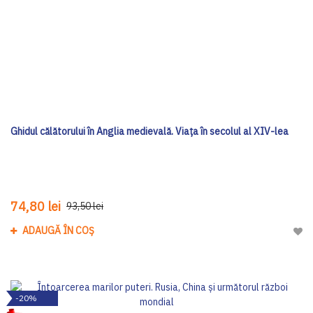
Ghidul călătorului în Anglia medievală. Viața în secolul al XIV-lea
74,80 lei
93,50 lei
ADAUGĂ ÎN COȘ
Adau
-20%