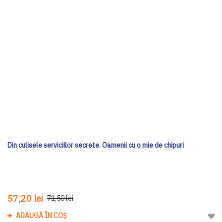
Din culisele serviciilor secrete. Oamenii cu o mie de chipuri
57,20 lei
71,50 lei
ADAUGĂ ÎN COȘ
Adau