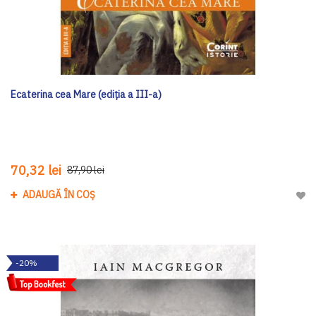
Ecaterina cea Mare (ediția a III-a)
70,32 lei
87,90 lei
ADAUGĂ ÎN COȘ
Adau
-20%