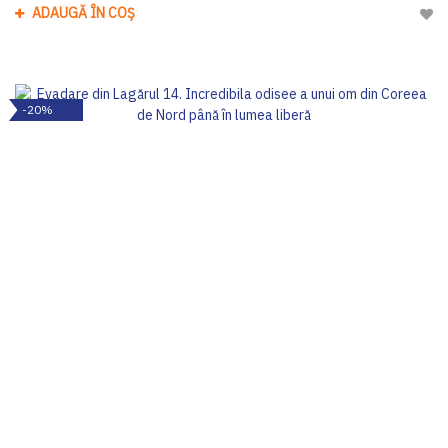
ADAUGĂ ÎN COȘ
Adau
-20%