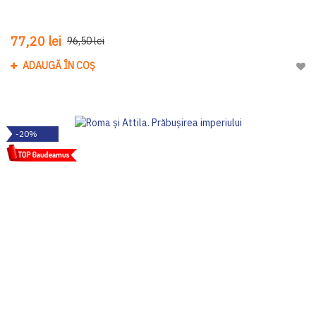
77,20 lei
96,50 lei
ADAUGĂ ÎN COȘ
Adau
-20%