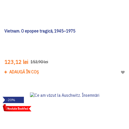
Vietnam. O epopee tragică, 1945–1975
123,12 lei
153,90 lei
ADAUGĂ ÎN COȘ
Adau
-20%