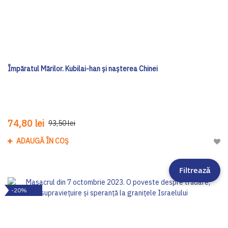
Împăratul Mărilor. Kubilai-han și nașterea Chinei
74,80 lei
93,50 lei
ADAUGĂ ÎN COȘ
Adau
Filtrează
-20%