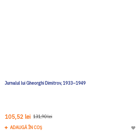
Jurnalul lui Gheorghi Dimitrov, 1933–1949
105,52 lei
131,90 lei
ADAUGĂ ÎN COȘ
Adau