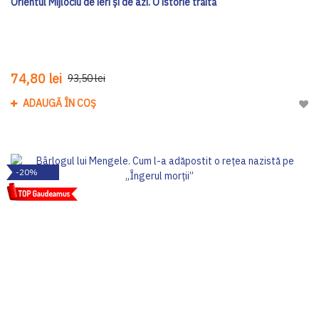
Orientul Mijlociu de ieri și de azi. O istorie trăită
74,80 lei
93,50 lei
ADAUGĂ ÎN COȘ
Adau
-20%