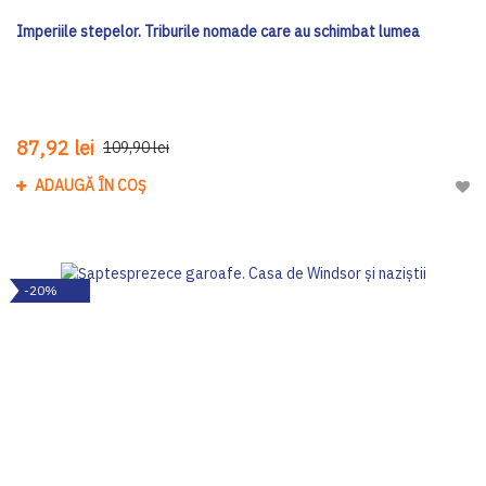
Imperiile stepelor. Triburile nomade care au schimbat lumea
87,92 lei
109,90 lei
ADAUGĂ ÎN COȘ
Adau
-20%