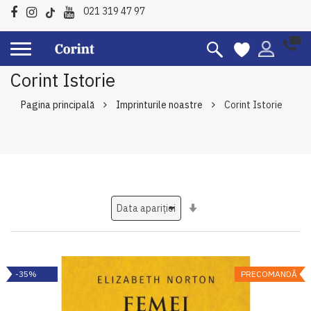
021 319 47 97
Corint Istorie
Pagina principală
Imprinturile noastre
Corint Istorie
Setati
ascendent
-35%
PRECOMANDĂ