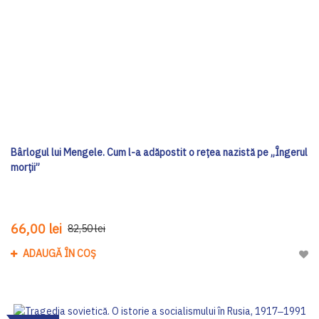
Bârlogul lui Mengele. Cum l-a adăpostit o rețea nazistă pe „Îngerul
morții”
66,00 lei
82,50 lei
ADAUGĂ ÎN COȘ
Adau