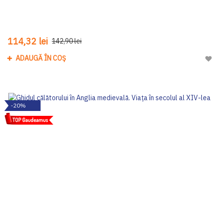
114,32 lei
142,90 lei
ADAUGĂ ÎN COȘ
Adau
-20%