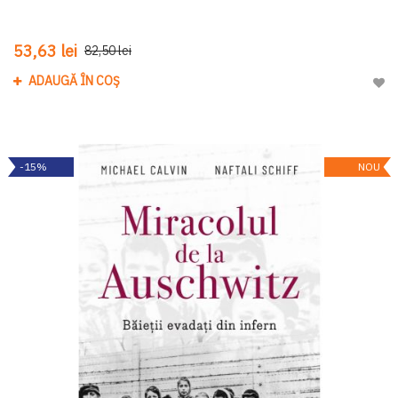
53,63 lei
82,50 lei
ADAUGĂ ÎN COȘ
Adau
-15%
NOU