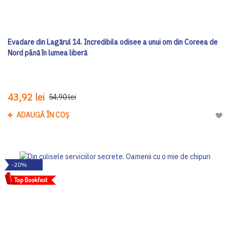
Evadare din Lagărul 14. Incredibila odisee a unui om din Coreea de
Nord până în lumea liberă
43,92 lei
54,90 lei
ADAUGĂ ÎN COȘ
Adau
-20%