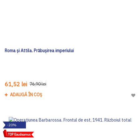
Roma și Attila. Prăbușirea imperiului
61,52 lei
76,90 lei
ADAUGĂ ÎN COȘ
Adau
-20%