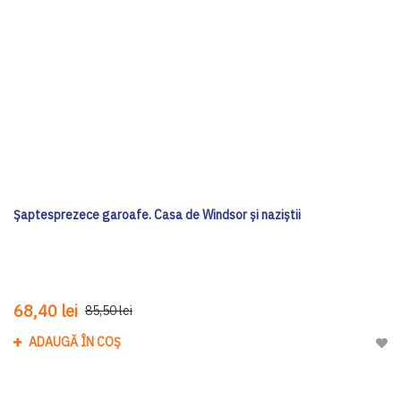
Șaptesprezece garoafe. Casa de Windsor și naziștii
68,40 lei
85,50 lei
ADAUGĂ ÎN COȘ
Adau