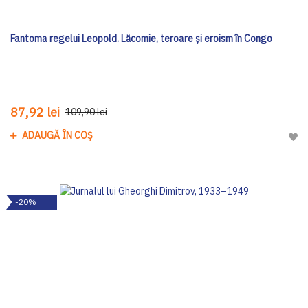
Fantoma regelui Leopold. Lăcomie, teroare și eroism în Congo
87,92 lei
109,90 lei
ADAUGĂ ÎN COȘ
Adau
-20%