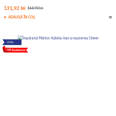
131,92 lei
164,90 lei
ADAUGĂ ÎN COȘ
Adau
-20%