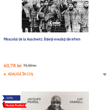
Miracolul de la Auschwitz. Băieții evadați din infern
60,78 lei
71,50 lei
ADAUGĂ ÎN COȘ
Adau
-20%