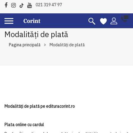
021 319 47 97
Modalități de plată
Pagina principală
Modalități de plată
Modalități de plată pe
edituracorint
.ro
Plat
a
online cu cardul