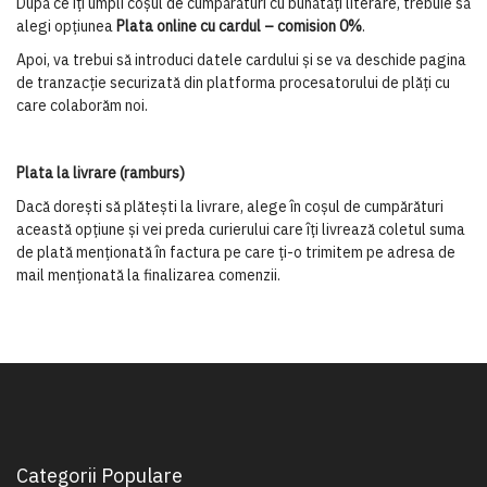
După ce îți umpli coșul de cumpărături cu bunătăți literare,
trebuie să
alegi opțiunea
Plata online cu cardul – comision 0%
.
Apoi, v
a trebui să introduci datele cardului și se va deschide pagina
de tranzacție
securizată
din platforma procesatorului de plăți cu
care colaborăm
noi
.
Plata la livrare (ramburs)
Dacă
dorești
să plătești la livrare,
alege în coșul de cumpărături
această opțiune și
vei preda curierului care îți livrează coletul suma
de plată menţionată în factura
pe care ți-o trimitem
pe adresa de
mail
menționată la finalizarea comenzii.
Categorii Populare