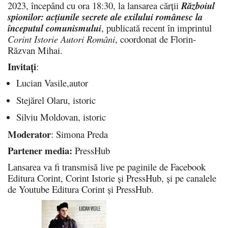
2023, începând cu ora 18:30, la lansarea cărții
Războiul
spionilor: acțiunile secrete ale exilului românesc la
începutul comunismului
, publicată recent în imprintul
Corint Istorie Autori Români
, coordonat de Florin-
Răzvan Mihai.
Invitați
:
Lucian Vasile,autor
Stejărel Olaru, istoric
Silviu Moldovan, istoric
Moderator
: Simona Preda
Partener media:
PressHub
Lansarea va fi transmisă live pe paginile de Facebook
Editura Corint, Corint Istorie și PressHub, și pe canalele
de Youtube Editura Corint și PressHub.