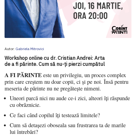
Autor:
Gabriela Mitrovici
Workshop online cu dr. Cristian Andrei: Arta
de a fi părinte. Cum să nu-ți pierzi cumpătul
A FI P
Ă
RINTE
este un privilegiu, un proces complex
prin care creștem nu doar copii, ci și pe noi. Însă pentru
meseria de părinte nu ne pregătește nimeni.
Uneori parcă nici nu aude ce-i zici, alteori îți răspunde
cu obrăznicie.
Ce faci când copilul îți testează limitele?
Cum să detașezi oboseala sau frustrarea ta de marile
lui întrebări?