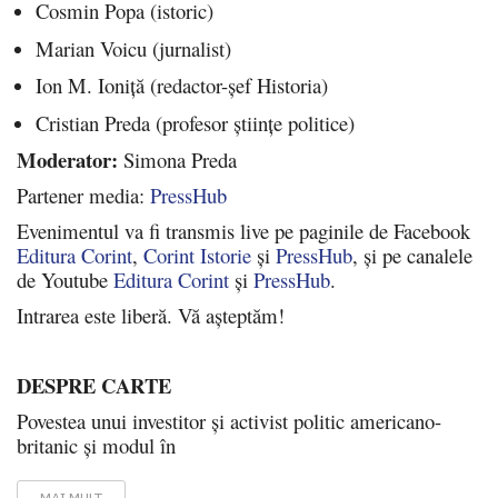
Cosmin Popa (istoric)
Marian Voicu (jurnalist)
Ion M. Ioniță (redactor-șef Historia)
Cristian Preda (profesor științe politice)
Moderator:
Simona Preda
Partener media:
PressHub
Evenimentul va fi transmis live pe paginile de Facebook
Editura Corint
,
Corint Istorie
și
PressHub
, și pe canalele
de Youtube
Editura Corint
și
PressHub
.
Intrarea este liberă. Vă așteptăm!
DESPRE CARTE
Povestea unui investitor și activist politic americano-
britanic și modul în