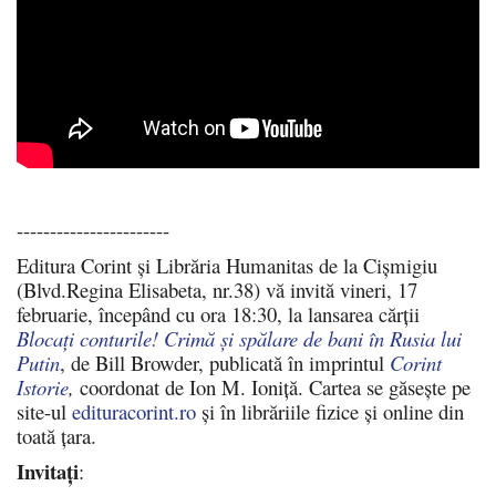
-----------------------
Editura Corint și Librăria Humanitas de la Cișmigiu
(Blvd.Regina Elisabeta, nr.38) vă invită vineri, 17
februarie, începând cu ora 18:30, la lansarea cărții
Blocați conturile! Crimă și spălare de bani în Rusia lui
Putin
, de Bill Browder, publicată în imprintul
Corint
Istorie
,
coordonat de Ion M. Ioniță. Cartea se găsește pe
site-ul
edituracorint.ro
și în librăriile fizice și online din
toată țara.
Invitați
: