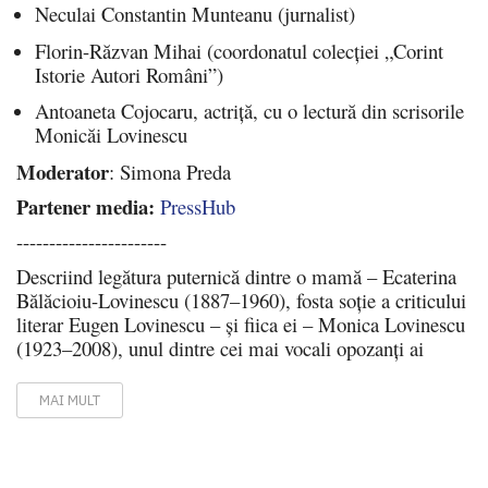
Neculai Constantin Munteanu (jurnalist)
Florin-Răzvan Mihai (coordonatul colecției „Corint
Istorie Autori Români”)
Antoaneta Cojocaru, actriță, cu o lectură din scrisorile
Monicăi Lovinescu
Moderator
: Simona Preda
Partener media:
PressHub
-----------------------
Descriind legătura puternică dintre o mamă – Ecaterina
Bălăcioiu-Lovinescu (1887–1960), fosta soție a criticului
literar Eugen Lovinescu – și fiica ei – Monica Lovinescu
(1923–2008), unul dintre cei mai vocali opozanți ai
MAI MULT