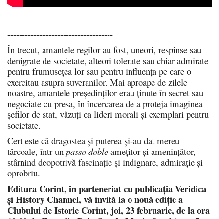
------------------------------------
În trecut, amantele regilor au fost, uneori, respinse sau
denigrate de societate, alteori tolerate sau chiar admirate
pentru frumusețea lor sau pentru influența pe care o
exercitau asupra suveranilor. Mai aproape de zilele
noastre, amantele președinților erau ținute în secret sau
negociate cu presa, în încercarea de a proteja imaginea
șefilor de stat, văzuți ca lideri morali și exemplari pentru
societate.
Cert este că dragostea și puterea și-au dat mereu
târcoale, într-un
passo doble
amețitor și amenințător,
stârnind deopotrivă fascinație și indignare, admirație și
oprobriu.
Editura Corint, în parteneriat cu publicația Veridica
și History Channel, vă invită la o nouă ediție a
Clubului de Istorie Corint, joi, 23 februarie, de la ora