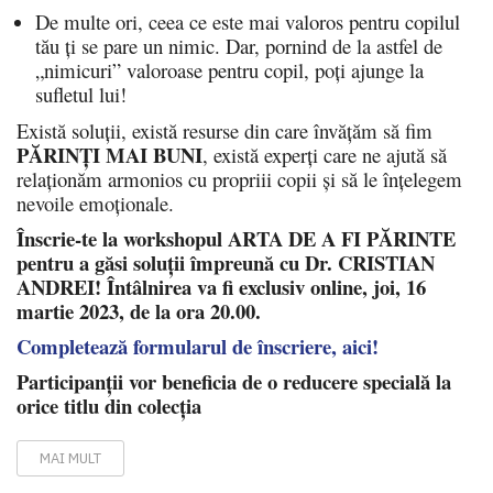
De multe ori, ceea ce este mai valoros pentru copilul
tău ți se pare un nimic. Dar, pornind de la astfel de
„nimicuri” valoroase pentru copil, poți ajunge la
sufletul lui!
Există soluții, există resurse din care învățăm să fim
P
Ă
RIN
Ț
I MAI BUNI
, există experți care ne ajută să
relaționăm armonios cu propriii copii și să le înțelegem
nevoile emoționale.
Înscrie-te la workshopul ARTA DE A FI P
Ă
RINTE
pentru a g
ă
si solu
ț
ii împreun
ă
cu Dr. CRISTIAN
ANDREI! Întâlnirea va fi exclusiv online, joi, 16
martie 2023, de la ora 20.00.
Completează formularul de înscriere, aici!
Participanții vor beneficia de o reducere specială la
orice titlu din colecția
MAI MULT