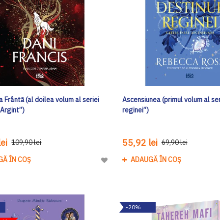
 Frântă (al doilea volum al seriei
Ascensiunea (primul volum al ser
 Argint”)
reginei”)
ei
55,92 lei
109,90 lei
69,90 lei
GĂ ÎN COȘ
ADAUGĂ ÎN COȘ
Adaugă
la
Lista
de
-20%
Dorinte