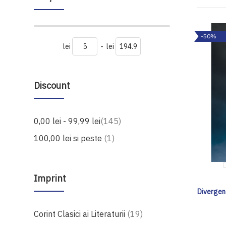
-50%
lei
-
lei
Discount
produse
0,00 lei
-
99,99 lei
145
produs
100,00 lei
si peste
1
Imprint
Divergent
produse
Corint Clasici ai Literaturii
19