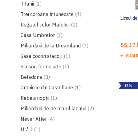
produs
Titanii
1
produse
Trei coroane întunecate
4
Liceul de
produse
Regatul celor Malefici
2
produs
Casa Umbrelor
1
55,17 l
produse
Miliardarii de la Dreamland
3
produs
Șase cocori stacojii
1
ADAU
produs
Scrisori fermecate
1
produse
Beladona
3
-15%
produs
Cronicile din Castellane
1
produs
Rebelii nopţii
1
produse
Miliardarii de pe malul lacului
2
produse
Never After
4
produs
Urâții
1