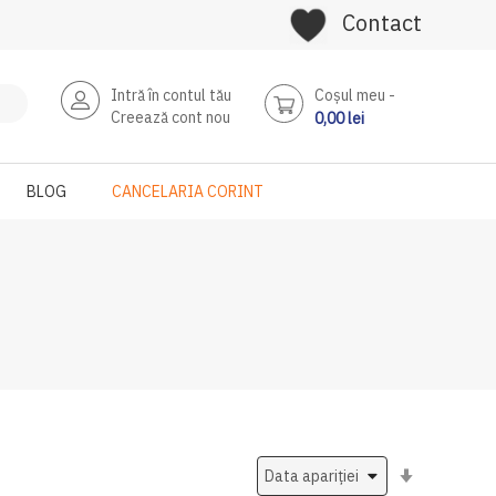
Contact
Intră în contul tău
Coşul meu
Creează cont nou
0,00 lei
BLOG
CANCELARIA CORINT
Setati
ascendent