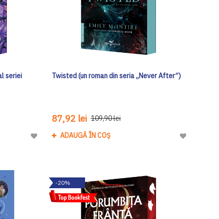
l seriei
Twisted (un roman din seria „Never After”)
87,92 lei
109,90 lei
ADAUGĂ ÎN COȘ
Adaugă
Adaugă
la
la
Lista
Lista
de
de
-20%
Dorinte
Dorinte