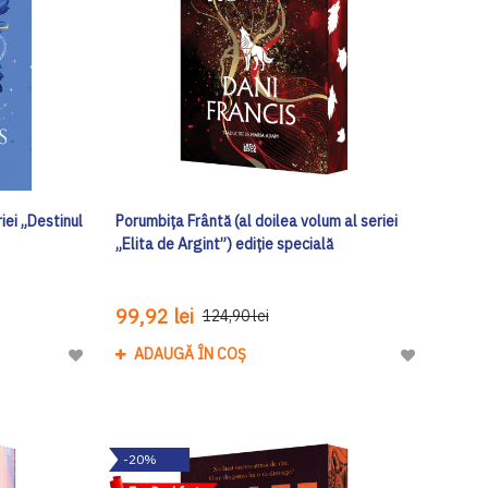
iei „Destinul
Porumbița Frântă (al doilea volum al seriei
„Elita de Argint”) ediţie specială
99,92 lei
124,90 lei
ADAUGĂ ÎN COȘ
Adaugă
Adaugă
la
la
Lista
Lista
de
de
-20%
Dorinte
Dorinte