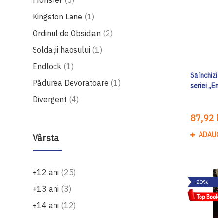
Monster
3
produs
Kingston Lane
1
produse
Ordinul de Obsidian
2
produs
Soldații haosului
1
produs
Endlock
1
Să închiz
produs
Pădurea Devoratoare
1
seriei „E
produse
Divergent
4
87,92 l
ADAU
Vârsta
produse
+12 ani
25
-20%
produse
+13 ani
3
produse
+14 ani
12