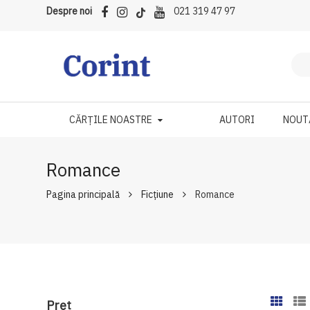
Despre noi
021 319 47 97
CĂRȚILE NOASTRE
AUTORI
NOUT
Romance
Pagina principală
Ficțiune
Romance
Preţ