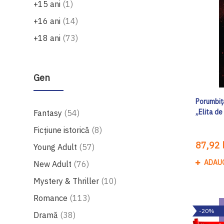
produs
+15 ani
1
produse
+16 ani
14
produse
+18 ani
73
Gen
Porumbița
produse
„Elita de
Fantasy
54
produse
Ficțiune istorică
8
87,92 l
produse
Young Adult
57
ADAU
produse
New Adult
76
produse
Mystery & Thriller
10
produse
Romance
113
-20%
produse
Dramă
38