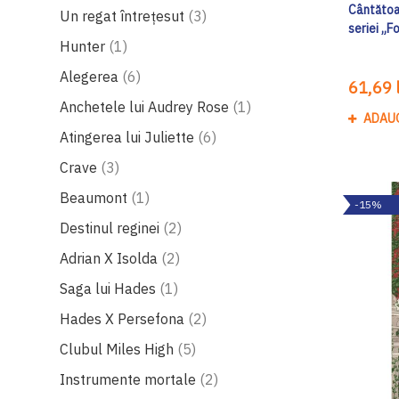
Cântătoa
produse
Un regat întrețesut
3
seriei „F
produs
Hunter
1
produse
Alegerea
6
61,69 l
produs
Anchetele lui Audrey Rose
1
ADAU
produse
Atingerea lui Juliette
6
produse
Crave
3
produs
Beaumont
1
-15%
produse
Destinul reginei
2
produse
Adrian X Isolda
2
produs
Saga lui Hades
1
produse
Hades X Persefona
2
produse
Clubul Miles High
5
produse
Instrumente mortale
2