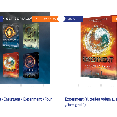
PRECOMANDĂ
-35%
P
 • Insurgent • Experiment • Four
Experiment (al treilea volum al s
„Divergent”)