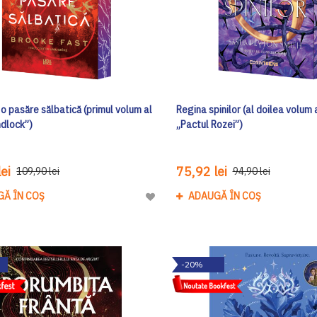
i o pasăre sălbatică (primul volum al
Regina spinilor (al doilea volum a
ndlock”)
„Pactul Rozei”)
ei
75,92 lei
109,90 lei
94,90 lei
GĂ ÎN COȘ
ADAUGĂ ÎN COȘ
Adaugă
la
Lista
de
-20%
Dorinte