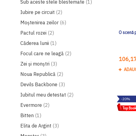
produs
Sub aceste stele blestemate
1
produse
Iubire pe circuit
2
produse
Moștenirea zeilor
6
produse
Pactul rozei
2
O scenă p
produs
Căderea lunii
1
produse
Focul care ne leagă
2
106,17
produse
Zei și monștri
3
ADAU
produse
Noua Republică
2
produse
Devils Backbone
3
produse
Iubitul meu detestat
2
-20%
produse
Evermore
2
produs
Bitten
1
produse
Elita de Argint
3
produse