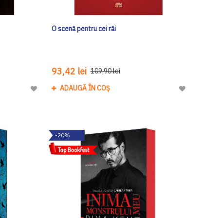
O scenă pentru cei răi
93,42 lei
109,90 lei
ADAUGĂ ÎN COȘ
Adaugă
Adaugă
la
la
Lista
Lista
de
de
-20%
Dorinte
Dorinte