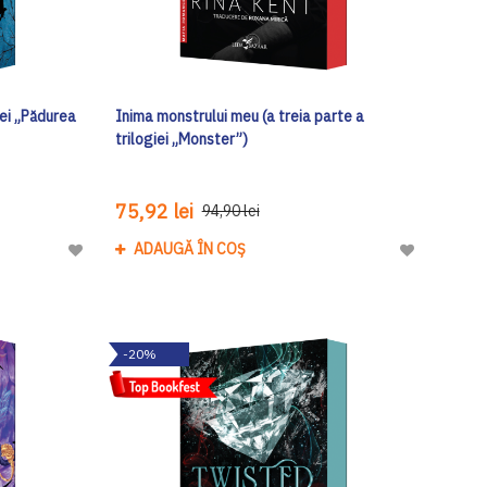
iei „Pădurea
Inima monstrului meu (a treia parte a
trilogiei „Monster”)
75,92 lei
94,90 lei
ADAUGĂ ÎN COȘ
Adaugă
Adaugă
la
la
Lista
Lista
de
de
-20%
Dorinte
Dorinte