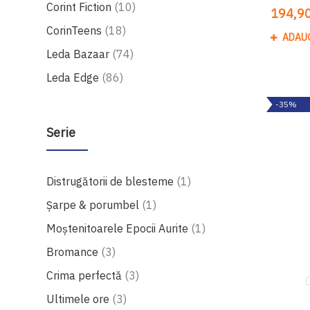
produse
Corint Fiction
10
194,90
produse
CorinTeens
18
ADAU
produse
Leda Bazaar
74
produse
Leda Edge
86
-35%
Serie
produs
Distrugătorii de blesteme
1
produs
Șarpe & porumbel
1
produs
Moștenitoarele Epocii Aurite
1
produse
Bromance
3
produse
Crima perfectă
3
produse
Ultimele ore
3