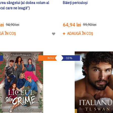
rea sângelui (al doilea volum al
Băieți periculoși
ocul care ne leagă”)
ei
64,94 lei
94,90 lei
99,90 lei
GĂ ÎN COȘ
ADAUGĂ ÎN COȘ
Adaugă
la
Lista
de
NOU
-15%
Dorinte