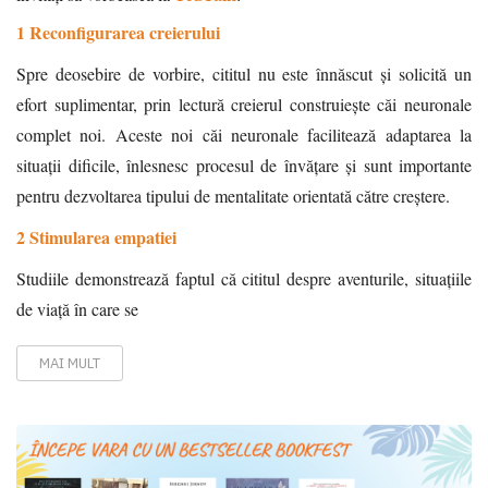
1 Reconfigurarea creierului
Spre deosebire de vorbire, cititul nu este înnăscut și solicită un
efort suplimentar, prin lectură creierul construiește căi neuronale
complet noi. Aceste noi căi neuronale facilitează adaptarea la
situații dificile, înlesnesc procesul de învățare și sunt importante
pentru dezvoltarea tipului de mentalitate orientată către creștere.
2 Stimularea empatiei
Studiile demonstrează faptul că cititul despre aventurile, situațiile
de viață în care se
MAI MULT