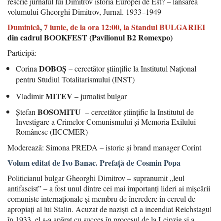
rescrie jurnalul lui Dimitrov istoria Europei de Est? – lansarea
volumului Gheorghi Dimitrov, Jurnal. 1933–1949
Duminică
,
7 iunie, de la ora 12:00, la Standul BULGARIEI
din cadrul BOOKFEST (Pavilionul B2 Romexpo)
Participă:
DOBOȘ
Corina
– cercetător științific la Institutul Național
pentru Studiul Totalitarismului (INST)
MITEV
Vladimir
– jurnalist bulgar
BOSOMITU
Ștefan
– cercetător științific la Institutul de
Investigare a Crimelor Comunismului și Memoria Exilului
Românesc (IICCMER)
Moderează: Simona PREDA – istoric și brand manager Corint
Volum editat de Ivo Banac. Prefață de Cosmin Popa
Politicianul bulgar Gheorghi Dimitrov – supranumit „leul
antifascist” – a fost unul dintre cei mai importanți lideri ai mișcării
comuniste internaționale și membru de încredere în cercul de
apropiați al lui Stalin. Acuzat de naziști că a incendiat Reichstagul
în 1933, el s-a apărat cu succes în procesul de la Leipzig și a