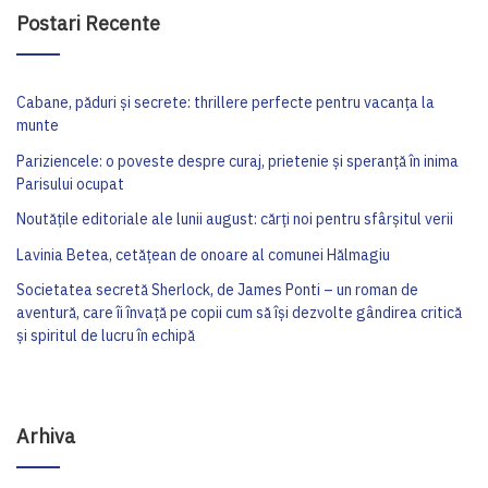
Postari Recente
Cabane, păduri și secrete: thrillere perfecte pentru vacanța la
munte
Pariziencele: o poveste despre curaj, prietenie și speranță în inima
Parisului ocupat
Noutățile editoriale ale lunii august: cărți noi pentru sfârșitul verii
Lavinia Betea, cetățean de onoare al comunei Hălmagiu
Societatea secretă Sherlock, de James Ponti – un roman de
aventură, care îi învață pe copii cum să își dezvolte gândirea critică
și spiritul de lucru în echipă
Arhiva