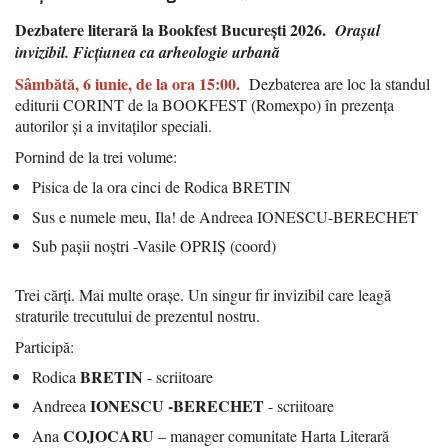
Dezbatere literară la Bookfest București 2026.
Orașul
invizibil. Ficțiunea ca arheologie urbană
Sâmbătă, 6 iunie, de la ora 15:00.
Dezbaterea are loc la standul
editurii CORINT de la BOOKFEST (Romexpo) în prezența
autorilor și a invitaților speciali.
Pornind de la trei volume:
Pisica de la ora cinci de Rodica BRETIN
Sus e numele meu, Ila! de Andreea IONESCU-BERECHET
Sub pașii noștri -Vasile OPRIȘ (coord)
Trei cărți. Mai multe orașe. Un singur fir invizibil care leagă
straturile trecutului de prezentul nostru.
Participă:
BRETIN
Rodica
- scriitoare
IONESCU -BERECHET
Andreea
- scriitoare
COJOCARU
Ana
– manager comunitate Harta Literară