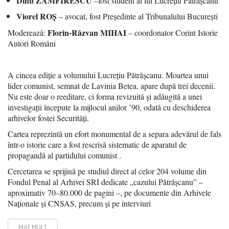
Dinu ZAMFIRESCU
–fost student al lui Lucrețiu Pătrășcanu
Viorel ROȘ
– avocat, fost Președinte al Tribunalului București
Florin-Răzvan MIHAI
Moderează:
– coordonator Corint Istorie
Autori Români
A cincea ediție a volumului Lucrețiu Pătrășcanu. Moartea unui
lider comunist, semnat de Lavinia Betea, apare după trei decenii.
Nu este doar o reeditare, ci forma revizuită și adăugită a unei
investigații începute la mijlocul anilor ’90, odată cu deschiderea
arhivelor fostei Securități.
Cartea reprezintă un efort monumental de a separa adevărul de fals
într-o istorie care a fost rescrisă sistematic de aparatul de
propagandă al partidului comunist .
Cercetarea se sprijină pe studiul direct al celor 204 volume din
Fondul Penal al Arhivei SRI dedicate „cazului Pătrășcanu” –
aproximativ 70–80.000 de pagini –, pe documente din Arhivele
Naționale și CNSAS, precum și pe interviuri
MAI MULT