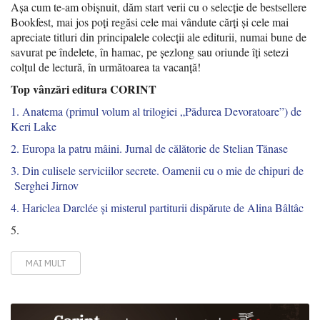
Așa cum te-am obișnuit, dăm start verii cu o selecție de bestsellere
Bookfest, mai jos poți regăsi cele mai vândute cărți și cele mai
apreciate titluri din principalele colecții ale editurii, numai bune de
savurat pe îndelete, în hamac, pe șezlong sau oriunde îți setezi
colțul de lectură, în următoarea ta vacanță!
Top vânzări editura CORINT
1. Anatema (primul volum al trilogiei „Pădurea Devoratoare”) de
Keri Lake
2. Europa la patru mâini. Jurnal de călătorie de Stelian Tănase
3. Din culisele serviciilor secrete. Oamenii cu o mie de chipuri de
Serghei Jirnov
4. Hariclea Darclée și misterul partiturii dispărute de Alina Bâltâc
5.
MAI MULT