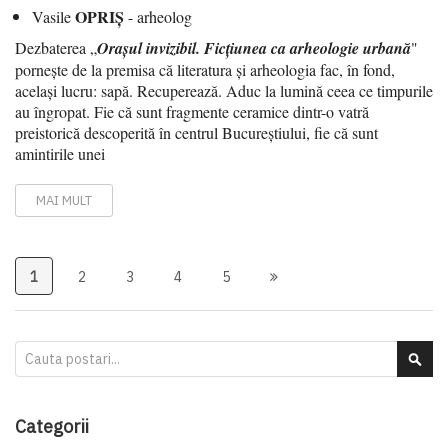
OPRIȘ
Vasile
- arheolog
Dezbaterea „
Orașul invizibil. Ficțiunea ca arheologie urbană
"
pornește de la premisa că literatura și arheologia fac, în fond,
același lucru: sapă. Recuperează. Aduc la lumină ceea ce timpurile
au îngropat. Fie că sunt fragmente ceramice dintr-o vatră
preistorică descoperită în centrul Bucureștiului, fie că sunt
amintirile unei
MAI MULT
1
2
3
4
5
Cautare
Caut
Categorii