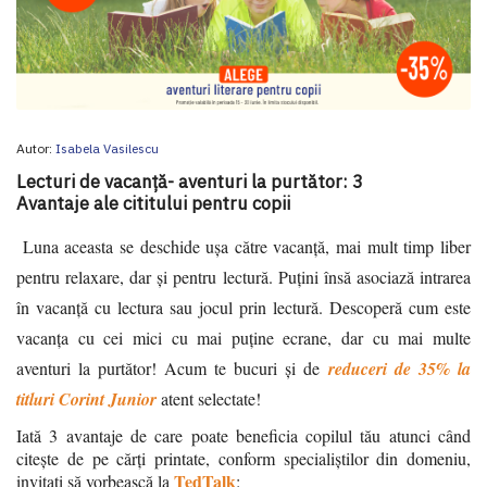
Autor:
Isabela Vasilescu
Lecturi de vacanță- aventuri la purtător: 3
Avantaje ale cititului pentru copii
Luna aceasta se deschide ușa către vacanță, mai mult timp liber
pentru relaxare, dar și pentru lectură.
Puțini însă asociază intrarea
în vacanță cu lectura sau jocul prin lectură. Descoperă cum este
vacanța cu cei mici cu mai puține ecrane, dar cu mai multe
aventuri la purtător! Acum te bucuri și de
reduceri de
35%
la
titluri Corint Junior
atent selectate!
Iată 3 avantaje de care poate beneficia copilul tău atunci când
citește de pe cărți printate, conform specialiștilor din domeniu,
TedTalk
invitați să vorbească la
: