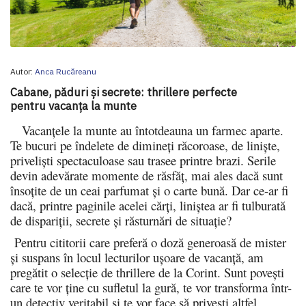
Autor:
Anca Rucăreanu
Cabane, păduri și secrete: thrillere perfecte
pentru vacanța la munte
Vacanțele la munte au întotdeauna un farmec aparte.
Te bucuri pe îndelete de dimineți răcoroase, de liniște,
priveliști spectaculoase sau trasee printre brazi. Serile
devin adevărate momente de răsfăț, mai ales dacă sunt
însoțite de un ceai parfumat și o carte bună. Dar ce-ar fi
dacă, printre paginile acelei cărți, liniștea ar fi tulburată
de dispariții, secrete și răsturnări de situație?
Pentru cititorii care preferă o doză generoasă de mister
și suspans în locul lecturilor ușoare de vacanță, am
pregătit o selecție de thrillere de la Corint. Sunt povești
care te vor ține cu sufletul la gură, te vor transforma într-
un detectiv veritabil și te vor face să privești altfel