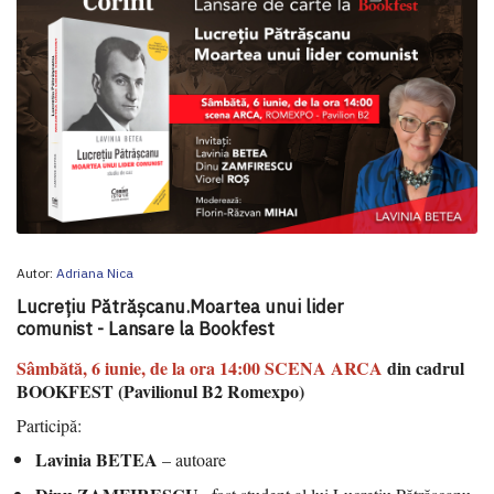
Autor:
Adriana Nica
Lucrețiu Pătrășcanu.Moartea unui lider
comunist - Lansare la Bookfest
Sâmbătă, 6 iunie, de la ora 14:00
SCENA ARCA
din cadrul
BOOKFEST (Pavilionul B2 Romexpo)
Participă:
Lavinia BETEA
– autoare