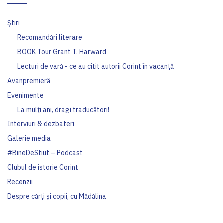
Ştiri
Recomandări literare
BOOK Tour Grant T. Harward
Lecturi de vară - ce au citit autorii Corint în vacanță
Avanpremieră
Evenimente
La mulți ani, dragi traducători!
Interviuri & dezbateri
Galerie media
#BineDeStiut – Podcast
Clubul de istorie Corint
Recenzii
Despre cărți și copii, cu Mădălina