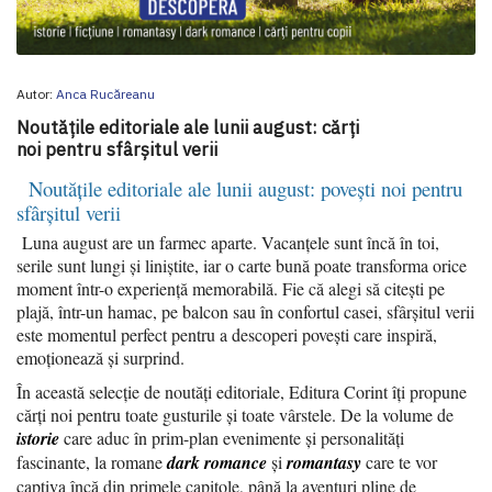
Autor:
Anca Rucăreanu
Noutățile editoriale ale lunii august: cărți
noi pentru sfârșitul verii
Noutățile editoriale ale lunii a
ugust: povești noi pentru
sfârșitul verii
Luna august are un farmec aparte. Vacanțele sunt încă în toi,
serile sunt lungi și liniștite, iar o carte bună poate transforma orice
moment într-o experiență memorabilă. Fie că alegi să citești pe
plajă, într-un hamac, pe balcon sau în confortul casei, sfârșitul verii
este momentul perfect pentru a descoperi povești care inspiră,
emoționează și surprind.
În această selecție de noutăți editoriale, Editura Corint îți propune
cărți noi pentru toate gusturile și toate vârstele. De la volume de
istorie
care aduc în prim-plan evenimente și personalități
fascinante, la romane
dark romance
și
romantasy
care te vor
captiva încă din primele capitole, până la aventuri pline de