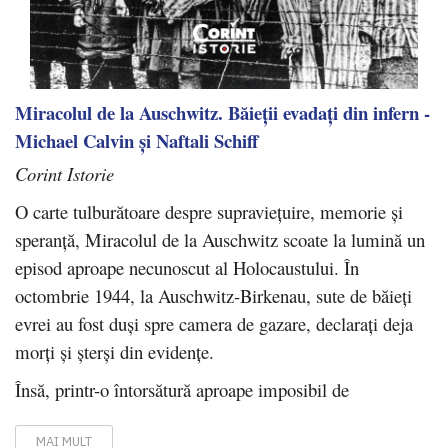
Miracolul de la Auschwitz. Băieții evadați din infern -
Michael Calvin și Naftali Schiff
Corint Istorie
O carte tulburătoare despre supraviețuire, memorie și
speranță, Miracolul de la Auschwitz scoate la lumină un
episod aproape necunoscut al Holocaustului. În
octombrie 1944, la Auschwitz-Birkenau, sute de băieți
evrei au fost duși spre camera de gazare, declarați deja
morți și șterși din evidențe.
Însă, printr-o întorsătură aproape imposibil de
MAI MULT