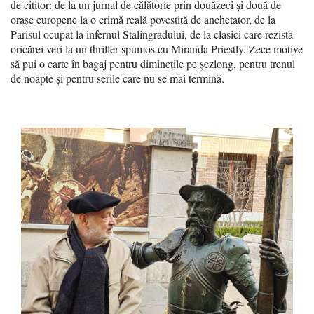
de cititor: de la un jurnal de călătorie prin douăzeci și două de
orașe europene la o crimă reală povestită de anchetator, de la
Parisul ocupat la infernul Stalingradului, de la clasici care rezistă
oricărei veri la un thriller spumos cu Miranda Priestly. Zece motive
să pui o carte în bagaj pentru diminețile pe șezlong, pentru trenul
de noapte și pentru serile care nu se mai termină.