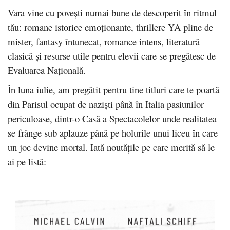
Vara vine cu povești numai bune de descoperit în ritmul
tău: romane istorice emoționante, thrillere YA pline de
mister, fantasy întunecat, romance intens, literatură
clasică și resurse utile pentru elevii care se pregătesc de
Evaluarea Națională.
În luna iulie, am pregătit pentru tine titluri care te poartă
din Parisul ocupat de naziști până în Italia pasiunilor
periculoase, dintr-o Casă a Spectacolelor unde realitatea
se frânge sub aplauze până pe holurile unui liceu în care
un joc devine mortal. Iată noutățile pe care merită să le
ai pe listă: