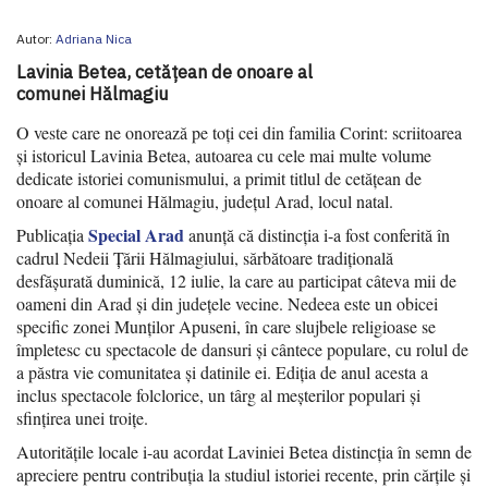
Autor:
Adriana Nica
Lavinia Betea, cetățean de onoare al
comunei Hălmagiu
O veste care ne onorează pe toți cei din familia Corint: scriitoarea
și istoricul Lavinia Betea, autoarea cu cele mai multe volume
dedicate istoriei comunismului, a primit titlul de cetățean de
onoare al comunei Hălmagiu, județul Arad, locul natal.
Special Arad
Publicația
anunță că distincția i-a fost conferită în
cadrul Nedeii Țării Hălmagiului, sărbătoare tradițională
desfășurată duminică, 12 iulie, la care au participat câteva mii de
oameni din Arad și din județele vecine. Nedeea este un obicei
specific zonei Munților Apuseni, în care slujbele religioase se
împletesc cu spectacole de dansuri și cântece populare, cu rolul de
a păstra vie comunitatea și datinile ei.
Ediția de anul acesta a
inclus spectacole folclorice, un târg al meșterilor populari și
sfințirea unei troițe.
Autoritățile locale i-au acordat Laviniei Betea distincția în semn de
apreciere pentru contribuția la studiul istoriei recente, prin cărțile și