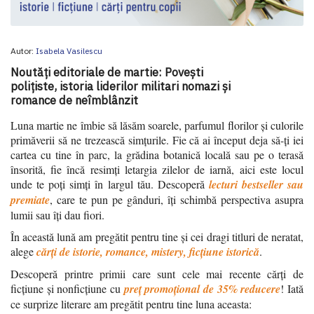
Autor:
Isabela Vasilescu
Noutăți editoriale de martie: Povești
polițiste, istoria liderilor militari nomazi și
romance de neîmblânzit
Luna martie ne îmbie să lăsăm soarele, parfumul florilor și culorile
primăverii să ne trezească simțurile. Fie că ai început deja să-ți iei
cartea cu tine în parc, la grădina botanică locală sau pe o terasă
însorită, fie încă resimți letargia zilelor de iarnă, aici este locul
unde te poți simți în largul tău. Descoperă
lecturi bestseller sau
premiate
, care te pun pe gânduri, îți schimbă perspectiva asupra
lumii sau îți dau fiori.
În această lună am pregătit pentru tine și cei dragi titluri de neratat,
alege
cărți de istorie, romance, mistery, ficțiune istorică
.
Descoperă printre primii care sunt cele mai recente cărți de
ficțiune și nonficțiune cu
preț promoțional de 35% reducere
! Iată
ce surprize literare am pregătit pentru tine luna aceasta: