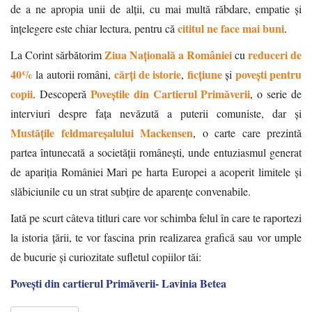
de a ne apropia unii de alții, cu mai multă răbdare, empatie și
cititul ne face mai buni
înțelegere este chiar lectura, pentru că
.
Ziua Națională a României
reduceri de
La Corint sărbătorim
cu
40%
cărți de istorie
ficțiune
povești pentru
la autorii români,
,
și
copii
Poveștile din Cartierul Primăverii
. Descoperă
, o serie de
interviuri despre fața nevăzută a puterii comuniste, dar și
Mustățile feldmareșalului Mackensen
, o carte care prezintă
partea întunecată a societății românești, unde entuziasmul generat
de apariția României Mari pe harta Europei a acoperit limitele și
slăbiciunile cu un strat subțire de aparențe convenabile.
Iată pe scurt câteva titluri care vor schimba felul în care te raportezi
la istoria țării, te vor fascina prin realizarea grafică sau vor umple
de bucurie și curiozitate sufletul copiilor tăi:
Povești din cartierul Primăverii- Lavinia Betea