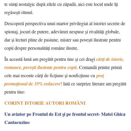
te simți nostalgic după zilele cu zăpadă, aici este locul unde îți
regăsești ritmul.
Descoperă perspectiva unui martor privilegiat al istoriei secrete de
spionaj, jocuri de putere, adevăruri nespuse și rivalități globale,
dar și lecturi pline de pasiune, mister sau povești ilustrate pentru
copii despre personalități române ilustre.
În această lună am pregătit pentru tine și cei dragi
cărți de istorie,
romance, povești ilustrate pentru copii
.
Comandă printre primii
cele mai recente cărți de ficțiune și nonficțiune cu
preț
promoțional de 35% reducere
! Iată ce surprize literare am pregătit
pentru tine
:
CORINT ISTORIE AUTORI ROMÂNI
Un aviator pe Frontul de Est și pe frontul secret- Matei Ghica
Cantacuzino