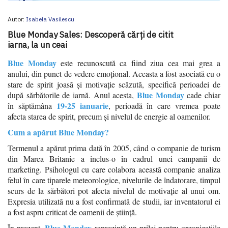
Autor:
Isabela Vasilescu
Blue Monday Sales: Descoperă cărți de citit
iarna, la un ceai
Blue Monday
este recunoscută ca fiind ziua cea mai grea a
anului, din punct de vedere emoțional. Aceasta a fost asociată cu o
stare de spirit joasă și motivație scăzută, specifică perioadei de
Blue Monday
după sărbătorile de iarnă. Anul acesta,
cade chiar
19-25 ianuarie
în săptămâna
, perioadă în care vremea poate
afecta starea de spirit, precum și nivelul de energie al oamenilor.
Cum a apărut Blue Monday?
Termenul a apărut prima dată în 2005, când o companie de turism
din Marea Britanie a inclus-o în cadrul unei campanii de
marketing. Psihologul cu care colabora această companie analiza
felul în care tiparele meteorologice, nivelurile de îndatorare, timpul
scurs de la sărbători pot afecta nivelul de motivație al unui om.
Expresia utilizată nu a fost confirmată de studii, iar inventatorul ei
a fost aspru criticat de oamenii de știință.
Blue Monday
În prezent,
reprezintă un prilej pentru organizațiile