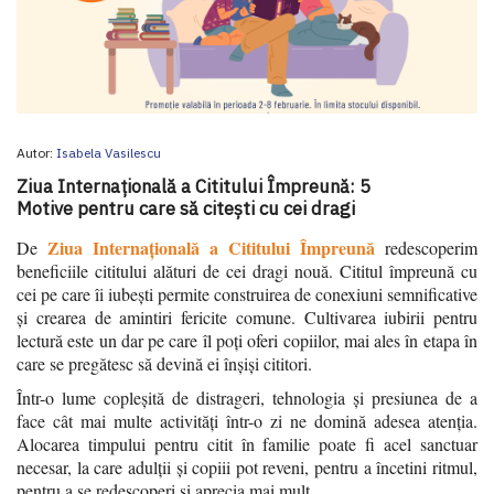
Autor:
Isabela Vasilescu
Ziua Internațională a Cititului Împreună: 5
Motive pentru care să citești cu cei dragi
Ziua Internațională a Cititului Împreună
De
redescoperim
beneficiile cititului alături de cei dragi nouă. Cititul împreună cu
cei pe care îi iubești permite construirea de conexiuni semnificative
și crearea de amintiri fericite comune. Cultivarea iubirii pentru
lectură este un dar pe care îl poți oferi copiilor, mai ales în etapa în
care se pregătesc să devină ei înșiși cititori.
Într-o lume copleșită de distrageri, tehnologia și presiunea de a
face cât mai multe activități într-o zi ne domină adesea atenția.
Alocarea timpului pentru citit în familie poate fi acel sanctuar
necesar, la care adulții și copiii pot reveni, pentru a încetini ritmul,
pentru a se redescoperi și aprecia mai mult.