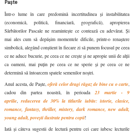
Paște
Într-o lume în care predomină incertitudinea și instabilitatea
(economică, politică, financiară, geografică), apropierea
Sărbătorilor Pascale ne reamintește ce contează cu adevărat. Și
mai ales cum să depășim momentele dificile, printr-o renaștere
simbolică, alegând conștient în fiecare zi să punem focusul pe ceea
ce ne aduce bucurie, pe ceea ce ne crește și ne apropie unii de alții
ca oameni, mai puțin pe ceea ce ne sperie și pe ceea ce ne
determină să întoarcem spatele semenilor noștri.
Anul acesta, de Paște,
oferă celor dragi răgaz de bine cu o carte
,
cadou din partea noastră, în perioada
23 martie - 9
aprilie
,
reducerea de 30% la titlurile iubite: istorie, clasice,
romance, fantasy, thriller, mistery, dark romance, new adult,
young adult, povești ilustrate pentru copii
!
Iată și câteva sugestii de lectură pentru cei care iubesc lecturile