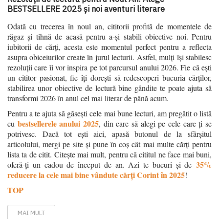
BESTSELLERE 2025 și noi aventuri literare
Odată cu trecerea în noul an, cititorii profită de momentele de
răgaz și tihnă de acasă pentru a-și stabili obiective noi. Pentru
iubitorii de cărți, acesta este momentul perfect pentru a reflecta
asupra obiceiurilor create în jurul lecturii. Astfel, mulți își stabilesc
rezoluții care îi vor inspira pe tot parcursul anului 2026. Fie că ești
un cititor pasionat, fie îți dorești să redescoperi bucuria cărților,
stabilirea unor obiective de lectură bine gândite te poate ajuta să
transformi 2026 în anul cel mai literar de până acum.
Pentru a te ajuta să găsești cele mai bune lecturi, am pregătit o listă
bestsellerele anului 2025
cu
, din care să alegi pe cele care ți se
potrivesc. Dacă tot ești aici, apasă butonul de la sfârșitul
articolului, mergi pe site și pune în coș cât mai multe cărți pentru
lista ta de citit. Citește mai mult, pentru că cititul ne face mai buni,
35%
oferă-ți un cadou de început de an. Azi te bucuri și de
reducere la cele mai bine vândute cărți Corint în 2025
!
TOP
MAI MULT