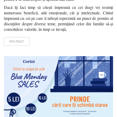
Dacă îți faci timp să citești împreună cu cei dragi vei resimți
numeroase beneficii, atât emoționale, cât și intelectuale. Cititul
împreună cu cei pe care îi iubești reprezintă un punct de pornire al
discuțiilor despre diverse teme, permițând celor din familie să-și
consolideze valorile, în timp ce învață,
MAI MULT