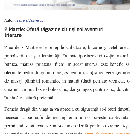
Autor:
Isabela Vasilescu
8 Martie: Oferă răgaz de citit și noi aventuri
literare
Ziua de 8 Martie este prilej de sărbătoare, bucurie și celebrare a
primăverii, dar și a feminității, în toate ipostazele ei (soție, mamă,
bunică, mătușă, prietenă, fiică). În acest interval este benefic să
oferim femeilor dragi timp prețios pentru răsfăț și recreere: ședințe
de masaj, plimbări romantice în natură (dacă permite vremea), o
cină într-un nou bistro boho chic, dar și răgaz pentru sine, de citit
în tihnă o lectură preferată.
Femeia dragă din viața ta va aprecia cu siguranță să-i oferi timpul
necesar să se cufunde nestingherită într-o poveste captivantă,
permițându-i să evadeze într-o lume diferită pentru o vreme. Așa
că profită de ziua de astăzi și comandă
cărți de istorie, povești