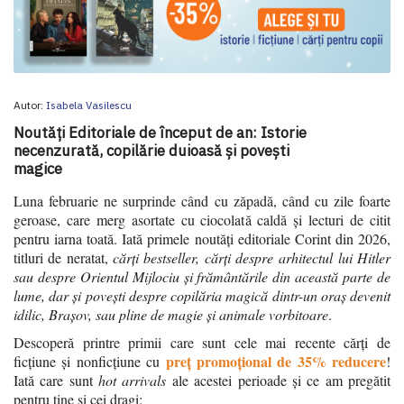
Autor:
Isabela Vasilescu
Noutăți Editoriale de început de an: Istorie
necenzurată, copilărie duioasă și povești
magice
Luna februarie ne surprinde când cu zăpadă, când cu zile foarte
geroase, care merg asortate cu ciocolată caldă și lecturi de citit
pentru iarna toată. Iată primele noutăți editoriale Corint din 2026,
titluri de neratat,
cărți bestseller, cărți despre
arhitectul lui Hitler
sau despre Orientul Mijlociu și frământările din această parte de
lume, dar și povești despre copilăria magică dintr-un oraș devenit
idilic, Brașov, sau pline de magie și animale vor
bitoare
.
Descoperă printre primii care sunt cele mai recente cărți de
preț promoțional de 35% reducere
ficțiune și nonficțiune cu
!
Iată care sunt
hot arrivals
ale acestei perioade și ce am pregătit
pentru tine și cei dragi: