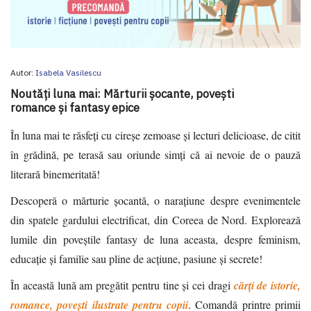
Autor:
Isabela Vasilescu
Noutăți luna mai: Mărturii șocante, povești
romance și fantasy epice
În luna mai te răsfeți cu cireșe zemoase și lecturi delicioase, de citit
în grădină, pe terasă sau oriunde simți că ai nevoie de o pauză
literară binemeritată!
Descoperă o mărturie șocantă, o narațiune despre evenimentele
din spatele gardului electrificat, din Coreea de Nord. Explorează
lumile din poveștile fantasy de luna aceasta, despre feminism,
educaţie şi familie sau pline de acțiune, pasiune și secrete!
În această lună am pregătit pentru tine și cei dragi
cărți de istorie,
romance, povești ilustrate pentru copii
. Comandă printre primii