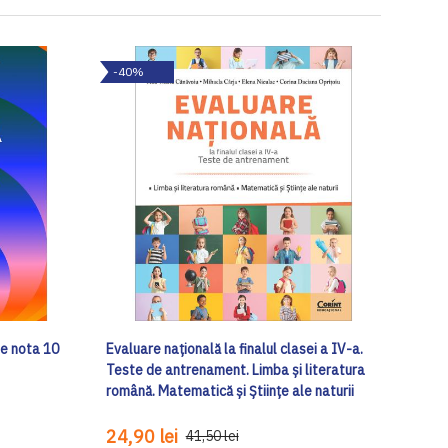
-40%
de nota 10
Evaluare națională la finalul clasei a IV-a.
Teste de antrenament. Limba și literatura
română. Matematică și Științe ale naturii
24,90 lei
41,50 lei