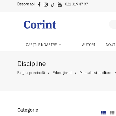
Despre noi
021 319 47 97
CĂRȚILE NOASTRE
AUTORI
NOUT
Discipline
Pagina principală
Educațional
Manuale şi auxiliare
Categorie