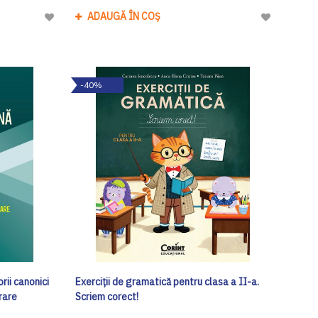
ADAUGĂ ÎN COȘ
Adaugă
Adaugă
la
la
Lista
Lista
de
de
-40%
Dorinte
Dorinte
rii canonici
Exerciții de gramatică pentru clasa a II-a.
erare
Scriem corect!