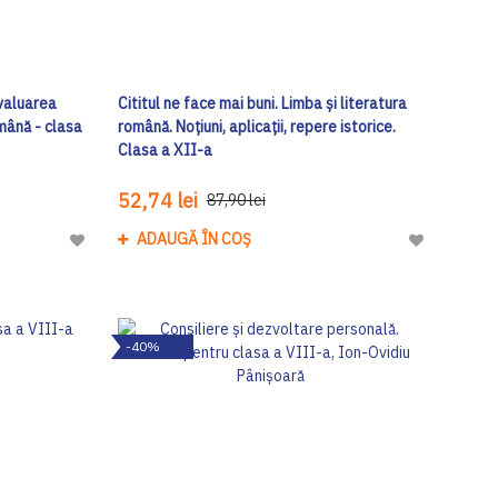
valuarea
Cititul ne face mai buni. Limba și literatura
omână - clasa
română. Noțiuni, aplicații, repere istorice.
Clasa a XII-a
52,74 lei
87,90 lei
ADAUGĂ ÎN COȘ
Adaugă
Adaugă
la
la
Lista
Lista
de
de
-40%
Dorinte
Dorinte