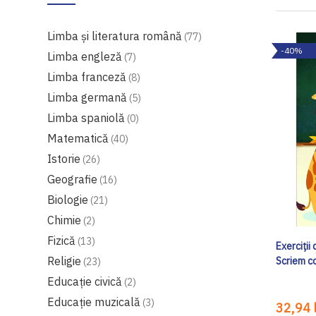
Limba şi literatura română
77
-40%
Limba engleză
7
Limba franceză
8
Limba germană
5
Limba spaniolă
0
Matematică
40
Istorie
26
Geografie
16
Biologie
21
Chimie
2
Fizică
13
Exerciții
Religie
Scriem c
23
Educație civică
2
Educaţie muzicală
3
32,94 l