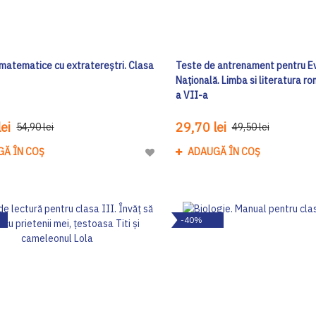
 matematice cu extratereștri. Clasa
Teste de antrenament pentru E
Națională. Limba si literatura r
a VII-a
ei
29,70 lei
54,90 lei
49,50 lei
GĂ ÎN COȘ
ADAUGĂ ÎN COȘ
Adaugă
la
Lista
de
-40%
Dorinte