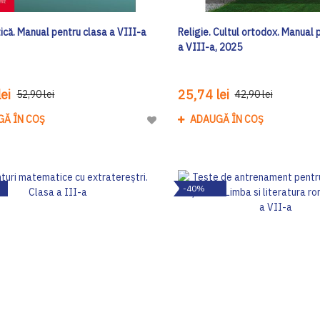
că. Manual pentru clasa a VIII-a
Religie. Cultul ortodox. Manual 
a VIII-a, 2025
ei
25,74 lei
52,90 lei
42,90 lei
GĂ ÎN COȘ
ADAUGĂ ÎN COȘ
Adaugă
la
Lista
de
-40%
Dorinte