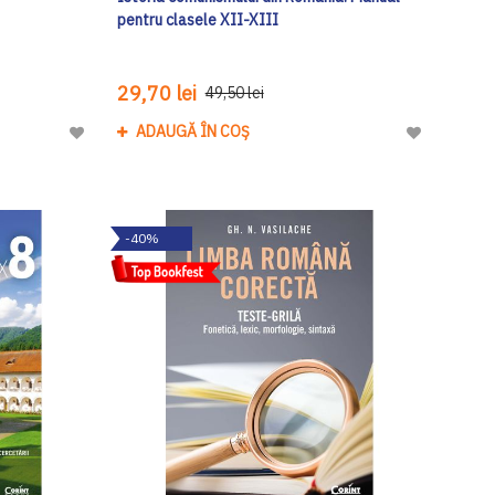
pentru clasele XII-XIII
29,70 lei
49,50 lei
ADAUGĂ ÎN COȘ
Adaugă
Adaugă
la
la
Lista
Lista
de
de
-40%
Dorinte
Dorinte