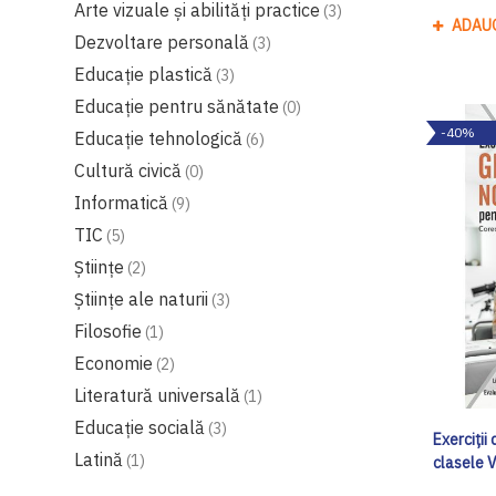
Arte vizuale și abilități practice
3
ADAU
Dezvoltare personală
3
Educaţie plastică
3
Educaţie pentru sănătate
0
-40%
Educaţie tehnologică
6
Cultură civică
0
Informatică
9
TIC
5
Ştiinţe
2
Științe ale naturii
3
Filosofie
1
Economie
2
Literatură universală
1
Educație socială
3
Exerciții
Latină
1
clasele 