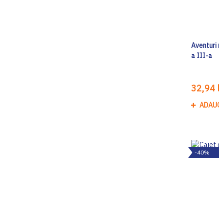
Aventuri
a III-a
32,94 l
ADAU
-40%