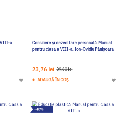
 VIII-a
Consiliere și dezvoltare personală. Manual
pentru clasa a VIII-a, Ion-Ovidiu Pânișoară
23,76 lei
39,60 lei
ADAUGĂ ÎN COȘ
Adaugă
Adaugă
la
la
Lista
Lista
de
de
-40%
Dorinte
Dorinte