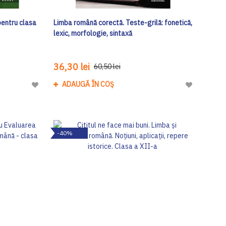
pentru clasa
Limba română corectă. Teste-grilă: fonetică,
lexic, morfologie, sintaxă
36,30 lei
60,50 lei
ADAUGĂ ÎN COȘ
Adaugă
Adaugă
la
la
Lista
Lista
de
de
-40%
Dorinte
Dorinte