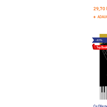
29,70 l
ADAU
-40%
Cu Oliv p