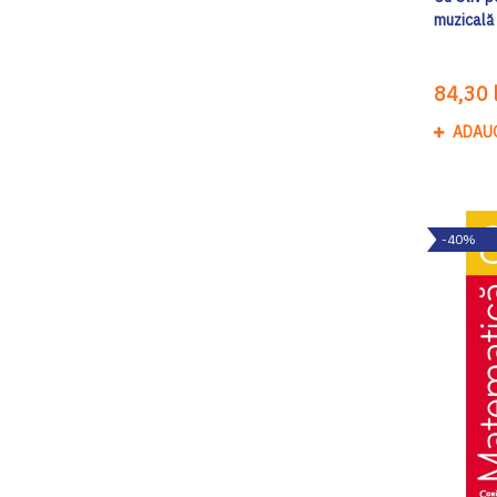
muzicală
84,30 l
ADAU
-40%