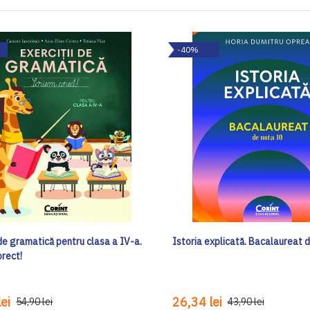
-40%
 de gramatică pentru clasa a IV-a.
Istoria explicată. Bacalaureat 
orect!
ei
26,34 lei
54,90 lei
43,90 lei