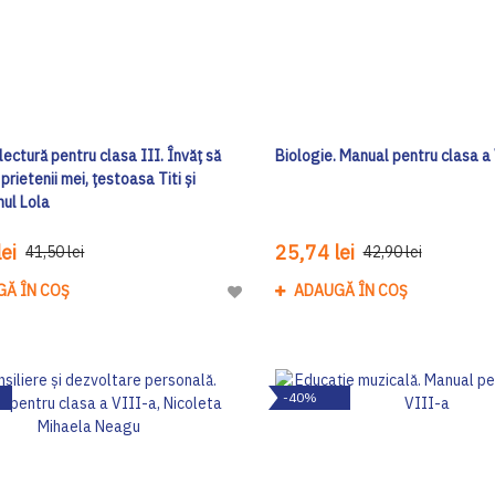
lectură pentru clasa III. Învăț să
Biologie. Manual pentru clasa a
 prietenii mei, țestoasa Titi și
ul Lola
ei
25,74 lei
41,50 lei
42,90 lei
GĂ ÎN COȘ
ADAUGĂ ÎN COȘ
Adaugă
la
Lista
de
-40%
Dorinte