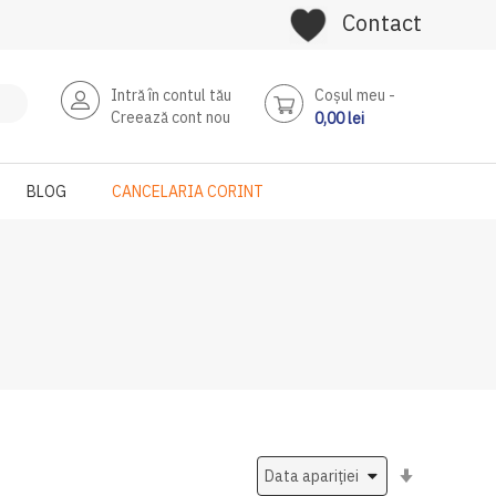
Contact
Intră în contul tău
Coşul meu
Creează cont nou
0,00 lei
BLOG
CANCELARIA CORINT
Setati
ascendent