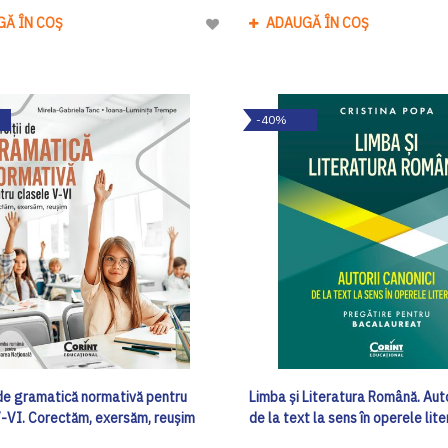
GĂ ÎN COȘ
ADAUGĂ ÎN COȘ
Adaugă
la
Lista
de
-40%
Dorinte
 de gramatică normativă pentru
Limba și Literatura Română. Auto
V-VI. Corectăm, exersăm, reușim
de la text la sens în operele lit