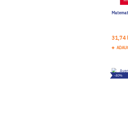
Matemati
31,74 l
ADAU
-40%