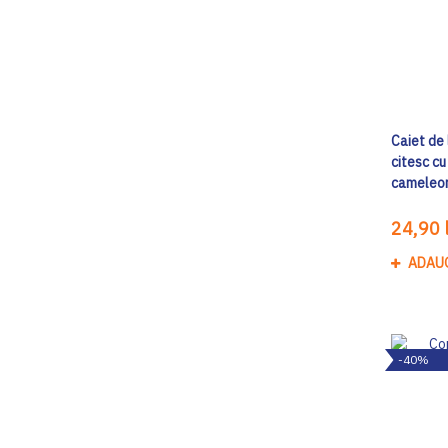
Caiet de 
citesc cu
cameleon
24,90 l
ADAU
-40%