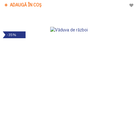
ADAUGĂ ÎN COȘ
Adau
-35%