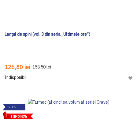
Lanțul de spini (vol. 3 din seria „Ultimele ore”)
126,80 lei
158,50 lei
Indisponibil
Adau
-20%