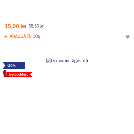
15,00 lei
58,50 lei
ADAUGĂ ÎN COȘ
Adau
-20%