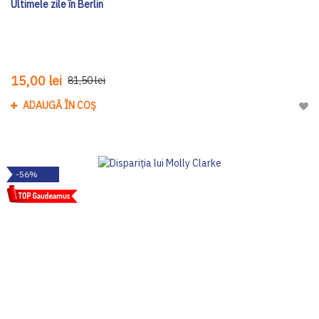
Ultimele zile în Berlin
15,00 lei
81,50 lei
ADAUGĂ ÎN COȘ
Adau
-56%