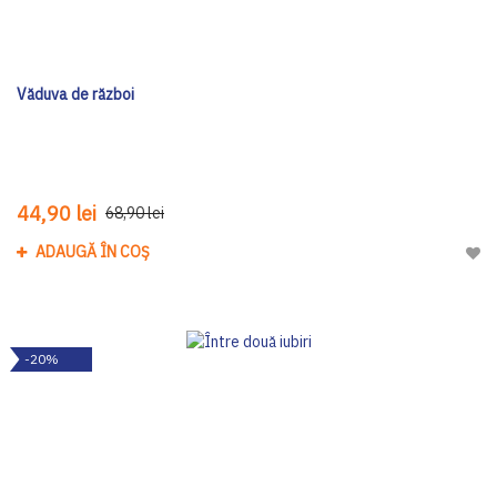
Văduva de război
44,90 lei
68,90 lei
ADAUGĂ ÎN COȘ
Adau
-20%