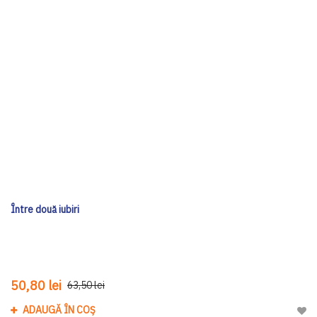
Între două iubiri
50,80 lei
63,50 lei
ADAUGĂ ÎN COȘ
Adau