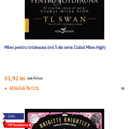
Miles pentru totdeauna (vol.5 din seria Clubul Miles High)
51,92 lei
64,90 lei
ADAUGĂ ÎN COȘ
Adau
-20%