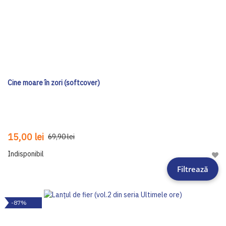
Cine moare în zori (softcover)
15,00 lei
69,90 lei
Indisponibil
Adau
Filtrează
-87%