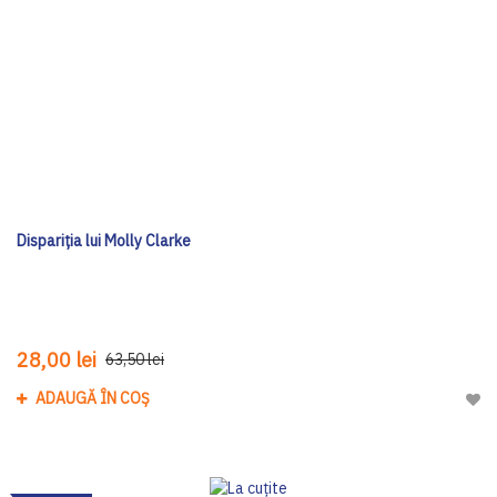
Dispariția lui Molly Clarke
28,00 lei
63,50 lei
ADAUGĂ ÎN COȘ
Adau