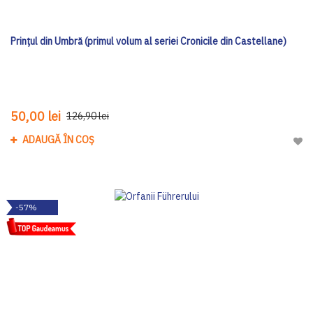
Prințul din Umbră (primul volum al seriei Cronicile din Castellane)
50,00 lei
126,90 lei
ADAUGĂ ÎN COȘ
Adau
-57%