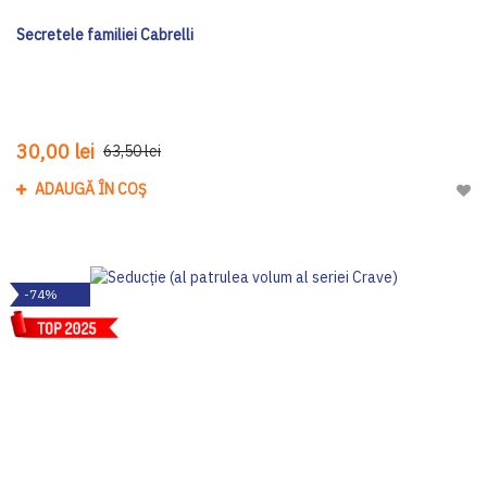
Secretele familiei Cabrelli
30,00 lei
63,50 lei
ADAUGĂ ÎN COȘ
Adau
-74%