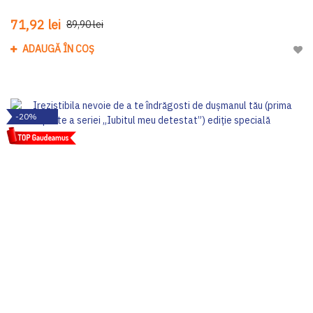
71,92 lei
89,90 lei
ADAUGĂ ÎN COȘ
Adau
-20%