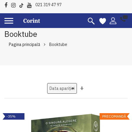
021 319 47 97
Booktube
Pagina principală
Booktube
Setati
ascendent
-35%
PRECOMANDĂ