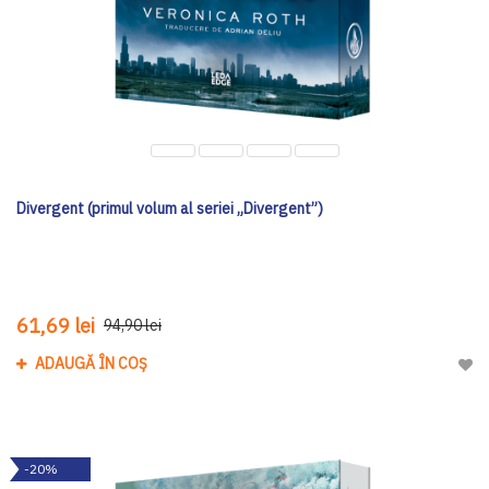
Divergent (primul volum al seriei „Divergent”)
61,69 lei
94,90 lei
ADAUGĂ ÎN COȘ
Adau
-20%