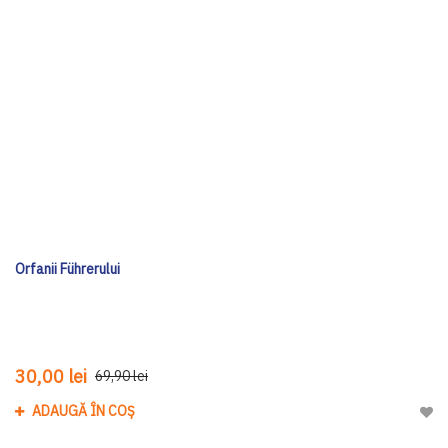
Orfanii Führerului
30,00 lei
69,90 lei
ADAUGĂ ÎN COȘ
Adau