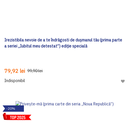
Irezistibila nevoie de a te îndrăgosti de dușmanul tău (prima parte
a seriei „Iubitul meu detestat”) ediţie specială
79,92 lei
99,90 lei
Indisponibil
Adau
-20%