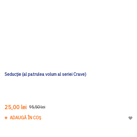
Seducție (al patrulea volum al seriei Crave)
25,00 lei
95,50 lei
ADAUGĂ ÎN COȘ
Adau