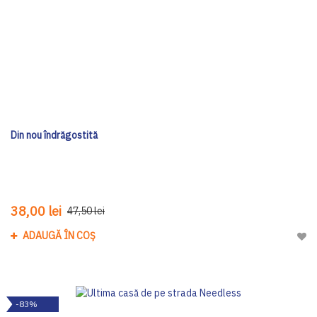
Din nou îndrăgostită
38,00 lei
47,50 lei
ADAUGĂ ÎN COȘ
Adau
-83%