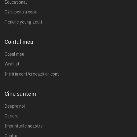
a
Educațional
B
Cărți pentru copii
u
l
Ficțiune young adult
e
t
i
Contul meu
n
e
Coșul meu
l
Wishlist
e
n
Intră în cont/creează un cont
o
a
s
Cine suntem
t
r
Despre noi
e
Cariere
i
n
Imprinturile noastre
f
o
Contact