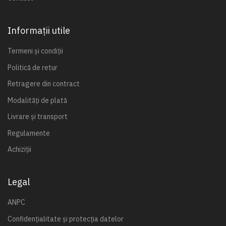
r
m
a
Informații utile
t
i
Termeni și condiții
v
Politică de retur
e
Retragere din contract
Modalități de plată
Livrare și transport
Regulamente
Achiziții
Legal
ANPC
Confidențialitate și protecția datelor