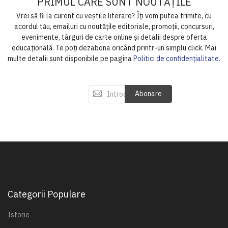
PRIMUL CARE SUNT NOUTĂȚILE
Vrei să fii la curent cu veștile literare? Îți vom putea trimite, cu
acordul tău, emailuri cu noutățile editoriale, promoții, concursuri,
evenimente, târguri de carte online și detalii despre oferta
educațională. Te poți dezabona oricând printr-un simplu click. Mai
multe detalii sunt disponibile pe pagina
Politici de confidențialitate
.
I
Abonare
n
s
c
r
i
e
t
i
-
Categorii Populare
v
a
Istorie
l