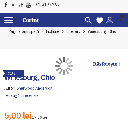
021 319 47 97
Pagina principală
Ficțiune
Literary
Winesburg, Ohio
Skip
Sk
-71%
to
to
Winesburg, Ohio
the
th
end
be
Autor:
Sherwood Anderson
of
of
Adaugă o recenzie
the
th
images
im
gallery
ga
5,00 lei
17,50 lei