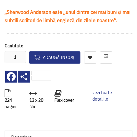
„Sherwood Anderson este „unul dintre cei mai buni și mai
subtili scriitori de limbă engleză din zilele noastre”.
Cantitate
ADAUGĂ ÎN COȘ
Facebook
Share
vezi toate
detaliile
224
13 x 20
Flexicover
pagini
cm