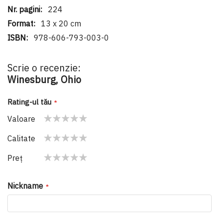
224
13 x 20 cm
978-606-793-003-0
Scrie o recenzie:
Winesburg, Ohio
Rating-ul tău
Valoare
1
2
3
4
5
Calitate
star
stars
stars
stars
stars
1
2
3
4
5
Preţ
star
stars
stars
stars
stars
1
2
3
4
5
star
stars
stars
stars
stars
Nickname