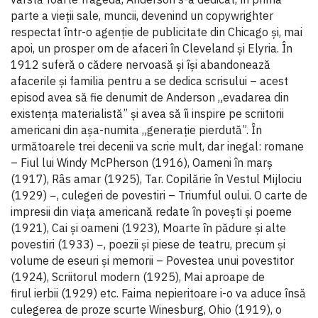
parte a vieții sale, muncii, devenind un copywrighter
respectat într-o agenție de publicitate din Chicago și, mai
apoi, un prosper om de afaceri în Cleveland și Elyria. În
1912 suferă o cădere nervoasă și își abandonează
afacerile și familia pentru a se dedica scrisului – acest
episod avea să fie denumit de Anderson „evadarea din
existența materialistă” și avea să îi inspire pe scriitorii
americani din așa-numita „generație pierdută”. În
următoarele trei decenii va scrie mult, dar inegal: romane
– Fiul lui Windy McPherson (1916), Oameni în marș
(1917), Râs amar (1925), Tar. Copilărie în Vestul Mijlociu
(1929) −, culegeri de povestiri – Triumful oului. O carte de
impresii din viața americană redate în povești și poeme
(1921), Cai și oameni (1923), Moarte în pădure și alte
povestiri (1933) −, poezii și piese de teatru, precum și
volume de eseuri și memorii – Povestea unui povestitor
(1924), Scriitorul modern (1925), Mai aproape de
firul ierbii (1929) etc. Faima nepieritoare i-o va aduce însă
culegerea de proze scurte Winesburg, Ohio (1919), o