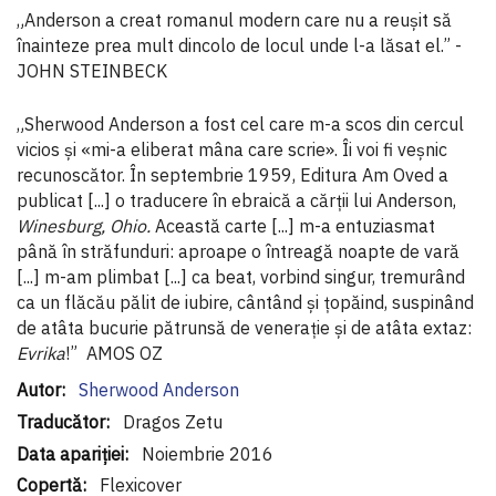
„Anderson a creat romanul modern care nu a reușit să
înainteze prea mult dincolo de locul unde l-a lăsat el.” -
JOHN STEINBECK
„Sherwood Anderson a fost cel care m-a scos din cercul
vicios și «mi-a eliberat mâna care scrie». Îi voi fi veșnic
recunoscător. În septembrie 1959, Editura Am Oved a
publicat [...] o traducere în ebraică a cărții lui Anderson,
Winesburg, Ohio.
Această carte [...] m-a entuziasmat
până în străfunduri: aproape o întreagă noapte de vară
[...] m-am plimbat [...] ca beat, vorbind singur, tremurând
ca un flăcău pălit de iubire, cântând și țopăind, suspinând
de atâta bucurie pătrunsă de venerație și de atâta extaz:
Evrika
!” AMOS OZ
Informaţii
Sherwood Anderson
suplimentare
Dragos Zetu
Noiembrie 2016
Flexicover