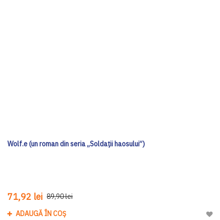
Wolf.e (un roman din seria „Soldații haosului”)
71,92 lei
89,90 lei
ADAUGĂ ÎN COȘ
Adau