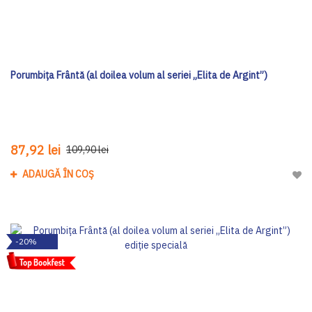
Porumbița Frântă (al doilea volum al seriei „Elita de Argint”)
87,92 lei
109,90 lei
ADAUGĂ ÎN COȘ
Adau
-20%