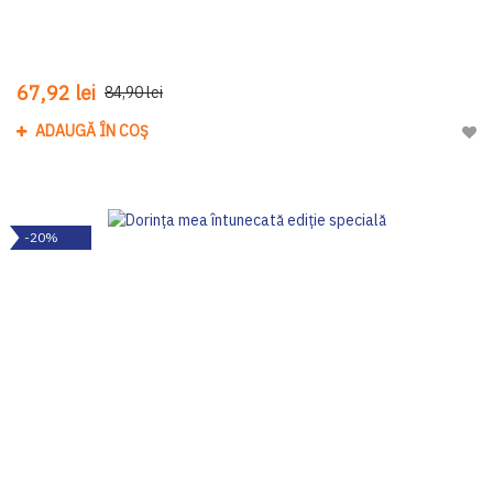
67,92 lei
84,90 lei
ADAUGĂ ÎN COȘ
Adau
-20%