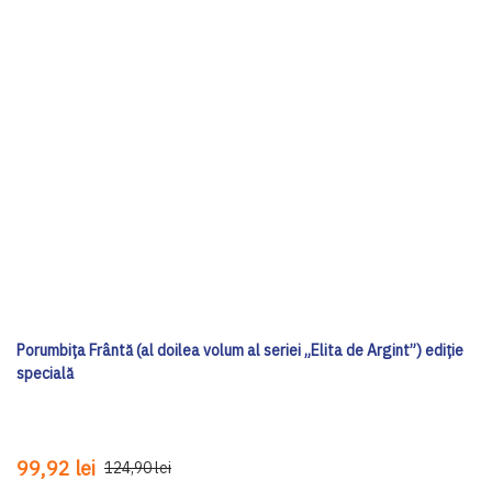
Porumbița Frântă (al doilea volum al seriei „Elita de Argint”) ediţie
specială
99,92 lei
124,90 lei