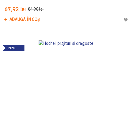
67,92 lei
84,90 lei
ADAUGĂ ÎN COȘ
Adau
-20%