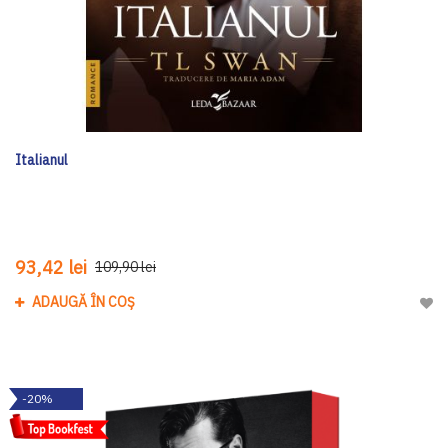
Italianul
93,42 lei
109,90 lei
ADAUGĂ ÎN COȘ
Adau
-20%