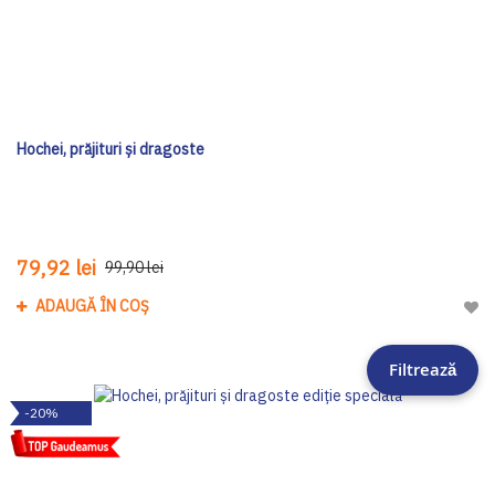
Hochei, prăjituri și dragoste
79,92 lei
99,90 lei
ADAUGĂ ÎN COȘ
Adau
Filtrează
-20%