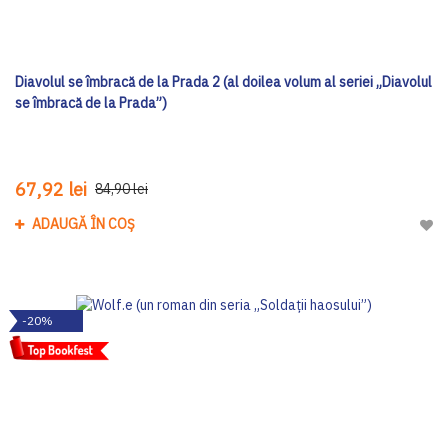
Diavolul se îmbracă de la Prada 2 (al doilea volum al seriei „Diavolul
se îmbracă de la Prada”)
67,92 lei
84,90 lei
ADAUGĂ ÎN COȘ
Adau
-20%