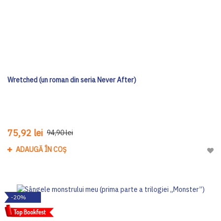
Wretched (un roman din seria Never After)
75,92 lei
94,90 lei
ADAUGĂ ÎN COȘ
Adau
-20%