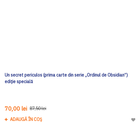
Un secret periculos (prima carte din serie „Ordinul de Obsidian”)
ediţie specială
70,00 lei
87,50 lei
ADAUGĂ ÎN COȘ
Adau