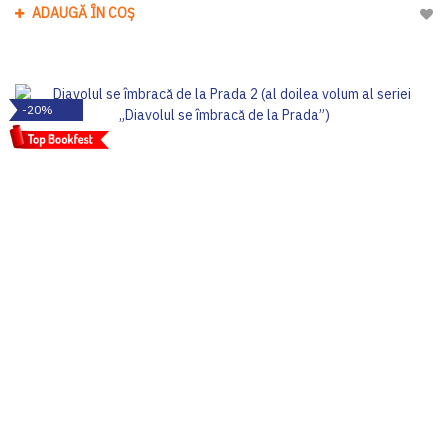
ADAUGĂ ÎN COȘ
Adau
-20%