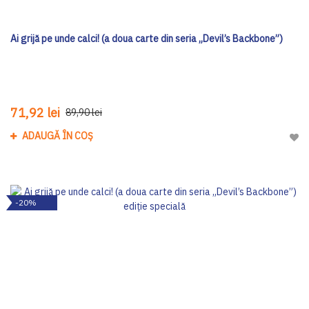
Ai grijă pe unde calci! (a doua carte din seria „Devil’s Backbone”)
71,92 lei
89,90 lei
ADAUGĂ ÎN COȘ
Adau
-20%