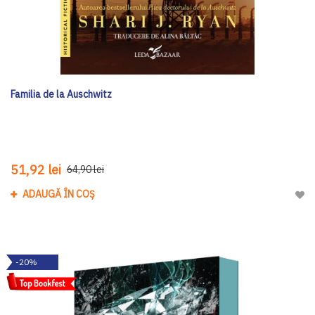
Familia de la Auschwitz
51,92 lei
64,90 lei
ADAUGĂ ÎN COȘ
Adau
-20%