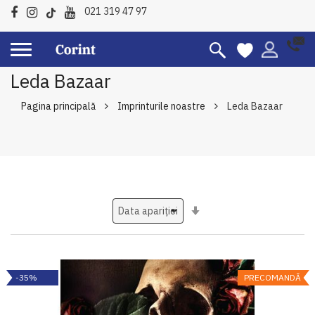
021 319 47 97
Leda Bazaar
Pagina principală
Imprinturile noastre
Leda Bazaar
Setati
ascendent
-35%
PRECOMANDĂ