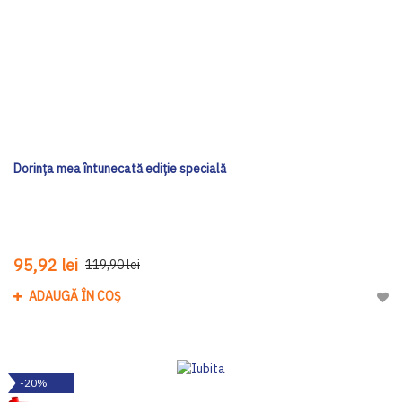
Dorința mea întunecată ediţie specială
95,92 lei
119,90 lei
ADAUGĂ ÎN COȘ
Adau
-20%