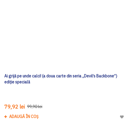
Ai grijă pe unde calci! (a doua carte din seria „Devil’s Backbone”)
ediţie specială
79,92 lei
99,90 lei
ADAUGĂ ÎN COȘ
Adau