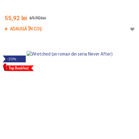
55,92 lei
69,90 lei
ADAUGĂ ÎN COȘ
Adau
-20%