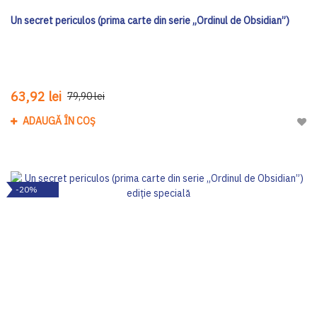
Un secret periculos (prima carte din serie „Ordinul de Obsidian”)
63,92 lei
79,90 lei
ADAUGĂ ÎN COȘ
Adau
-20%