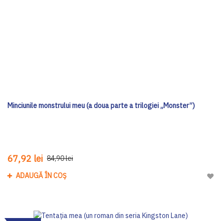
Minciunile monstrului meu (a doua parte a trilogiei „Monster”)
67,92 lei
84,90 lei
ADAUGĂ ÎN COȘ
Adau