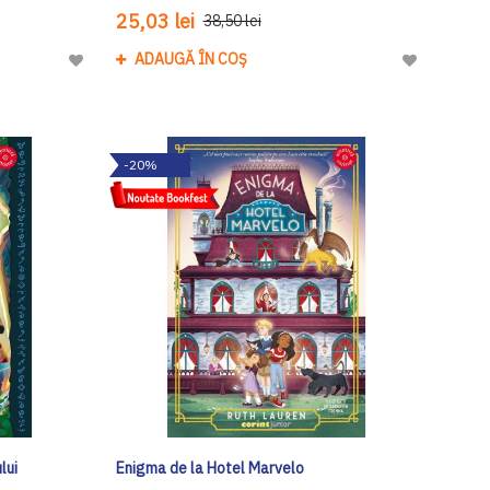
25,03 lei
38,50 lei
ADAUGĂ ÎN COȘ
Adaugă
Adaugă
la
la
Lista
Lista
de
de
-20%
Dorinte
Dorinte
lui
Enigma de la Hotel Marvelo