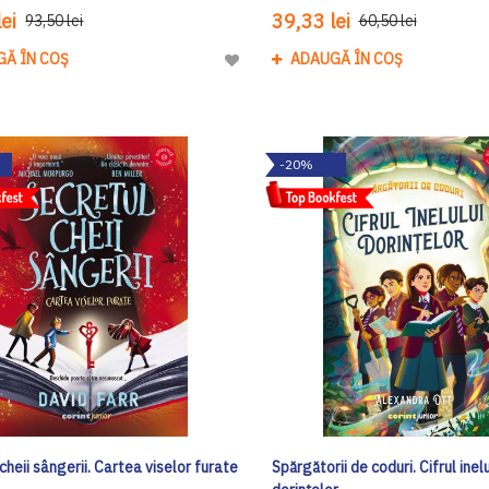
ei
39,33 lei
93,50 lei
60,50 lei
GĂ ÎN COȘ
ADAUGĂ ÎN COȘ
Adaugă
la
Lista
de
-20%
Dorinte
cheii sângerii. Cartea viselor furate
Spărgătorii de coduri. Cifrul inelu