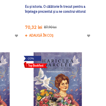
Eu și istoria. O călătorie în trecut pentru a
înțelege prezentul și a ne construi viitorul
70,32 lei
87,90 lei
ADAUGĂ ÎN COȘ
Adaugă
Adaugă
la
la
Lista
Lista
de
de
-20%
Dorinte
Dorinte