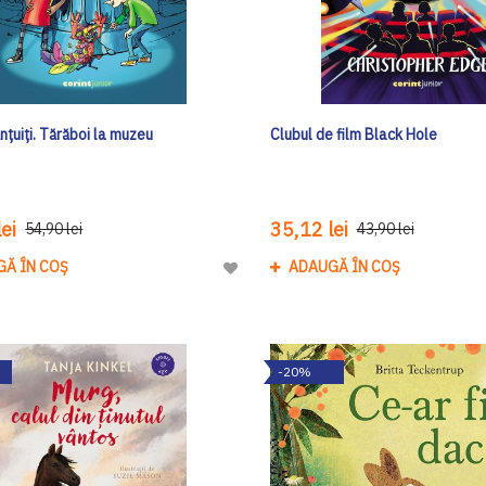
nțuiți. Tărăboi la muzeu
Clubul de film Black Hole
ei
35,12 lei
54,90 lei
43,90 lei
GĂ ÎN COȘ
ADAUGĂ ÎN COȘ
Adaugă
la
Lista
de
-20%
Dorinte