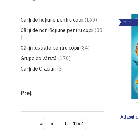
produse
Cărți de ficțiune pentru copii
169
-35%
Cărți de non-ficțiune pentru copii
38
produse
produse
Cărți ilustrate pentru copii
84
produse
Grupe de vârstă
170
produse
Cărți de Crăciun
3
Preţ
Atlasul 
lei
-
lei