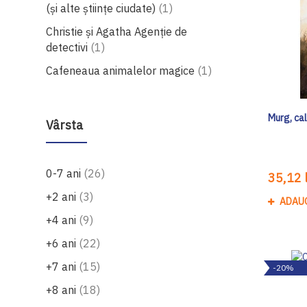
produs
(și alte științe ciudate)
1
Christie și Agatha Agenție de
produs
detectivi
1
produs
Cafeneaua animalelor magice
1
Murg, cal
Vârsta
produse
0-7 ani
26
35,12 l
produse
+2 ani
3
ADAU
produse
+4 ani
9
produse
+6 ani
22
produse
+7 ani
15
-20%
produse
+8 ani
18