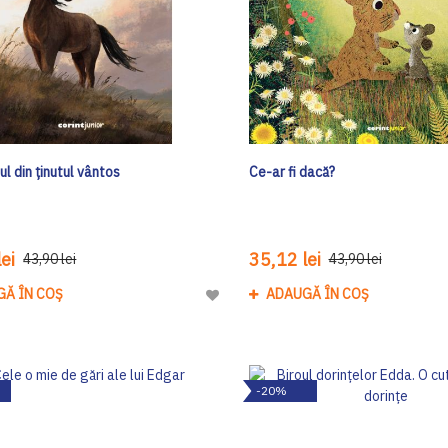
ul din ținutul vântos
Ce-ar fi dacă?
ei
35,12 lei
43,90 lei
43,90 lei
GĂ ÎN COȘ
ADAUGĂ ÎN COȘ
Adaugă
la
Lista
de
-20%
Dorinte