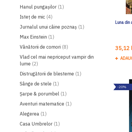
produs
Hanul pungașilor
1
produse
Isteț de mic
4
Luna din 
produs
Jurnalul unui câine poznaș
1
produs
Max Einstein
1
produse
Vânătorii de comori
8
35,12 l
Vlad cel mai nepriceput vampir din
ADAU
produse
lume
2
produs
Distrugătorii de blesteme
1
produs
Sânge de stele
1
-20%
produs
Șarpe & porumbel
1
produs
Aventuri matematice
1
produs
Alegerea
1
produs
Casa Umbrelor
1