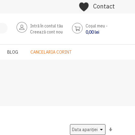
Contact
Intră în contul tău
Coşul meu
Creează cont nou
0,00 lei
BLOG
CANCELARIA CORINT
Setati
ascendent