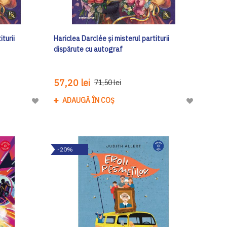
turii
Hariclea Darclée și misterul partiturii
dispărute cu autograf
57,20 lei
71,50 lei
ADAUGĂ ÎN COȘ
Adaugă
Adaugă
la
la
Lista
Lista
de
de
-20%
Dorinte
Dorinte