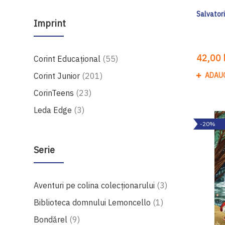
Salvatorii
Imprint
42,00 l
produse
Corint Educaţional
55
produse
Corint Junior
201
ADAU
produse
CorinTeens
23
produse
Leda Edge
3
-20%
Serie
produse
Aventuri pe colina colecționarului
3
produs
Biblioteca domnului Lemoncello
1
produse
Bondărel
9