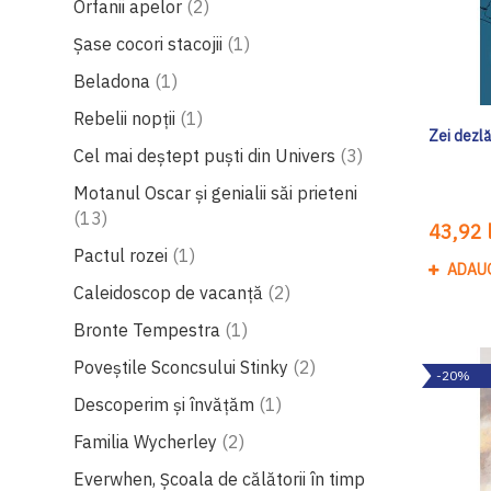
produse
Orfanii apelor
2
produs
Șase cocori stacojii
1
produs
Beladona
1
produs
Rebelii nopţii
1
Zei dezlă
produse
Cel mai deștept puști din Univers
3
Motanul Oscar și genialii săi prieteni
produse
13
43,92 l
produs
Pactul rozei
1
ADAU
produse
Caleidoscop de vacanţă
2
produs
Bronte Tempestra
1
produse
Poveștile Sconcsului Stinky
2
-20%
produs
Descoperim și învățăm
1
produse
Familia Wycherley
2
Everwhen, Școala de călătorii în timp