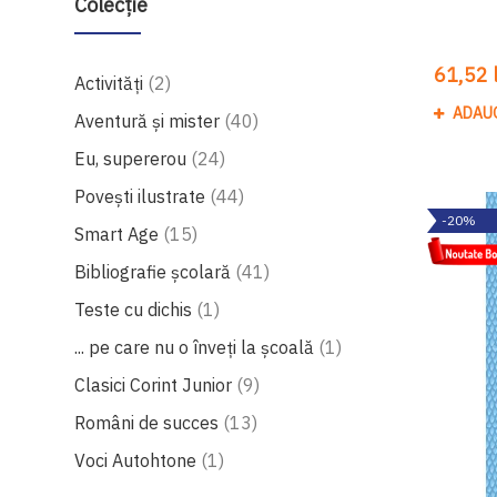
Colecție
61,52 l
produse
Activități
2
ADAU
produse
Aventură și mister
40
produse
Eu, supererou
24
produse
Povești ilustrate
44
-20%
produse
Smart Age
15
produse
Bibliografie școlară
41
produs
Teste cu dichis
1
produs
... pe care nu o înveți la școală
1
produse
Clasici Corint Junior
9
produse
Români de succes
13
produs
Voci Autohtone
1