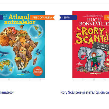
PRECOMANDĂ
-35%
P
animalelor
Rory Scânteie și elefantul din c