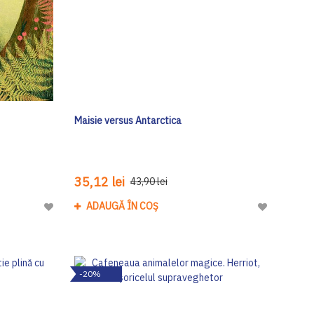
Maisie versus Antarctica
35,12 lei
43,90 lei
ADAUGĂ ÎN COȘ
Adaugă
Adaugă
la
la
Lista
Lista
de
de
-20%
Dorinte
Dorinte