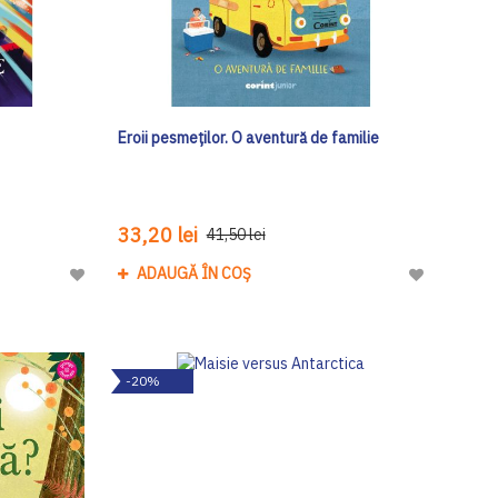
Eroii pesmeților. O aventură de familie
33,20 lei
41,50 lei
ADAUGĂ ÎN COȘ
Adaugă
Adaugă
la
la
Lista
Lista
de
de
-20%
Dorinte
Dorinte