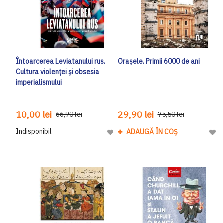
Întoarcerea Leviatanului rus.
Orașele. Primii 6000 de ani
Cultura violenței și obsesia
imperialismului
10,00 lei
29,90 lei
66,90 lei
75,50 lei
Indisponibil
ADAUGĂ ÎN COȘ
Adaugă la Lista de Dorinte
Adau