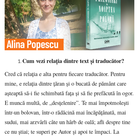
Cum vezi relația dintre text și traducător?
Cred că relaţia e alta pentru fiecare traducător. Pentru
mine, e relaţia dintre ţăran şi o bucată de pământ care
aşteaptă să-i fie schimbată faţa şi să fie prefăcută în ogor.
E muncă multă, de „desţelenire”. Te mai împotmoleşti
într-un bolovan, într-o rădăcină mai încăpăţânată, mai
sudui, mai arzvârli câte un hârb de oală; afli despre tine
ce nu ştiai; te superi pe Autor şi apoi te împaci. La