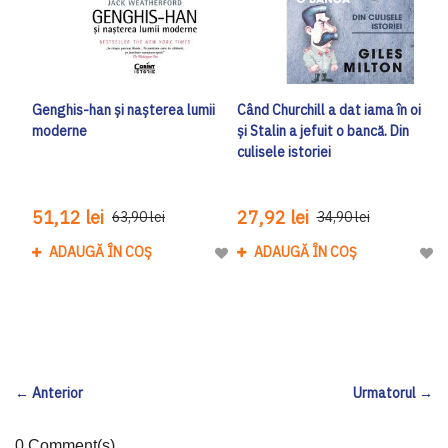
Genghis-han și nașterea lumii
Când Churchill a dat iama în oi
moderne
și Stalin a jefuit o bancă. Din
culisele istoriei
51,12 lei
27,92 lei
63,90 lei
34,90 lei
ADAUGĂ ÎN COȘ
ADAUGĂ ÎN COȘ
Adaugă la Lista de Dorinte
Adau
← Anterior
Urmatorul →
0 Comment(s)