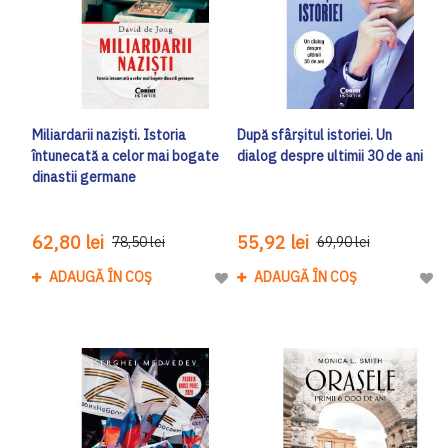
Miliardarii naziști. Istoria
După sfârșitul istoriei. Un
întunecată a celor mai bogate
dialog despre ultimii 30 de ani
dinastii germane
62,80 lei
55,92 lei
78,50 lei
69,90 lei
ADAUGĂ ÎN COȘ
ADAUGĂ ÎN COȘ
Adaugă la Lista de Dorinte
Adau