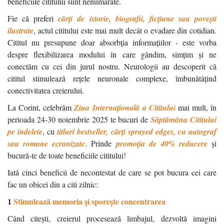
beneficiile cititului sunt nenumărate.
Fie că preferi
cărți de istorie, biografii, ficțiune sau povești
ilustrate
, actul cititului este mai mult decât o evadare din cotidian.
Cititul nu presupune doar absorbția informațiilor - este vorba
despre flexibilizarea modului în care gândim, simțim și ne
conectăm cu cei din jurul nostru. Neurologii au descoperit că
cititul stimulează rețele neuronale complexe, îmbunătățind
conectivitatea creierului.
La Corint, celebrăm
Ziua
Internațională a Cititului
mai mult, în
perioada 24-30 noiembrie 2025 te bucuri de
Săptămâna Cititului
pe îndelete
, cu
titluri bestseller, cărți sprayed edges, cu autograf
sau romane ecranizate
. Prinde
promoția de 40% reducere
și
bucură-te de toate beneficiile cititului!
Iată cinci beneficii de necontestat de care se pot bucura cei care
fac un obicei din a citi zilnic:
1
Stimulează memoria și sporește concentrarea
Când citești, creierul procesează limbajul, dezvoltă imagini