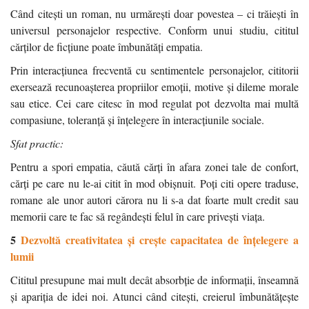
Când citești un roman, nu urmărești doar povestea – ci trăiești în
universul personajelor respective. Conform unui studiu, cititul
cărților de ficțiune poate îmbunătăți empatia.
Prin interacțiunea frecventă cu sentimentele personajelor, cititorii
exersează recunoașterea propriilor emoții, motive și dileme morale
sau etice. Cei care citesc în mod regulat pot dezvolta mai multă
compasiune, toleranță și înțelegere în interacțiunile sociale.
Sfat practic:
Pentru a spori empatia, căută cărți în afara zonei tale de confort,
cărți pe care nu le-ai citit în mod obișnuit. Poți citi opere traduse,
romane ale unor autori cărora nu li s-a dat foarte mult credit sau
memorii care te fac să regândești felul în care privești viața.
5
Dezvoltă creativitatea și crește capacitatea de înțelegere a
lumii
Cititul presupune mai mult decât absorbție de informații, înseamnă
și apariția de idei noi. Atunci când citești, creierul îmbunătățește