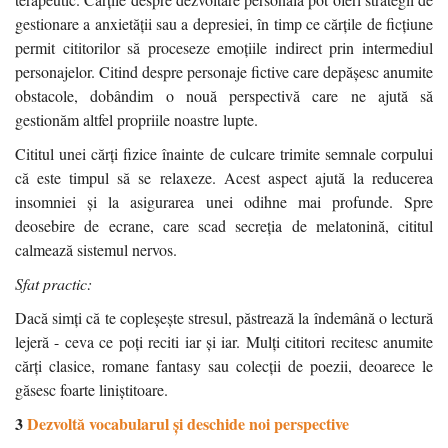
gestionare a anxietății sau a depresiei, în timp ce cărțile de ficțiune
permit cititorilor să proceseze emoțiile indirect prin intermediul
personajelor. Citind despre personaje fictive care depășesc anumite
obstacole, dobândim o nouă perspectivă care ne ajută să
gestionăm altfel propriile noastre lupte.
Cititul unei cărți fizice înainte de culcare trimite semnale corpului
că este timpul să se relaxeze. Acest aspect ajută la reducerea
insomniei și la asigurarea unei odihne mai profunde. Spre
deosebire de ecrane, care scad secreția de melatonină, cititul
calmează sistemul nervos.
Sfat practic:
Dacă simți că te copleșește stresul, păstrează la îndemână o lectură
lejeră - ceva ce poți reciti iar și iar. Mulți cititori recitesc anumite
cărți clasice, romane fantasy sau colecții de poezii, deoarece le
găsesc foarte liniștitoare.
3
Dezvoltă vocabularul și deschide noi perspective