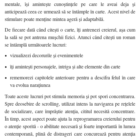
mentale, își amintește cunoștințele pe care le aveai deja și
anticipează ceea ce urmează să se întâmple în carte. Acest nivel de
stimulare poate menține mintea ageră și adaptabilă.
De fiecare dată când citești o carte, îți antrenezi creierul, așa cum
la sală se pot antrena mușchii fizici. Atunci când citești un roman
se întâmplă următoarele lucruri:
vizualizezi decorurile și evenimentele
îți amintești personajele, intriga și alte elemente din carte
rememorezi capitolele anterioare pentru a descifra felul în care
va evolua narațiunea
Toate aceste lucruri pot stimula memoria și pot spori concentrarea.
Spre deosebire de scrolling, utilizat intens la navigarea pe rețelele
de socializare, care împrăștie atenția, cititul necesită concentrare.
În timp, acest aspect poate ajuta la reprogramarea creierului pentru
o atenție sporită - o abilitate necesară și foarte importantă în lumea
contemporană, plină de distrageri care concurează pentru atenția