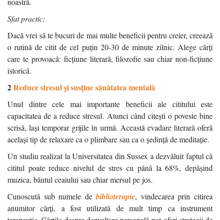
noastră.
Sfat practic:
Dacă vrei să te bucuri de mai multe beneficii pentru creier, creează
o rutină de citit de cel puțin 20-30 de minute zilnic. Alege cărți
care te provoacă: ficțiune literară, filozofie sau chiar non-ficțiune
istorică.
2
Reduce stresul și susține sănătatea mentală
Unul dintre cele mai importante beneficii ale cititului este
capacitatea de a reduce stresul. Atunci când citești o poveste bine
scrisă, lași temporar grijile în urmă. Această evadare literară oferă
același tip de relaxare ca o plimbare sau ca o ședință de meditație.
Un studiu realizat la Universitatea din Sussex a dezvăluit faptul că
cititul poate reduce nivelul de stres cu până la 68%, depășind
muzica, băutul ceaiului sau chiar mersul pe jos.
Cunoscută sub numele de
biblioterapie
, vindecarea prin citirea
anumitor cărți, a fost utilizată de mult timp ca instrument
terapeutic. Cărțile despre dezvoltare personală pot oferi strategii de