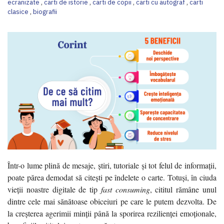
ecranizate
,
carti de istorie
,
carti de copii
,
carti cu autograf
,
carti
clasice
,
biografii
Într-o lume plină de mesaje, știri, tutoriale și tot felul de informații,
poate părea demodat să citești pe îndelete o carte. Totuși, în ciuda
vieții noastre digitale de tip
fast consuming
, cititul rămâne unul
dintre cele mai sănătoase obiceiuri pe care le putem dezvolta. De
la creșterea agerimii minții până la sporirea rezilienței emoționale,