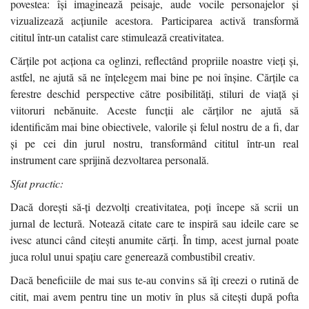
povestea: își imaginează peisaje, aude vocile personajelor și
vizualizează acțiunile acestora. Participarea activă transformă
cititul într-un catalist care stimulează creativitatea.
Cărțile pot acționa ca oglinzi, reflectând propriile noastre vieți și,
astfel, ne ajută să ne înțelegem mai bine pe noi înșine. Cărțile ca
ferestre deschid perspective către posibilități, stiluri de viață și
viitoruri nebănuite. Aceste funcții ale cărților ne ajută să
identificăm mai bine obiectivele, valorile și felul nostru de a fi, dar
și pe cei din jurul nostru, transformând cititul într-un real
instrument care sprijină dezvoltarea personală.
Sfat practic:
Dacă dorești să-ți dezvolți creativitatea, poți începe să scrii un
jurnal de lectură. Notează citate care te inspiră sau ideile care se
ivesc atunci când citești anumite cărți. În timp, acest jurnal poate
juca rolul unui spațiu care generează combustibil creativ.
Dacă beneficiile de mai sus te-au convins să îți creezi o rutină de
citit, mai avem pentru tine un motiv în plus să citești după pofta