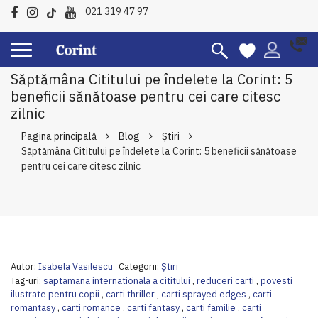
021 319 47 97
Săptămâna Cititului pe îndelete la Corint: 5
beneficii sănătoase pentru cei care citesc
zilnic
Pagina principală
Blog
Ştiri
Săptămâna Cititului pe îndelete la Corint: 5 beneficii sănătoase
pentru cei care citesc zilnic
Autor:
Isabela Vasilescu
Categorii:
Ştiri
Tag-uri:
saptamana internationala a cititului
,
reduceri carti
,
povesti
ilustrate pentru copii
,
carti thriller
,
carti sprayed edges
,
carti
romantasy
,
carti romance
,
carti fantasy
,
carti familie
,
carti