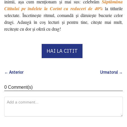
inimii, așa cum menționam și mai sus: celebrăm
Săptămâna
Cititului pe îndelete la Corint cu reduceri de 40%
la titlurile
selectate. Încetinește ritmul, comandă și dăruiește bucurie celor
dragi. Adaugă în coș lecturi și pentru tine, citește mai mult,
recitește cu dor și oferă cu drag!
HAI LA CITIT
← Anterior
Urmatorul →
0 Comment(s)