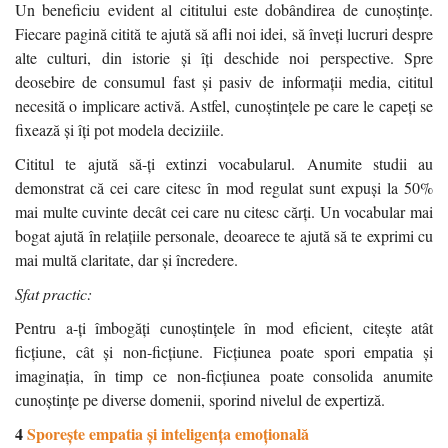
Un beneficiu evident al cititului este dobândirea de cunoștințe.
Fiecare pagină citită te ajută să afli noi idei, să înveți lucruri despre
alte culturi, din istorie și îți deschide noi perspective. Spre
deosebire de consumul fast și pasiv de informații media, cititul
necesită o implicare activă. Astfel, cunoștințele pe care le capeți se
fixează și îți pot modela deciziile.
Cititul te ajută să-ți extinzi vocabularul. Anumite studii au
demonstrat că cei care citesc în mod regulat sunt expuși la 50%
mai multe cuvinte decât cei care nu citesc cărți. Un vocabular mai
bogat ajută în relațiile personale, deoarece te ajută să te exprimi cu
mai multă claritate, dar și încredere.
Sfat practic:
Pentru a-ți îmbogăți cunoștințele în mod eficient, citește atât
ficțiune, cât și non-ficțiune. Ficțiunea poate spori empatia și
imaginația, în timp ce non-ficțiunea poate consolida anumite
cunoștințe pe diverse domenii, sporind nivelul de expertiză.
4
Sporește empatia și inteligența emoțională