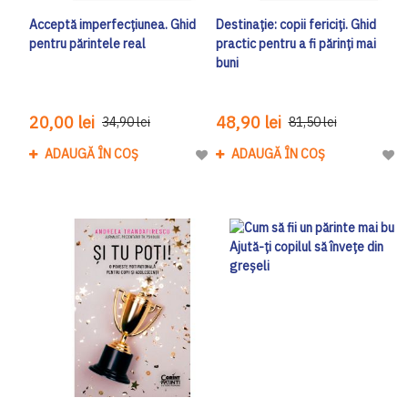
Acceptă imperfecțiunea. Ghid
Destinație: copii fericiți. Ghid
pentru părintele real
practic pentru a fi părinți mai
buni
20,00 lei
48,90 lei
34,90 lei
81,50 lei
ADAUGĂ ÎN COȘ
ADAUGĂ ÎN COȘ
Adaugă la Lista de Dorinte
Adau