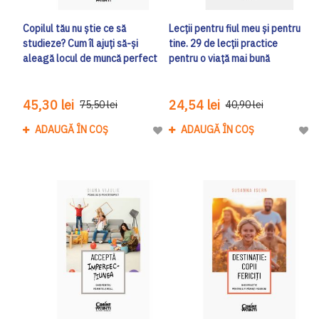
Copilul tău nu ştie ce să
Lecții pentru fiul meu și pentru
studieze? Cum îl ajuţi să-şi
tine. 29 de lecții practice
aleagă locul de muncă perfect
pentru o viață mai bună
45,30 lei
24,54 lei
75,50 lei
40,90 lei
ADAUGĂ ÎN COȘ
ADAUGĂ ÎN COȘ
Adaugă la Lista de Dorinte
Adau