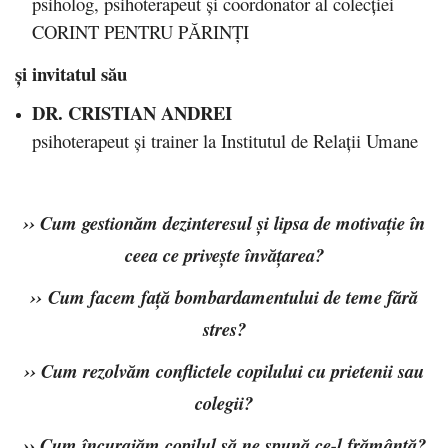
psiholog, psihoterapeut și coordonator al colecției
CORINT PENTRU PĂRINȚI
și invitatul său
DR. CRISTIAN ANDREI
psihoterapeut și trainer la Institutul de Relații Umane
›› Cum gestionăm dezinteresul și lipsa de motivație în
ceea ce privește învățarea?
››
Cum facem față bombardamentului de teme fără
stres?
›› Cum rezolvăm conflictele copilului cu prietenii sau
colegii?
›› Cum încurajăm copilul să ne spună ce-l frământă?