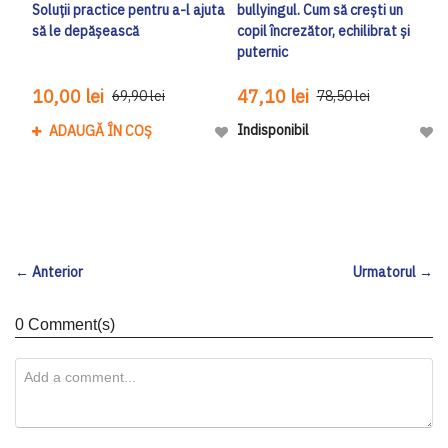
Soluții practice pentru a-l ajuta
bullyingul. Cum să crești un
să le depășească
copil încrezător, echilibrat și
puternic
10,00 lei
47,10 lei
69,90 lei
78,50 lei
Indisponibil
ADAUGĂ ÎN COȘ
Adaugă la Lista de Dorinte
Adau
← Anterior
Urmatorul →
0 Comment(s)