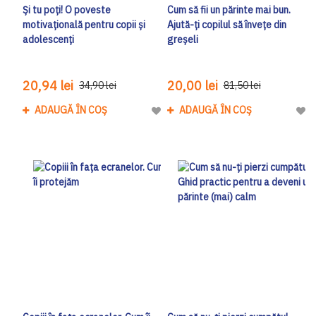
Și tu poți! O poveste
Cum să fii un părinte mai bun.
motivațională pentru copii și
Ajută-ți copilul să învețe din
adolescenți
greșeli
20,94 lei
20,00 lei
34,90 lei
81,50 lei
ADAUGĂ ÎN COȘ
ADAUGĂ ÎN COȘ
Adaugă la Lista de Dorinte
Adau