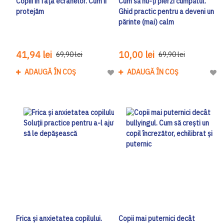
Copiii în fața ecranelor. Cum îi
Cum să nu-ți pierzi cumpătul.
protejăm
Ghid practic pentru a deveni un
părinte (mai) calm
41,94 lei
10,00 lei
69,90 lei
69,90 lei
ADAUGĂ ÎN COȘ
ADAUGĂ ÎN COȘ
Adaugă la Lista de Dorinte
Adau
Frica și anxietatea copilului.
Copii mai puternici decât