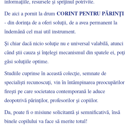
informațiile, resursele și sprijinul potrivite.
CORINT PENTRU PĂRINȚI
De aici a pornit la drum
- din dorința de a oferi soluții, de a avea permanent la
îndemână cel mai util instrument.
Și chiar dacă nicio soluție nu e universal valabilă, atunci
când știi cauza și înțelegi mecanismul din spatele ei, poți
găsi soluțiile optime.
Studiile cuprinse în această colecție, semnate de
specialiști recunoscuți, vin în întâmpinarea preocupărilor
firești pe care societatea contemporană le aduce
deopotrivă părinților, profesorilor și copiilor.
Da, poate fi o misiune solicitantă și semnificativă, însă
binele copilului va face să merite totul!