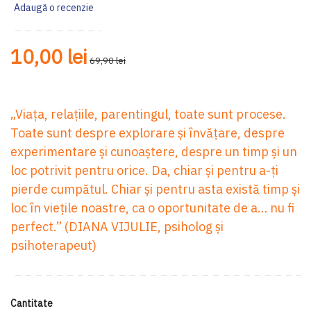
gallery
ga
Adaugă o recenzie
10,00 lei
69,90 lei
„Viața, re­lațiile, parentingul, toate sunt procese.
Toate sunt despre explorare și învățare, despre
experimentare și cunoaștere, despre un timp și un
loc potrivit pentru orice. Da, chiar și pentru a-ți
pierde cumpătul. Chiar și pentru asta există timp și
loc în viețile noastre, ca o oportunitate de a… nu fi
perfect.” (DIANA VIJULIE, psiholog și
psihoterapeut)
Cantitate