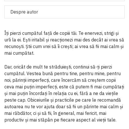
Despre autor
Îți pierzi cumpătul față de copiii tăi. Te enervezi, strigi și
urli la ei. Ești iritabil și reacționezi mai des decât ai vrea să
recunoști. Știi cum vrei să îi crești; ai vrea să fii mai calm și
mai cumpătat.
Dar, oricât de mult te străduiești, continui să-ți pierzi
cumpătul. Vestea bună pentru tine, pentru mine, pentru
noi, părinții imperfecți, care încercăm să creștem copii
ceva mai puțin imperfecți, este că putem fi mai cumpătați
și mai puțin încordați în relația cu ei, fără a ne da viețile
peste cap. Obiceiurile și practicile pe care le recomandă
autoarea nu te vor ajuta doar să fii un părinte mai calm și
mai răbdător, ci și să fii, în general, mai fericit, mai
productiv și mai stăpân pe fiecare aspect al vieții tale.