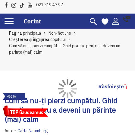
021 319 47 97
Pagina principală
Non-ficțiune
Creșterea și îngrijirea copilului
Cum să nu-ți pierzi cumpătul. Ghid practic pentru a deveni un
părinte (mai) calm
Skip
Sk
-86%
to
to
Cum să nu-ți pierzi cumpătul. Ghid
the
th
practic pentru a deveni un părinte
end
be
of
of
(mai) calm
the
th
images
im
Autor:
Carla Naumburg