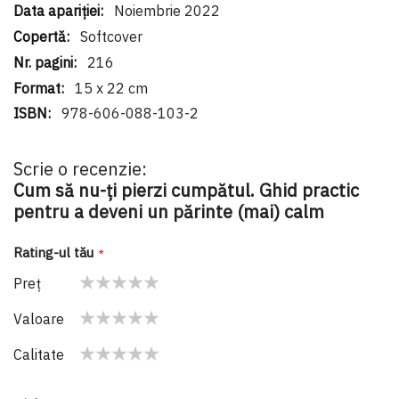
Noiembrie 2022
Softcover
216
15 x 22 cm
978-606-088-103-2
Scrie o recenzie:
Cum să nu-ți pierzi cumpătul. Ghid practic
pentru a deveni un părinte (mai) calm
Rating-ul tău
Preţ
1
2
3
4
5
Valoare
star
stars
stars
stars
stars
1
2
3
4
5
Calitate
star
stars
stars
stars
stars
1
2
3
4
5
star
stars
stars
stars
stars