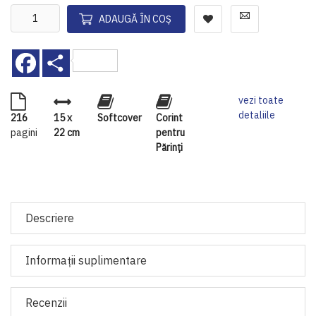
ADAUGĂ ÎN COȘ
Facebook
Share
vezi toate
detaliile
216
15 x
Softcover
Corint
pagini
22 cm
pentru
Părinți
Descriere
Informaţii suplimentare
Recenzii