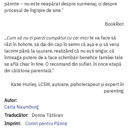
părinte – nu este neapărat despre surmenaj, ci despre
procesul de îngrijire de sine.”
BookRiot
„
Cum să nu-ți pierzi cumpătul cu cei mici
te va face să
râzi în hohote, să dai din cap în semn că așa e și să verși
lacrimi până la ușurare, realizând că nu ești singur, că
întreaga putere de a face schimbări benefice familiei tale
se află chiar în tine. O recomand din suflet, în orice etapă
din călătoria parentală.”
Katie Hurley, LCSW, autoare, psihoterapeut și expert în
parenting
Informaţii
suplimentare
Carla Naumburg
Dorina Tătăran
Corint pentru Părinți