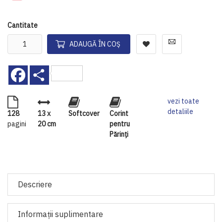
Cantitate
ADAUGĂ ÎN COȘ
Facebook
Share
vezi toate
detaliile
128
13 x
Softcover
Corint
pagini
20 cm
pentru
Părinți
Descriere
Informaţii suplimentare