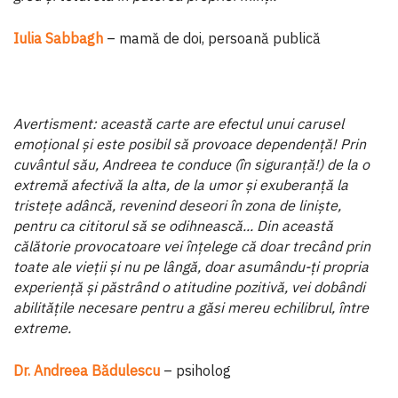
Iulia Sabbagh
– mamă de doi, persoană publică
Avertisment: această carte are efectul unui carusel
emoțional și este posibil să provoace dependență! Prin
cu­vântul său, Andreea te conduce (în siguranță!) de la o
ex­tremă afectivă la alta, de la umor și exuberanță la
tristețe adâncă, revenind deseori în zona de liniște,
pentru ca ci­titorul să se odihnească... Din această
călătorie provoca­toare vei înțelege că doar trecând prin
toate ale vieții și nu pe lângă, doar asumându-ți propria
experiență și păstrând o atitudine pozitivă, vei dobândi
abilitățile necesare pentru a găsi mereu echilibrul, între
extreme.
Dr. Andreea Bădulescu
– psiholog