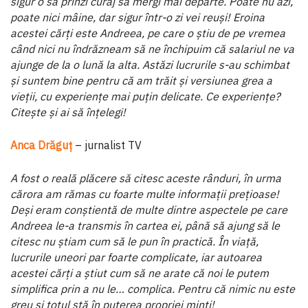
sigur o să prinzi curaj să mergi mai departe. Poate nu azi,
poate nici mâine, dar sigur într-o zi vei reuși! Eroina
acestei cărți este Andreea, pe care o știu
de pe vremea
când nici nu îndrăzneam să ne în­chipuim că salariul ne va
ajunge de la o lună la alta. Astăzi lucrurile s-au schimbat
și suntem bine pentru că am trăit și versiunea grea a
vieții, cu experiențe mai puțin delicate. Ce experiențe?
Citește și ai să înțelegi!
Anca Drăguț
– jurnalist TV
A fost o reală plăcere să citesc aceste rânduri, în urma
cărora am rămas cu foarte multe informații prețioase!
Deși eram conștientă de multe dintre aspectele pe care
Andreea le-a transmis în cartea ei, până să ajung să le
citesc nu știam cum să le pun în practică. În viață,
lucrurile uneori par foarte complicate, iar autoarea
acestei cărți a știut cum să ne arate că noi le putem
simplifica prin a nu le… complica. Pentru că nimic nu este
greu și totul stă în puterea propriei minți!