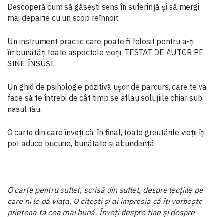
Descoperă cum să găsești sens în suferință și să mergi
mai departe cu un scop reînnoit.
Un instrument practic care poate fi folosit pentru a-ți
îmbunătăți toate aspectele vieții. TESTAT DE AUTOR PE
SINE ÎNSUȘI.
Un ghid de psihologie pozitivă ușor de parcurs, care te va
face să te întrebi de cât timp se aflau soluțiile chiar sub
nasul tău.
O carte din care înveți că, în final, toate greutățile vieții îți
pot aduce bucurie, bunătate și abundență.
O carte pentru suflet, scrisă din suflet, despre lecțiile pe
care ni le dă viața. O citești și ai impresia că îți vorbește
prietena ta cea mai bună. Înveți despre tine și despre