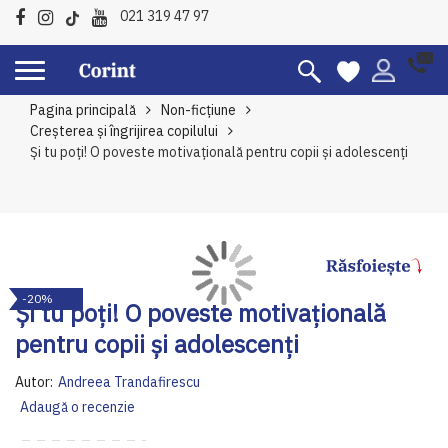
021 319 47 97
Pagina principală
Non-ficțiune
Creșterea și îngrijirea copilului
Și tu poți! O poveste motivațională pentru copii și adolescenți
Skip
Sk
-20%
to
to
Și tu poți! O poveste motivațională
the
th
pentru copii și adolescenți
end
be
of
of
Autor:
Andreea Trandafirescu
the
th
Adaugă o recenzie
images
im
gallery
ga