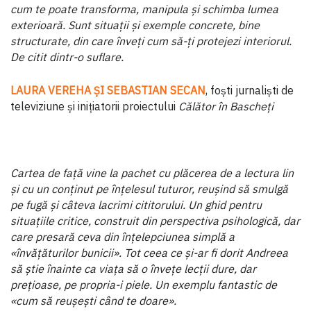
cum te poate transforma, manipula și schimba lumea
exterioară. Sunt situații și exemple concrete, bine
structurate, din care înveți cum să-ți protejezi interiorul.
De citit dintr-o suflare.
LAURA VEREHA ȘI SEBASTIAN SECAN
, foști jurnaliști de
televiziune și inițiatorii proiectului
Călător în Bascheți
Cartea de față vine la pachet cu plăcerea de a lectura lin
și cu un conținut pe înțelesul tuturor, reușind să smulgă
pe fugă și câteva lacrimi cititorului. Un ghid pentru
situațiile critice, construit din perspectiva psihologică, dar
care pre­sară ceva din înțelepciunea simplă a
«învățăturilor bunicii». Tot ceea ce și-ar fi dorit Andreea
să știe înainte ca viața să o învețe lecții dure, dar
prețioase, pe propria-i piele. Un exem­plu fantastic de
«cum să reușești când te doare».