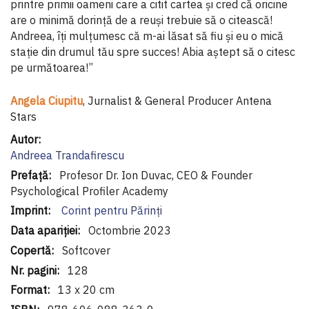
printre primii oameni care a citit cartea și cred că oricine
are o minimă dorință de a reuși trebuie să o citească!
Andreea, îți mulțumesc că m-ai lăsat să fiu și eu o mică
stație din drumul tău spre succes! Abia aștept să o citesc
pe următoarea!”
Angela Ciupitu
, Jurnalist & General Producer Antena
Stars
Informaţii
suplimentare
Andreea Trandafirescu
Profesor Dr. Ion Duvac, CEO & Founder
Psychological Profiler Academy
Corint pentru Părinți
Octombrie 2023
Softcover
128
13 x 20 cm