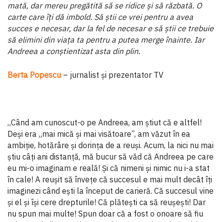
mată, dar mereu pregătită să se ridice și să răzbată. O
carte care îți dă imbold. Să știi ce vrei pentru a avea
succes e ne­cesar, dar la fel de necesar e să știi ce trebuie
să elimini din viața ta pentru a putea merge înainte. Iar
Andreea a conști­entizat asta din plin.
Berta Popescu
– jurnalist și prezentator TV
„Când am cunoscut-o pe Andreea, am știut că e altfel!
Deși era „mai mică și mai visătoare”, am văzut în ea
ambiție, hotărâre și dorința de a reuși. Acum, la nici nu mai
știu câți ani distanță, mă bucur să văd că Andreea pe care
eu mi-o imaginam e reală! Și că nimeni și nimic nu i-a stat
în cale! A reușit să învețe că succesul e mai mult decât îți
imaginezi când ești la început de carieră. Că succesul vine
și el și își cere drepturile! Că plătești ca să reușești! Dar
nu spun mai multe! Spun doar că a fost o onoare să fiu