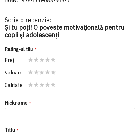
978-606-088-363-0
Scrie o recenzie:
Și tu poți! O poveste motivațională pentru
copii și adolescenți
Rating-ul tău
Preţ
1
2
3
4
5
Valoare
star
stars
stars
stars
stars
1
2
3
4
5
Calitate
star
stars
stars
stars
stars
1
2
3
4
5
star
stars
stars
stars
stars
Nickname
Titlu