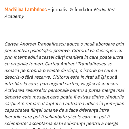
Mădălina Lambrinoc
– jurnalist & fondator
Media Kids
Academy
Cartea Andreei Trandafirescu aduce o nouă abordare prin
perspectiva psihologiei pozitive. Cititorul va descoperi cu
prin intermediul acestei cărți maniera în care poate lucra
cu propriile temeri. Cartea Andreei Trandafirescu se
axează pe propria poveste de viață, o istorie pe care a
descris-o fără rezerve. Cititorul este invitat să își pună
întrebări la care, parcurgând cartea, va găsi răspunsuri.
Activarea resurse­lor personale pentru a putea merge mai
departe este mesa­jul care poate fi extras dintre rândurile
cărții. Am remarcat faptul că autoarea aduce în prim-plan
capacitatea ființei umane de a face diferența între
lucrurile care pot fi schim­bate și cele care
nu
pot fi
schimbate: acceptarea este sub­stanța pentru a merge