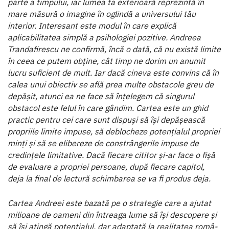
parte a tim­pului, iar lumea ta exterioară reprezintă în
mare măsură o imagine în oglindă a universului tău
interior. Interesant este modul în care explică
aplicabilitatea simplă a psihologiei pozitive. Andreea
Trandafirescu ne confirmă, încă o dată, că nu există limite
în ceea ce putem obține, cât timp ne dorim un anumit
lucru suficient de mult. Iar dacă cineva este con­vins că în
calea unui obiectiv se află prea multe obstacole greu de
depășit, atunci ea ne face să înțelegem că singurul
obstacol este felul în care gândim. Cartea este un ghid
prac­tic pentru cei care sunt dispuși să își depășească
propriile li­mite impuse, să deblocheze potențialul propriei
minți și să se elibereze de constrângerile impuse de
credințele limita­tive. Dacă fiecare cititor și-ar face o fișă
de evaluare a pro­priei persoane, după fiecare capitol,
deja la final de lectură schimbarea se va fi produs deja.
Cartea Andreei este bazată pe o strategie care a ajutat
milioane de oameni din întreaga lume să își descopere și
să își atingă potențialul, dar adaptată la realitatea româ­