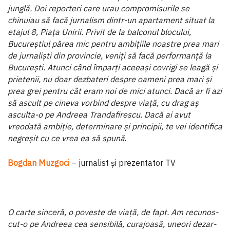
jun­glă. Doi reporteri care urau compromisurile se
chinuiau să facă jurnalism dintr-un apartament situat la
etajul 8, Piața Unirii. Privit de la balconul blocului,
Bucureștiul părea mic pentru ambițiile noastre prea mari
de jurnaliști din provin­cie, veniți să facă performanță la
București. Atunci când îm­parți aceeași covrigi se leagă și
prietenii, nu doar dezbateri despre oameni prea mari și
prea grei pentru cât eram noi de mici atunci. Dacă ar fi azi
să ascult pe cineva vorbind des­pre viață, cu drag aș
asculta-o pe Andreea Trandafirescu. Dacă ai avut
vreodată ambiție, determinare și principii, te vei identifica
negreșit cu ce vrea ea să spună
.
Bogdan Muzgoci
– jurnalist și prezentator TV
O carte sinceră, o poveste de viață, de fapt. Am recunos­
cut-o pe Andreea cea sensibilă, curajoasă, uneori dezar­