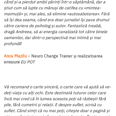
când și-a pierdut ambii părinți într-o săptămână, dar a
știut cum să lupte cu mă­nuși de catifea cu «mintea-
maimuță» și, mai ales, să eli­mine «autosabotarea». Fără
să își dea seama, când era doar jurnalist își pava drumul
către cariera de psiholog și autor. Fantastică treabă,
dragă Andreea, să ai energia canalizată tot către binele
oamenilor, dar dintr-o perspectivă mai in­timă și mai
profundă
!
Anca Mazilu
– Neuro Change Trainer și realizatoarea
emisiunii
EU POT
Vă recomand o carte sinceră, o carte care vă ajută să ve­
deți viața cu alți ochi. Este destinată tuturor celor care
încă mai cred că în lumea aceasta poți să răzbești fără
pile, fără cumetrii și relații. E despre suflet, scrisă cu
suflet. Când simți că nu mai poți, citește doar o pagină și