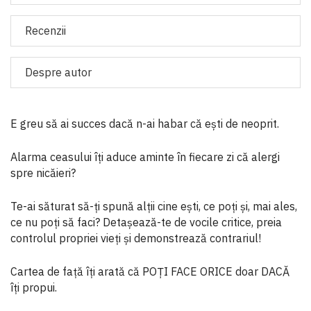
Recenzii
Despre autor
E greu să ai succes dacă n-ai habar că ești de neoprit.
Alarma ceasului îți aduce aminte în fiecare zi că alergi
spre nicăieri?
Te-ai săturat să-ți spună alții cine ești, ce poți și, mai ales,
ce nu poți să faci? Detașează-te de vocile critice, preia
controlul propriei vieți și demonstrează contrariul!
Cartea de față îți arată că POȚI FACE ORICE doar DACĂ
îți propui.