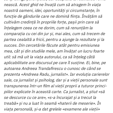
nească. Acest ghid ne învață cum să atragem în viața
noas­tră oameni, idei, oportunități și circumstanțe, în
funcție de gândurile care ne domină ființa. Învățăm să
cultivăm cre­dință în propriile forțe, pașii prin care să
înțelegem ceea ce ne dorim, cum să renunțăm la
comparația cu cei din jur și, mai ales, cum să trecem de
partea cealaltă a fricii, pentru a ajunge la rezultate și la
succes. Din cercetările făcute atât pentru emisiunea
mea, cât și din studiile mele, am învățat un lucru foarte
util: să mă uit la viața autorului, ca să în­țeleg câtă
aplicabilitate are discursul pe care îl susține. Ei, bine, pe
autoarea Andreea Trandafirescu o cunosc de când se
prezenta «Andreea Radu, jurnalist». Iar evoluția cariere­lor
sale, ca jurnalist și psiholog, dar și a vieții personale sunt
transpunerea într-un film al vieții proprii a tuturor princi­
piilor explicate în această carte. Ca jurnalist, a știut «să
se descurce cu ce are», «s-a încurajat și a trecut la
treabă» și nu a luat în seamă «haterii de meserie». În
viața personală, și-a dat grelele «examene ale vieții»