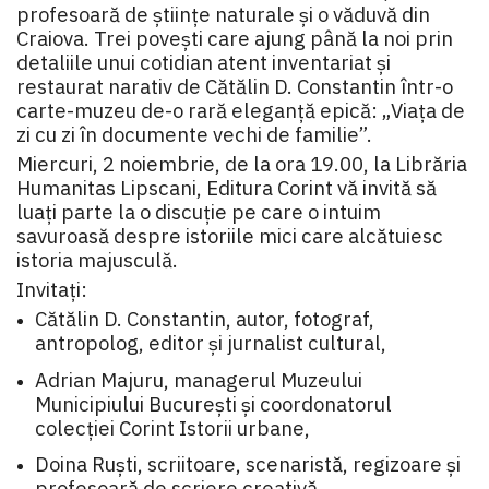
profesoară de științe naturale și o văduvă din
Craiova. Trei povești care ajung până la noi prin
detaliile unui cotidian atent inventariat și
restaurat narativ de Cătălin D. Constantin într-o
carte-muzeu de-o rară eleganță epică: „Viața de
zi cu zi în documente vechi de familie”.
Miercuri, 2 noiembrie, de la ora 19.00, la Librăria
Humanitas Lipscani, Editura Corint vă invită să
luați parte la o discuție pe care o intuim
savuroasă despre istoriile mici care alcătuiesc
istoria majusculă.
Invitați:
Cătălin D. Constantin, autor, fotograf,
antropolog, editor și jurnalist cultural,
Adrian Majuru, managerul Muzeului
Municipiului București și coordonatorul
colecției Corint Istorii urbane,
Doina Ruști, scriitoare, scenaristă, regizoare și
profesoară de scriere creativă,