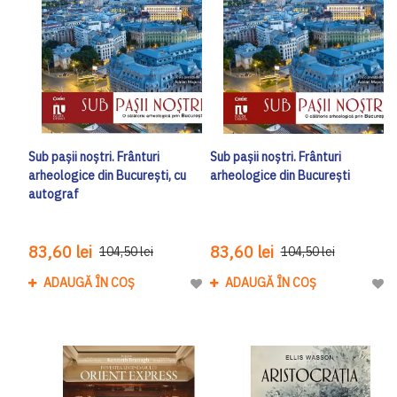
Sub pașii noștri. Frânturi
Sub pașii noștri. Frânturi
arheologice din București, cu
arheologice din București
autograf
83,60 lei
83,60 lei
104,50 lei
104,50 lei
ADAUGĂ ÎN COȘ
ADAUGĂ ÎN COȘ
Adaugă la Lista de Dorinte
Adau