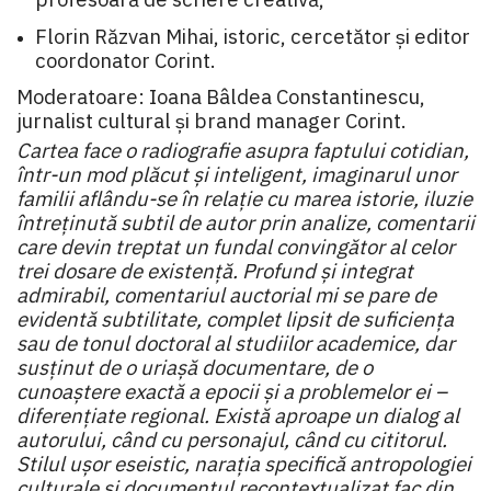
Florin Răzvan Mihai, istoric, cercetător și editor
coordonator Corint.
Moderatoare: Ioana Bâldea Constantinescu,
jurnalist cultural și brand manager Corint.
Cartea face o radiografie asupra faptului cotidian,
într-un mod plăcut și inteligent, imaginarul unor
familii aflându-se în relație cu marea istorie, iluzie
întreținută subtil de autor prin analize, comentarii
care devin treptat un fundal convingător al celor
trei dosare de existență. Profund și integrat
admirabil, comentariul auctorial mi se pare de
evidentă subtilitate, complet lipsit de suficiența
sau de tonul doctoral al studiilor academice, dar
susținut de o uriașă documentare, de o
cunoaștere exactă a epocii și a problemelor ei –
diferențiate regional. Există aproape un dialog al
autorului, când cu personajul, când cu cititorul.
Stilul ușor eseistic, narația specifică antropologiei
culturale și documentul recontextualizat fac din