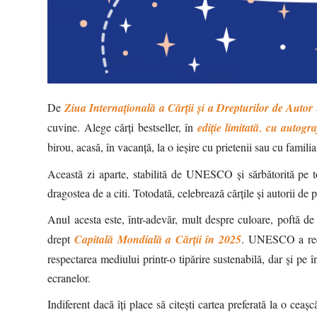
De
Ziua Internațională a Cărții și a Drepturilor de Autor
cuvine. Alege cărți bestseller, în
ediție limitată
,
cu autogra
birou, acasă, în vacanță, la o ieșire cu prietenii sau cu famili
Această zi aparte, stabilită de UNESCO și sărbătorită pe to
dragostea de a citi. Totodată, celebrează cărțile și autorii d
Anul acesta este, într-adevăr, mult despre culoare, poftă 
drept
Capitală Mondială a Cărții
în 2025
. UNESCO a recun
respectarea mediului printr-o tipărire sustenabilă, dar și pe î
ecranelor.
Indiferent dacă îți place să citești cartea preferată la o cea