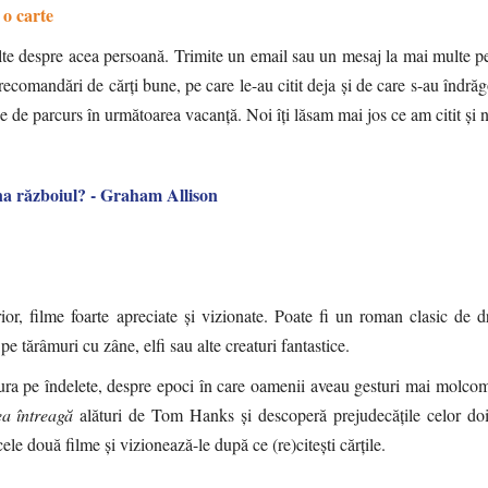
 o carte
ulte despre acea persoană. Trimite un email sau un mesaj la mai multe p
a recomandări de cărți bune, pe care le-au citit deja și de care s-au îndrăgo
e de parcurs în următoarea vacanță. Noi îți lăsam mai jos ce am citit și n
ina războiul? - Graham Allison
or, filme foarte apreciate și vizionate. Poate fi un roman clasic de d
 tărâmuri cu zâne, elfi sau alte creaturi fantastice.
ura pe îndelete, despre epoci în care oamenii aveau gesturi mai molco
ea întreagă
alături de Tom Hanks și descoperă prejudecățile celor doi
ele două filme și vizionează-le după ce (re)citești cărțile.