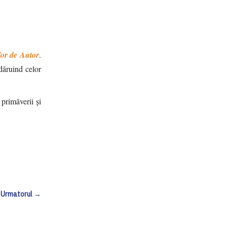
lor de Autor
.
 dăruind celor
 primăverii și
Urmatorul →