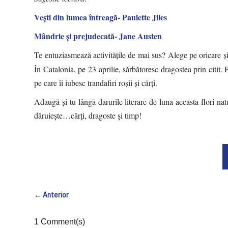
Vești din lumea întreagă- Paulette Jiles
Mândrie și prejudecată- Jane Austen
Te entuziasmează activitățile de mai sus? Alege pe oricare 
În Catalonia, pe 23 aprilie, sărbătoresc dragostea prin citit. 
pe care îi iubesc trandafiri roșii și cărți.
Adaugă și tu lângă darurile literare de luna aceasta flori nat
dăruiește…cărți, dragoste și timp!
← Anterior
1 Comment(s)