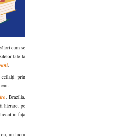
rbători cum se
ilelor tale la
 buni
.
eilalți, prin
meni.
iro
, Brazilia,
 literare, pe
trecut în fața
trou, un lucru