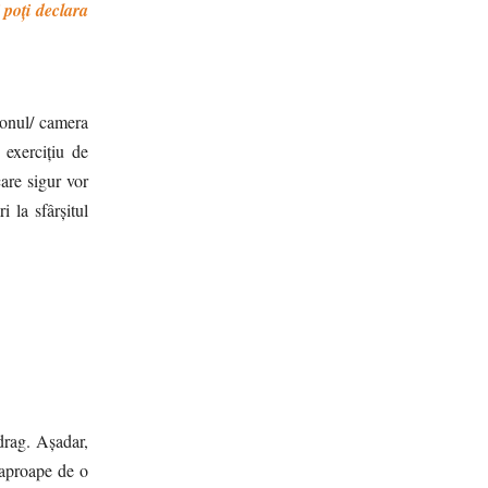
i poți declara
alonul/ camera
 exercițiu de
care sigur vor
 la sfârșitul
drag. Așadar,
, aproape de o