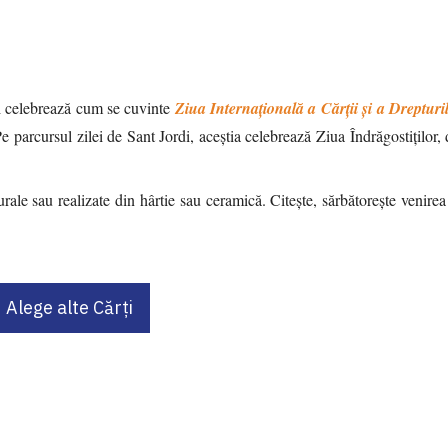
și celebrează cum se cuvinte
Ziua Internațională a Cărții și a Drepturi
Pe parcursul zilei de Sant Jordi, aceștia celebrează Ziua Îndrăgostiților,
urale sau realizate din hârtie sau ceramică. Citește, sărbătorește venirea
Alege alte Cărți