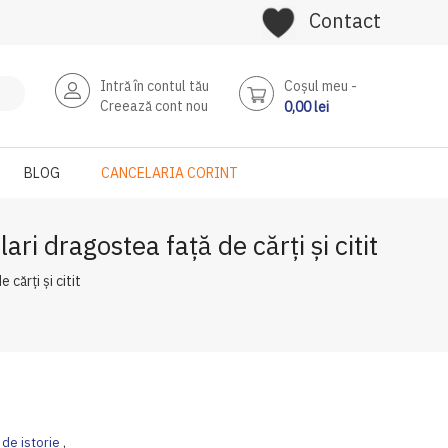
Contact
Intră în contul tău
Coşul meu
Creează cont nou
0,00 lei
BLOG
CANCELARIA CORINT
lari dragostea față de cărți și citit
 cărți și citit
i de istorie
,