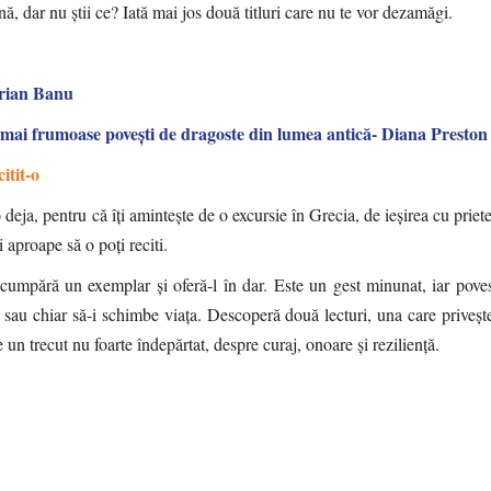
bună, dar nu știi ce? Iată mai jos două titluri care nu te vor dezamăgi.
orian Banu
 frumoase poveşti de dragoste din lumea antică- Diana Preston
itit-o
-o deja, pentru că îți amintește de o excursie în Grecia, de ieșirea cu priet
ii aproape să o poți reciti.
 cumpără un exemplar și oferă-l în dar. Este un gest minunat, iar poves
 sau chiar să-i schimbe viața. Descoperă două lecturi, una care privește
 un trecut nu foarte îndepărtat, despre curaj, onoare și reziliență.