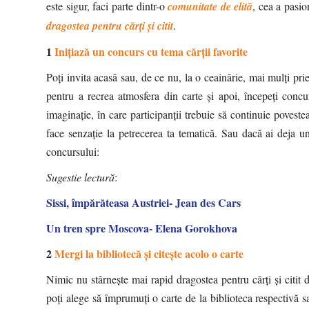
este sigur, faci parte dintr-o
comunitate de elită
, cea a pasio
dragostea pentru cărți și citit
.
1
Inițiază un concurs cu tema cărții favorite
Poți invita acasă sau, de ce nu, la o ceainărie, mai mulți pr
pentru a recrea atmosfera din carte și apoi, începeți concur
imaginație, în care participanții trebuie să continuie poveste
face senzație la petrecerea ta tematică. Sau dacă ai deja un 
concursului:
Sugestie lectură
:
Sissi, împărăteasa Austriei- Jean des Cars
Un tren spre Moscova- Elena Gorokhova
2
Mergi la bibliotecă și citește acolo o carte
Nimic nu stârnește mai rapid dragostea pentru cărți și citit
poți alege să împrumuți o carte de la biblioteca respectivă s