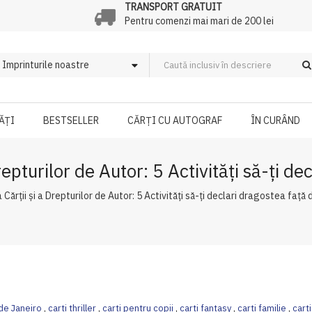
TRANSPORT GRATUIT
Pentru comenzi mai mari de 200 lei
ĂȚI
BESTSELLER
CĂRȚI CU AUTOGRAF
ÎN CURÂND
epturilor de Autor: 5 Activități să-ți dec
Cărții și a Drepturilor de Autor: 5 Activități să-ți declari dragostea față de
 de Janeiro
,
carti thriller
,
carti pentru copii
,
carti fantasy
,
carti familie
,
cart