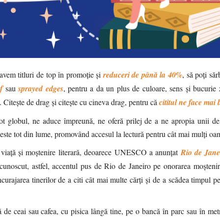
avem titluri de top în promoție și
reduceri de până la 40%
, să poți să
f
sau
sprayed edges
, pentru a da un plus de culoare, sens și bucurie z
a.
Citește de drag și citește cu cineva drag, pentru că
cititul ne face mai
t globul, ne aduce împreună, ne oferă prilej de a ne apropia unii de c
e peste tot din lume, promovând accesul la lectură pentru cât mai mulți oa
de viață și moștenire literară, deoarece UNESCO a anunțat
Rio de Jane
oscut, astfel, accentul pus de Rio de Janeiro pe onorarea moștenirii
ncurajarea tinerilor de a citi cât mai multe cărți și de a scădea timpul pe
șcă de ceai sau cafea, cu pisica lângă tine, pe o bancă în parc sau în me