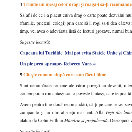
4
Trimite un mesaj celor dragi și roagă-i să-ți recomande
Să afli de ce i-a plăcut cuiva drag o carte poate dezvălui m
(familie, prieteni, colegi) prin care să îi rogi să-ți dea câtev
timp, vei avea o adevărată listă de lecturi grozave, numai bun
Sugestie lectură
:
Capcana lui Tucidide. Mai pot evita Statele Unite și Ch
Un pic prea aproape- Rebecca Yarros
5
Citește romane după care s-au făcut filme
Sunt nenumărate romane ale căror povești au devenit, ulteri
contemporan romantasy sau o poveste fantasy, care te poartă pe
Avem pentru tine două recomandări, cărți pe care le vei sav
cumpănite și un ritm al vieții mai lent. Află
Vești din lum
alături de Colin Firth în
Mândrie și prejudecată
. Descoperă c
Sugestie lectură
: