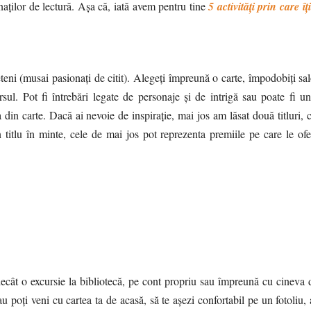
naților de lectură. Așa că, iată avem pentru tine
5 activități prin care îț
ieteni (musai pasionați de citit). Alegeți împreună o carte, împodobiți s
sul. Pot fi întrebări legate de personaje și de intrigă sau poate fi un
a din carte. Dacă ai nevoie de inspirație, mai jos am lăsat două titluri, 
titlu în minte, cele de mai jos pot reprezenta premiile pe care le oferi
 decât o excursie la bibliotecă, pe cont propriu sau împreună cu cineva 
au poți veni cu cartea ta de acasă, să te așezi confortabil pe un fotoliu