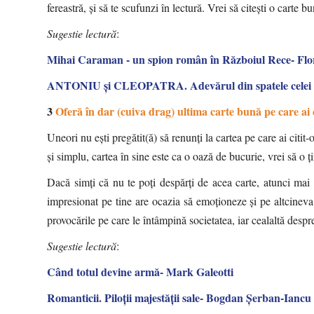
fereastră, și să te scufunzi în lectură. Vrei să citești o carte 
Sugestie lectură
:
Mihai Caraman - un spion român în Războiul Rece- Fl
ANTONIU și CLEOPATRA. Adevărul din spatele celei mai
3
Oferă în dar (cuiva drag) ultima carte bună pe care ai c
Uneori nu ești pregătit(ă) să renunți la cartea pe care ai citit
și simplu, cartea în sine este ca o oază de bucurie, vrei să o ț
Dacă simți că nu te poți despărți de acea carte, atunci mai
impresionat pe tine are ocazia să emoționeze și pe altcineva
provocările pe care le întâmpină societatea, iar cealaltă despre
Sugestie lectură
:
Când totul devine armă- Mark Galeotti
Romanticii. Piloţii majestăţii sale- Bogdan Șerban-Iancu