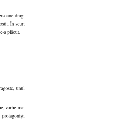
ersoane dragi
stit. În scurt
e-a plăcut.
ragoste, unul
me, vorbe mai
 protagoniști