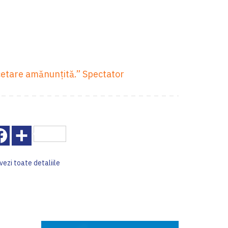
rcetare amănunţită.” Spectator
Facebook
Share
vezi toate detaliile