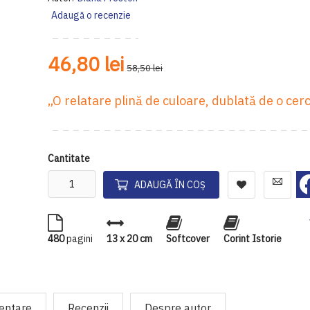
Adaugă o recenzie
46,80 lei
58,50 lei
„O relatare plină de culoare, dublată de o ce
Cantitate
ADAUGĂ ÎN COȘ
480
pagini
13 x 20 cm
Softcover
Corint Istorie
mentare
Recenzii
Despre autor