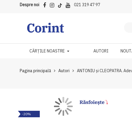
Despre noi
021 319 47 97
CĂRȚILE NOASTRE
AUTORI
NOUT
Pagina principală
Autori
ANTONIU și CLEOPATRA. Adevăr
Skip
Skip
-20%
to
to
the
the
end
beginning