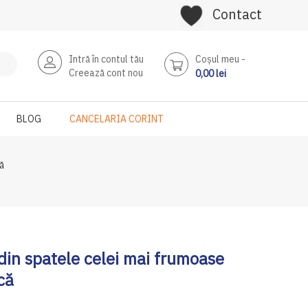
Contact
Intră în contul tău
Coşul meu
Creează cont nou
0,00 lei
BLOG
CANCELARIA CORINT
ă
in spatele celei mai frumoase
că