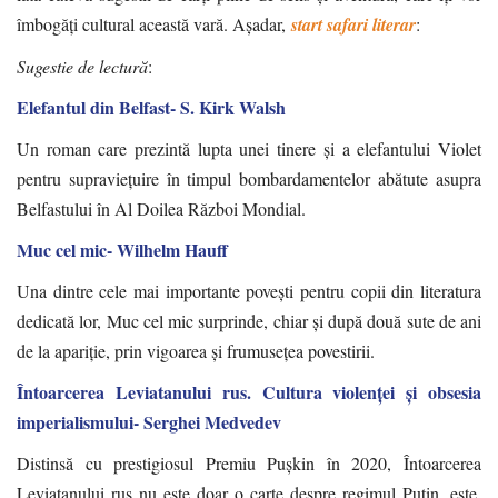
îmbogăți cultural această vară. Așadar,
start safari literar
:
Sugestie de lectură
:
Elefantul din Belfast- S. Kirk Walsh
Un roman care prezintă lupta unei tinere și a elefantului Violet
pentru supraviețuire în timpul bombardamentelor abătute asupra
Belfastului în Al Doilea Război Mondial.
Muc cel mic- Wilhelm Hauff
Una dintre cele mai importante povești pentru copii din literatura
dedicată lor, Muc cel mic surprinde, chiar și după două sute de ani
de la apariție, prin vigoarea și frumusețea povestirii.
Întoarcerea Leviatanului rus. Cultura violenței și obsesia
imperialismului- Serghei Medvedev
Distinsă cu prestigiosul Premiu Pușkin în 2020, Întoarcerea
Leviatanului rus nu este doar o carte despre regimul Putin, este,