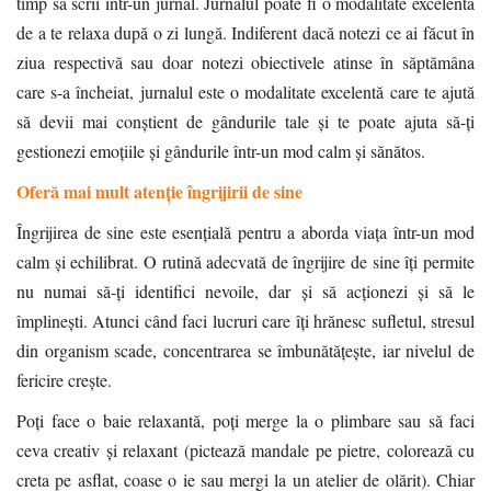
timp să scrii într-un jurnal. Jurnalul poate fi o modalitate excelentă
de a te relaxa după o zi lungă. Indiferent dacă notezi ce ai făcut în
ziua respectivă sau doar notezi obiectivele atinse în săptămâna
care s-a încheiat, jurnalul este o modalitate excelentă care te ajută
să devii mai conștient de gândurile tale și te poate ajuta să-ți
gestionezi emoțiile și gândurile într-un mod calm și sănătos.
Oferă mai mult atenție îngrijirii de sine
Îngrijirea de sine este esențială pentru a aborda viața într-un mod
calm și echilibrat. O rutină adecvată de îngrijire de sine îți permite
nu numai să-ți identifici nevoile, dar și să acționezi și să le
împlinești. Atunci când faci lucruri care îți hrănesc sufletul, stresul
din organism scade, concentrarea se îmbunătățește, iar nivelul de
fericire crește.
Poți face o baie relaxantă, poți merge la o plimbare sau să faci
ceva creativ și relaxant (pictează mandale pe pietre, colorează cu
creta pe asflat, coase o ie sau mergi la un atelier de olărit). Chiar