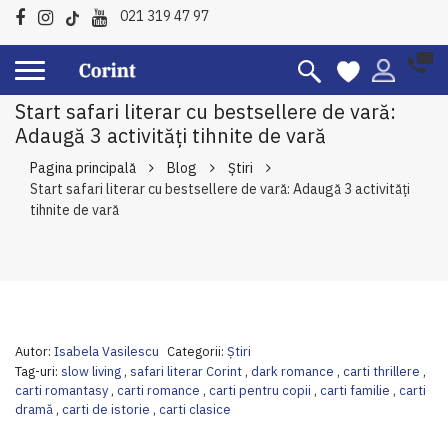
021 319 47 97
Start safari literar cu bestsellere de vară:
Adaugă 3 activități tihnite de vară
Pagina principală
Blog
Ştiri
Start safari literar cu bestsellere de vară: Adaugă 3 activități
tihnite de vară
Autor:
Isabela Vasilescu
Categorii:
Ştiri
Tag-uri:
slow living
,
safari literar Corint
,
dark romance
,
carti thrillere
,
carti romantasy
,
carti romance
,
carti pentru copii
,
carti familie
,
carti
dramă
,
carti de istorie
,
carti clasice