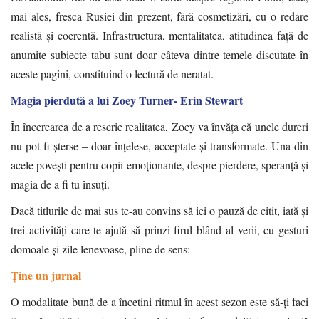
mai ales, fresca Rusiei din prezent, fără cosmetizări, cu o redare
realistă și coerentă. Infrastructura, mentalitatea, atitudinea față de
anumite subiecte tabu sunt doar câteva dintre temele discutate în
aceste pagini, constituind o lectură de neratat.
Magia pierdută a lui Zoey Turner- Erin Stewart
În încercarea de a rescrie realitatea, Zoey va învăța că unele dureri
nu pot fi șterse – doar înțelese, acceptate și transformate. Una din
acele povești pentru copii emoționante, despre pierdere, speranță și
magia de a fi tu însuți.
Dacă titlurile de mai sus te-au convins să iei o pauză de citit, iată și
trei activități care te ajută să prinzi firul blând al verii, cu gesturi
domoale și zile lenevoase, pline de sens:
Ține un jurnal
O modalitate bună de a încetini ritmul în acest sezon este să-ți faci