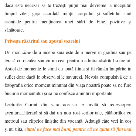
dacă este necesar să te trezești puțin mai devreme la începutul
timpul zilei, grija acordată minții, corpului și sufletului sunt
esențiale pentru menținerea unei stări de bine, pozitive și
sănătoase.
Privește răsăritul sau apusul soarelui
Un mod
slow
de a începe ziua este de a merge în grădină sau pe
terasă cu o cafea sau cu un ceai pentru a admira răsăritul soarelui.
Astfel de momente le simți cu toată ființa și îți rămân întipărite în
suflet doar dacă le observi și le savurezi. Nevoia compulsivă de a
fotografia orice moment minunat din viața noastră poate să ne fure
bucuria momentului și să ne confisce amintiri importante.
Lecturile Corint din vara aceasta te invită să redescoperi
aventura...literară și să dai un nou rost serilor tale, călătoriilor cu
metroul sau clipelor liniștite din vacanță. Adaugă câte vrei în coș
și nu uita,
cititul ne face mai buni, pentru că ne ajută să fim mai