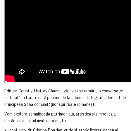
Editura Corint și History Channel vă invită să urmăriți o conversație
culturală extraordinară pornind de la albumul fotografic dedicat de
Principesa Sofia comunităților spirituale românești.
Vom explora semnificația patrimonială, artistică și simbolică a
lucrării cu ajutorul invitaților noștri:
conf. univ. dr. Cristina Bogdan, critic și istoric literar, decan al