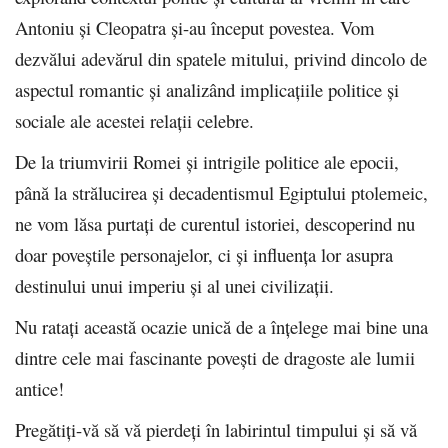
Antoniu și Cleopatra și-au început povestea. Vom
dezvălui adevărul din spatele mitului, privind dincolo de
aspectul romantic și analizând implicațiile politice și
sociale ale acestei relații celebre.
De la triumvirii Romei și intrigile politice ale epocii,
până la strălucirea și decadentismul Egiptului ptolemeic,
ne vom lăsa purtați de curentul istoriei, descoperind nu
doar poveștile personajelor, ci și influența lor asupra
destinului unui imperiu și al unei civilizații.
Nu ratați această ocazie unică de a înțelege mai bine una
dintre cele mai fascinante povești de dragoste ale lumii
antice!
Pregătiți-vă să vă pierdeți în labirintul timpului și să vă