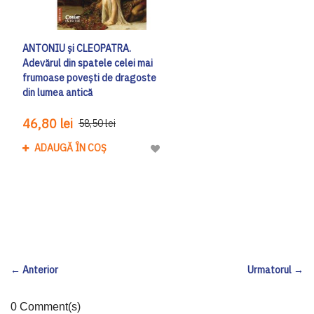
ANTONIU și CLEOPATRA.
Adevărul din spatele celei mai
frumoase poveşti de dragoste
din lumea antică
46,80 lei
58,50 lei
ADAUGĂ ÎN COȘ
Adaugă la Lista de Dorinte
← Anterior
Urmatorul →
0 Comment(s)