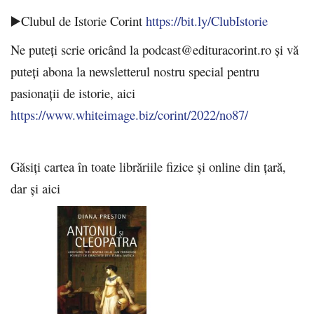
▶️Clubul de Istorie Corint
https://bit.ly/ClubIstorie
Ne puteți scrie oricând la podcast@edituracorint.ro și vă
puteți abona la newsletterul nostru special pentru
pasionații de istorie, aici
https://www.whiteimage.biz/corint/2022/no87/
Găsiți cartea în toate librăriile fizice și online din țară,
dar și aici