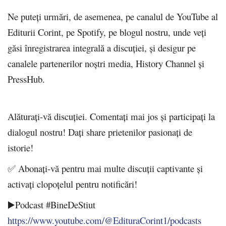
Ne puteți urmări, de asemenea, pe canalul de YouTube al
Editurii Corint, pe Spotify, pe blogul nostru, unde veți
găsi înregistrarea integrală a discuției, și desigur pe
canalele partenerilor noștri media, History Channel și
PressHub.
Alăturați-vă discuției. Comentați mai jos și participați la
dialogul nostru! Dați share prietenilor pasionați de
istorie!
✅ Abonați-vă pentru mai multe discuții captivante și
activați clopoțelul pentru notificări!
▶️Podcast #BineDeStiut
https://www.youtube.com/@EdituraCorint1/podcasts