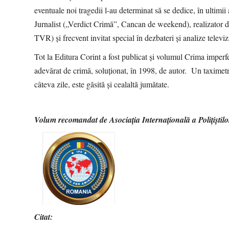
eventuale noi tragedii l-au determinat să se dedice, în ultimi
Jurnalist („Verdict Crimă”, Cancan de weekend), realizator 
TVR) și frecvent invitat special în dezbateri și analize televi
Tot la Editura Corint a fost publicat și volumul Crima imper
adevărat de crimă, soluționat, în 1998, de autor. Un taximet
câteva zile, este găsită și cealaltă jumătate.
Volum recomandat de Asociația Internațională a Polițiștilo
Citat: