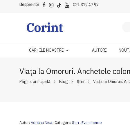
Despre noi
021 319 47 97
CĂRȚILE NOASTRE
AUTORI
NOUT
Viaţa la Omoruri. Anchetele colo
Pagina principală
Blog
Ştiri
Viaţa la Omoruri. An
Autor:
Adriana Nica
Categorii:
Ştiri
,
Evenimente