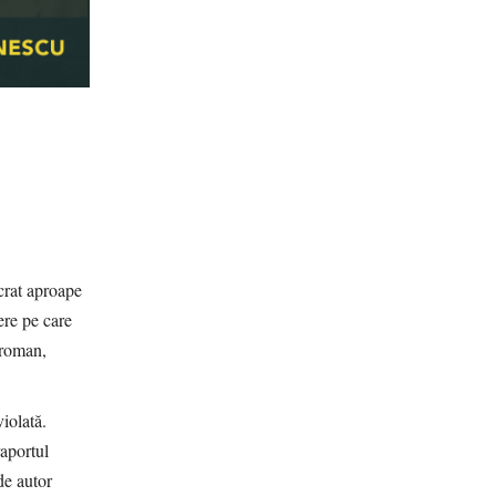
ucrat aproape
ere pe care
 roman,
iolată.
raportul
de autor