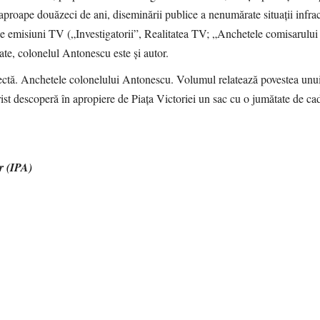
i aproape douăzeci de ani, diseminării publice a nenumărate situații infrac
de emisiuni TV („Investigatorii”, Realitatea TV; „Anchetele comisarulu
zate, colonelul Antonescu este și autor.
fectă. Anchetele colonelului Antonescu. Volumul relatează povestea unu
rist descoperă în apropiere de Piața Victoriei un sac cu o jumătate de c
r (IPA)