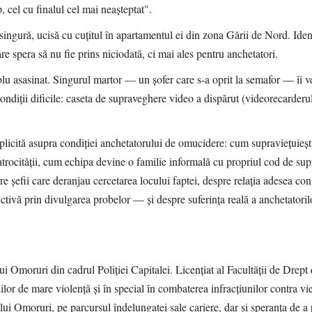
p, cel cu finalul cel mai neașteptat".
singură, ucisă cu cuțitul în apartamentul ei din zona Gării de Nord. Iden
are spera să nu fie prins niciodată, ci mai ales pentru anchetatori.
blu asasinat. Singurul martor — un șofer care s-a oprit la semafor — îi v
ondiții dificile: caseta de supraveghere video a dispărut (videorecarderul
explicită asupra condiției anchetatorului de omucidere: cum supraviețuieș
 atrocității, cum echipa devine o familie informală cu propriul cod de supr
e șefii care deranjau cercetarea locului faptei, despre relația adesea con
ructivă prin divulgarea probelor — și despre suferința reală a anchetatori
ui Omoruri din cadrul Poliției Capitalei. Licențiat al Facultății de Drept
lor de mare violență și în special în combaterea infracțiunilor contra vie
ui Omoruri, pe parcursul îndelungatei sale cariere, dar și speranța de a