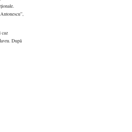
ționale.
i Antonescu”,
i caz
adavru. După