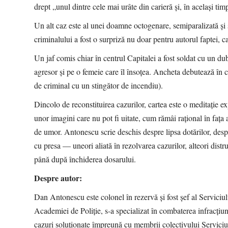
drept „unul dintre cele mai urâte din carieră și, în același tim
Un alt caz este al unei doamne octogenare, semiparalizată și 
criminalului a fost o surpriză nu doar pentru autorul faptei, c
Un jaf comis chiar în centrul Capitalei a fost soldat cu un du
agresor și pe o femeie care îl însoțea. Ancheta debutează în c
de criminal cu un stingător de incendiu).
Dincolo de reconstituirea cazurilor, cartea este o meditație 
unor imagini care nu pot fi uitate, cum rămâi rațional în fața
de umor. Antonescu scrie deschis despre lipsa dotărilor, despr
cu presa — uneori aliată în rezolvarea cazurilor, alteori dist
până după închiderea dosarului.
Despre autor:
Dan Antonescu este colonel în rezervă și fost șef al Serviciul
Academiei de Poliție, s-a specializat în combaterea infracțiuni
cazuri soluționate împreună cu membrii colectivului Serviciul