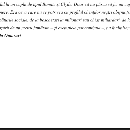
l la un cuplu de tipul Bonnie și Clyde. Doar că nu părea să fie un cu
ere. Era ceva care nu se potrivea cu profilul clienților noștri obișnuiți
păturile sociale, de la boschetari la milionari sau chiar miliardari, de l
 pirpirii de un metru jumătate – și exemplele pot continua –, nu întâlnise
 la Omoruri