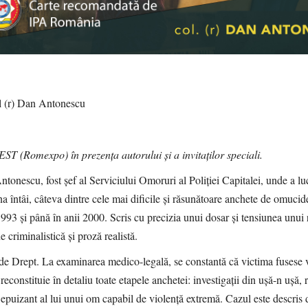
 (r) Dan Antonescu
 (Romexpo) în prezența autorului și a invitaților speciali.
ntonescu, fost șef al Serviciului Omoruri al Poliției Capitalei, unde a l
na întâi, câteva dintre cele mai dificile și răsunătoare anchete de omucid
 1993 și până în anii 2000. Scris cu precizia unui dosar și tensiunea unui
e criminalistică și proză realistă.
i de Drept. La examinarea medico-legală, se constantă că victima fusese v
constituie în detaliu toate etapele anchetei: investigații din ușă-n ușă, 
l epuizant al lui unui om capabil de violență extremă. Cazul este descris 