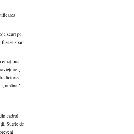
tificarea
ede scurt pe
 fusese spart
ti emoțional
aviețuire și
tradictorie
lor, amânată
 din cadrul
ții. Sutele de
 preveni