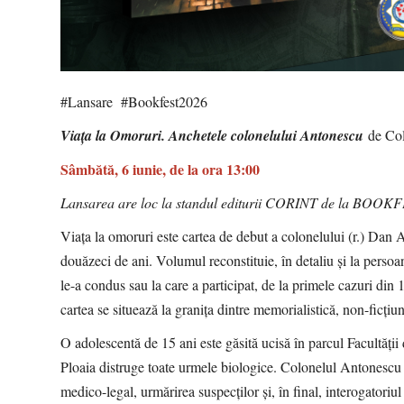
#Lansare #Bookfest2026
Viaţa la Omoruri. Anchetele colonelului Antonescu
de
Col
Sâmbătă, 6 iunie, de la ora 13:00
Lansarea are loc la standul editurii CORINT de la BOOKFEST
Viața la omoruri este cartea de debut a colonelului (r.) Dan A
douăzeci de ani. Volumul reconstituie, în detaliu și la persoa
le-a condus sau la care a participat, de la primele cazuri din
cartea se situează la granița dintre memorialistică, non-ficțiun
O adolescentă de 15 ani este găsită ucisă în parcul Facultăți
Ploaia distruge toate urmele biologice. Colonelul Antonescu re
medico-legal, urmărirea suspecților și, în final, interogatoriu