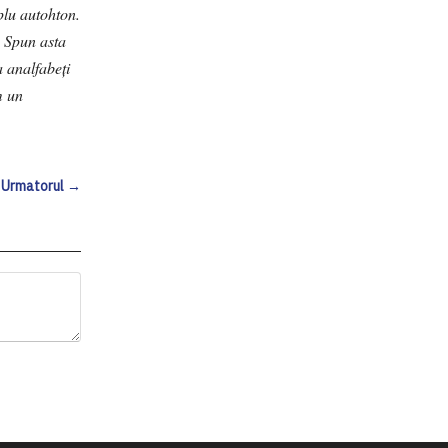
plu autohton.
. Spun asta
a analfabeți
m un
Urmatorul →