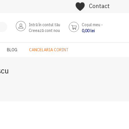
Contact
Intră în contul tău
Coşul meu
Creează cont nou
0,00 lei
BLOG
CANCELARIA CORINT
scu