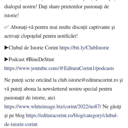
dialogul nostru! Dați share prietenilor pasionați de
istorie!
✅ Abonați-vă pentru mai multe discuții captivante și
activați clopoțelul pentru notificări!
▶️Clubul de Istorie Corint
https://bit.ly/ClubIstorie
▶️Podcast #BineDeStiut
https://www.youtube.com/@EdituraCorint1/podcasts
Ne puteți scrie oricând la club.istorie@edituracorint.ro și
vă puteți abona la newsletterul nostru special pentru
pasionații de istorie, aici
https://www.whiteimage.biz/corint/2022/no87/
Ne găsiți
și pe blog
https://edituracorint.ro/blog/category/clubul-
de-istorie-corint