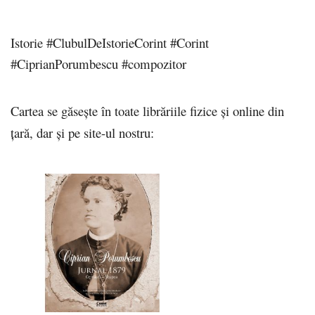
Istorie #ClubulDeIstorieCorint #Corint
#CiprianPorumbescu #compozitor
Cartea se găsește în toate librăriile fizice și online din
țară, dar și pe site-ul nostru: