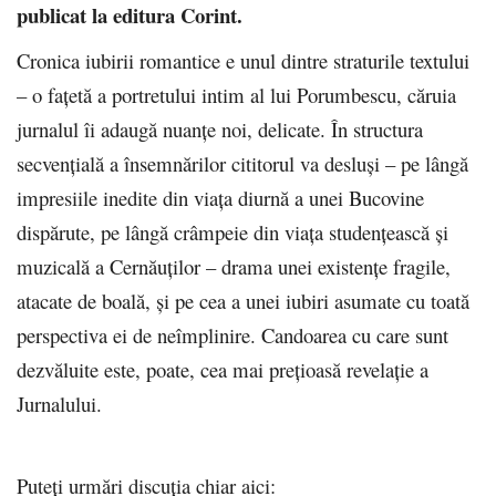
publicat la editura Corint.
Cronica iubirii romantice e unul dintre straturile textului
– o fațetă a portretului intim al lui Porumbescu, căruia
jurnalul îi adaugă nuanțe noi, delicate. În structura
secvențială a însemnărilor cititorul va desluși – pe lângă
impresiile inedite din viața diurnă a unei Bucovine
dispărute, pe lângă crâmpeie din viața studențească și
muzicală a Cernăuților – drama unei existențe fragile,
atacate de boală, și pe cea a unei iubiri asumate cu toată
perspectiva ei de neîmplinire. Candoarea cu care sunt
dezvăluite este, poate, cea mai prețioasă revelație a
Jurnalului.
Puteţi urmări discuţia chiar aici: