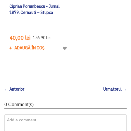
Ciprian Porumbescu - Jurnal
1879. Cernauti – Stupca
40,00 lei
156,90 lei
ADAUGĂ ÎN COȘ
Adaugă la Lista de Dorinte
← Anterior
Urmatorul →
0 Comment(s)