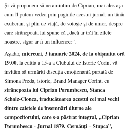
Şi vă propunem să ne amintim de Ciprian, mai ales aşa
cum îl putem vedea prin paginile acestui jurnal: un tânăr
exuberant și plin de viață, de voioșie și de umor, despre
care strănepoata lui spune că „dacă ar trăi în zilele
noastre, sigur ar fi un influencer”.
miercuri, 3 ianuarie 2024, de la obişnuita oră
Aşadar,
19.00,
la ediţia a 15-a a Clubului de Istorie Corint vă
invităm să urmăriţi discuţia emoţionantă purtată de
Simona Preda, istoric, Brand Manager Corint, cu
strănepoata lui Ciprian Porumbescu, Stanca
Scholz‑Cionca, traducătoarea acestui cel mai vechi
dintre caietele de însemnări diurne ale
compozitorului, care s-a păstrat integral, „Ciprian
Porumbescu - Jurnal 1879. Cernăuţi – Stupca”,