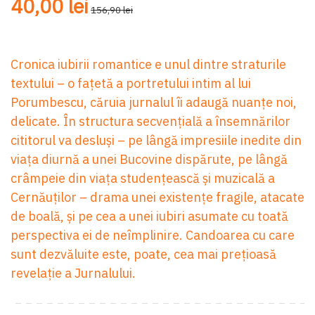
40,00 lei
156,90 lei
Cronica iubirii romantice e unul dintre straturile
textului – o fațetă a portretului intim al lui
Porumbescu, căruia jurnalul îi adaugă nuanțe noi,
delicate. În structura secvențială a însemnărilor
cititorul va desluși – pe lângă impresiile inedite din
viața diurnă a unei Bucovine dispărute, pe lângă
crâmpeie din viața studențească și muzicală a
Cernăuților – drama unei existențe fragile, atacate
de boală, și pe cea a unei iubiri asumate cu toată
perspectiva ei de neîmplinire. Candoarea cu care
sunt dezvăluite este, poate, cea mai prețioasă
revelație a Jurnalului.