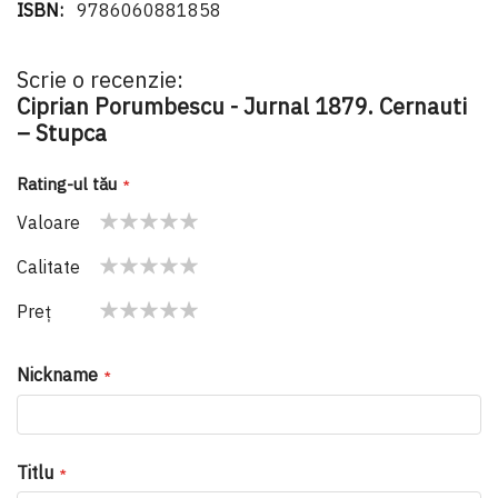
9786060881858
Scrie o recenzie:
Ciprian Porumbescu - Jurnal 1879. Cernauti
– Stupca
Rating-ul tău
Valoare
1
2
3
4
5
Calitate
star
stars
stars
stars
stars
1
2
3
4
5
Preţ
star
stars
stars
stars
stars
1
2
3
4
5
star
stars
stars
stars
stars
Nickname
Titlu