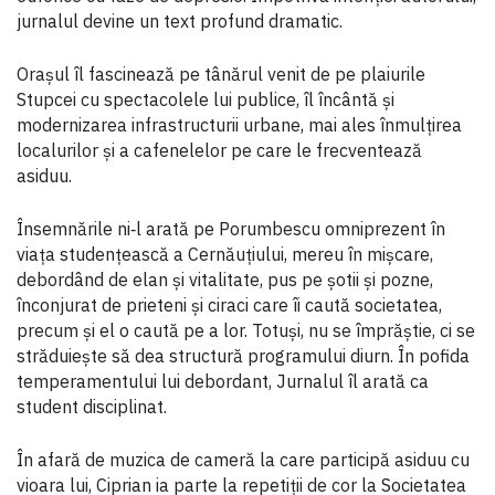
jurnalul devine un text profund dramatic.
Orașul îl fascinează pe tânărul venit de pe plaiurile
Stupcei cu spectacolele lui publice, îl încântă și
modernizarea infrastructurii urbane, mai ales înmulțirea
localurilor și a cafenelelor pe care le frecventează
asiduu.
Însemnările ni‑l arată pe Porumbescu omniprezent în
viața studențească a Cernăuțiului, mereu în mișcare,
debordând de elan și vitalitate, pus pe șotii și pozne,
înconjurat de prieteni și ciraci care îi caută societatea,
precum și el o caută pe a lor. Totuși, nu se împrăștie, ci se
străduiește să dea structură programului diurn. În pofida
temperamentului lui debordant, Jurnalul îl arată ca
student disciplinat.
În afară de muzica de cameră la care participă asiduu cu
vioara lui, Ciprian ia parte la repetiții de cor la Societatea