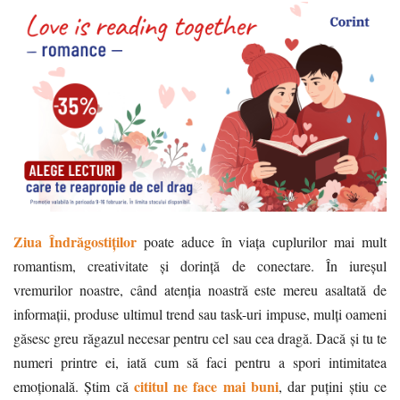
Ziua Îndrăgostiților
poate aduce în viața cuplurilor mai mult
romantism, creativitate și dorință de conectare. În iureșul
vremurilor noastre, când atenția noastră este mereu asaltată de
informații, produse ultimul trend sau task-uri impuse, mulți oameni
găsesc greu răgazul necesar pentru cel sau cea dragă. Dacă și tu te
numeri printre ei, iată cum să faci pentru a spori intimitatea
cititul ne face mai buni
emoțională. Știm că
, dar puțini știu ce