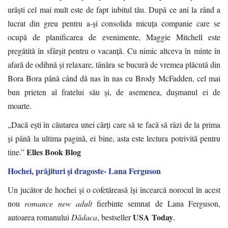
urăști cel mai mult este de fapt iubitul tău. După ce ani la rând a
lucrat din greu pentru a-și consolida micuța companie care se
ocupă de planificarea de evenimente, Maggie Mitchell este
pregătită în sfârșit pentru o vacanță. Cu nimic altceva în minte în
afară de odihnă și relaxare, tânăra se bucură de vremea plăcută din
Bora Bora până când dă nas în nas cu Brody McFadden, cel mai
bun prieten al fratelui său și, de asemenea, dușmanul ei de
moarte.
„Dacă ești în căutarea unei cărți care să te facă să râzi de la prima
și până la ultima pagină, ei bine, asta este lectura potrivită pentru
Elles Book Blog
tine.”
Hochei, prăjituri și dragoste- Lana Ferguson
Un jucător de hochei și o cofetăreasă își încearcă norocul în acest
nou
romance new adult
fierbinte semnat de Lana Ferguson,
USA Today
autoarea romanului
Dădaca
, bestseller
.