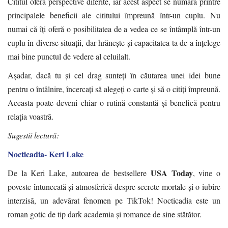
Cititul oferă perspective diferite, iar acest aspect se numără printre
principalele beneficii ale cititului împreună într-un cuplu. Nu
numai că îți oferă o posibilitatea de a vedea ce se întâmplă într-un
cuplu în diverse situații, dar hrănește și capacitatea ta de a înțelege
mai bine punctul de vedere al celuilalt.
Așadar, dacă tu și cel drag sunteți în căutarea unei idei bune
pentru o întâlnire, încercați să alegeți o carte și să o citiți împreună.
Aceasta poate deveni chiar o rutină constantă și benefică pentru
relația voastră.
Sugestii lectură:
Nocticadia- Keri Lake
USA Today
De la Keri Lake, autoarea de bestsellere
, vine o
poveste întunecată și atmosferică despre secrete mortale și o iubire
interzisă, un adevărat fenomen pe TikTok! Nocticadia este un
roman gotic de tip dark academia și romance de sine stătător.