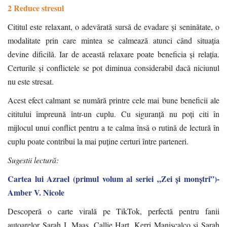
2 Reduce stresul
Cititul este relaxant, o adevărată sursă de evadare și seninătate, o
modalitate prin care mintea se calmează atunci când situația
devine dificilă. Iar de această relaxare poate beneficia și relația.
Certurile și conflictele se pot diminua considerabil dacă niciunul
nu este stresat.
Acest efect calmant se numără printre cele mai bune beneficii ale
cititului împreună într-un cuplu. Cu siguranță nu poți citi în
mijlocul unui conflict pentru a te calma însă o rutină de lectură în
cuplu poate contribui la mai puține certuri între parteneri.
Sugestii lectură:
Cartea lui Azrael (primul volum al seriei „Zei și monștri”)-
Amber V. Nicole
Descoperă o carte virală pe TikTok, perfectă pentru fanii
autoarelor Sarah J. Maas, Callie Hart, Kerri Maniscalco și Sarah