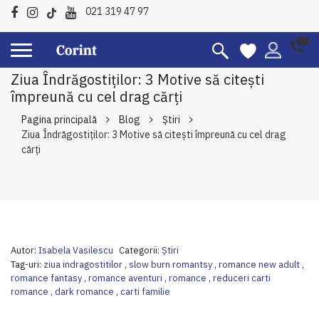
021 319 47 97
Ziua Îndrăgostiților: 3 Motive să citești
împreună cu cel drag cărți
Pagina principală
Blog
Ştiri
Ziua Îndrăgostiților: 3 Motive să citești împreună cu cel drag
cărți
Autor:
Isabela Vasilescu
Categorii:
Ştiri
Tag-uri:
ziua indragostitilor
,
slow burn romantsy
,
romance new adult
,
romance fantasy
,
romance aventuri
,
romance
,
reduceri carti
romance
,
dark romance
,
carti familie