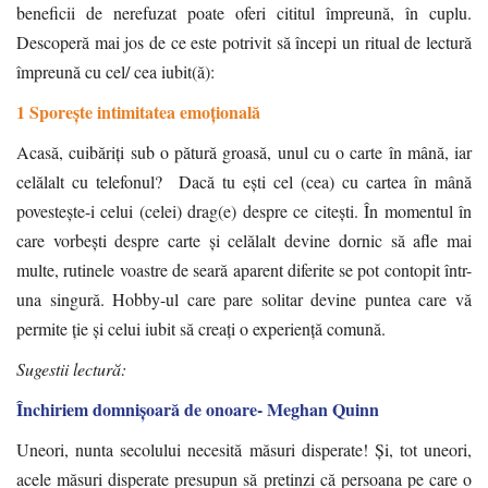
beneficii de nerefuzat poate oferi cititul împreună, în cuplu.
Descoperă mai jos de ce este potrivit să începi un ritual de lectură
împreună cu cel/ cea iubit(ă):
1 Sporește intimitatea emoțională
Acasă, cuibăriți sub o pătură groasă, unul cu o carte în mână, iar
celălalt cu telefonul? Dacă tu ești cel (cea) cu cartea în mână
povestește-i celui (celei) drag(e) despre ce citești. În momentul în
care vorbești despre carte și celălalt devine dornic să afle mai
multe, rutinele voastre de seară aparent diferite se pot contopit într-
una singură. Hobby-ul care pare solitar devine puntea care vă
permite ție și celui iubit să creați o experiență comună.
Sugestii lectură:
Închiriem domnișoară de onoare- Meghan Quinn
Uneori, nunta secolului necesită măsuri disperate! Şi, tot uneori,
acele măsuri disperate presupun să pretinzi că persoana pe care o