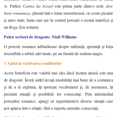
A. Parker,
Cartea lui Azrael
este prima parte dintr-o serie
slow
burn romantasy
, plasată într-o lume monstruoasă, cu scene picante
și mize mari, lume care are în centrul poveștii o eroină malefică și
un Rege Zeu torturat.
Patru scrisori de dragoste- Niall Williams
O poveste romance tulburătoare despre suferință, speranță și forța
irezistibilă a iubirii adevărate, pe un fundal de realism magic.
3 Ajută la rezolvarea conflictelor
Acest beneficiu este valabil mai ales dacă lectura aleasă este una
de dragoste. Înveți astfel învață modalități mai bune de a comunica
și de a te exprima, îți sporește vocabularul și, de asemenea, îți
prezintă situații și posibilele lor consecințe. Prin intermediul
poveștilor romance, ajungi să experimentezi diverse situații care
pot apărea într-o relație, fără a suporta anumite consecințe.