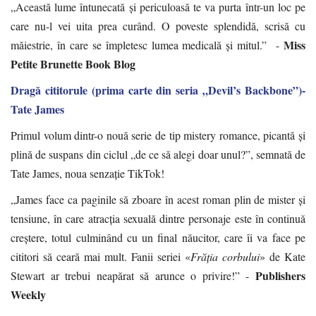
„Această lume întunecată și periculoasă te va purta într-un loc pe
care nu-l vei uita prea curând. O poveste splendidă, scrisă cu
Miss
măiestrie, în care se împletesc lumea medicală și mitul.” -
Petite Brunette Book Blog
Dragă cititorule (prima carte din seria „Devil’s Backbone”)-
Tate James
Primul volum dintr-o nouă serie de tip mistery romance, picantă și
plină de suspans din ciclul „de ce să alegi doar unul?”, semnată de
Tate James, noua senzație TikTok!
„James face ca paginile să zboare în acest roman plin de mister și
tensiune, în care atracția sexuală dintre personaje este în continuă
creștere, totul culminând cu un final năucitor, care îi va face pe
cititori să ceară mai mult. Fanii seriei «
Frăția corbului
» de Kate
Publishers
Stewart ar trebui neapărat să arunce o privire!” -
Weekly