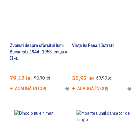
Zvonuri despre sfârșitul lumii.
Viața lui Panait Istrati
București, 1944–1953, ediția a
II-a
79,12 lei
55,92 lei
98,90 lei
69,90 lei
ADAUGĂ ÎN COȘ
ADAUGĂ ÎN COȘ
Adaugă la Lista de Dorinte
Adau