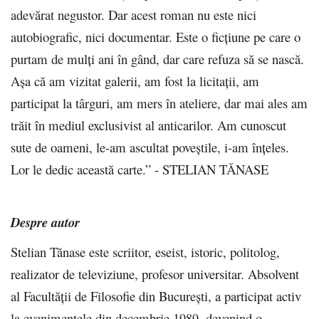
adevărat negustor. Dar acest roman nu este nici
autobiografic, nici documentar. Este o ficțiune pe care o
purtam de mulți ani în gând, dar care refuza să se nască.
Așa că am vizitat galerii, am fost la licitații, am
participat la târguri, am mers în ateliere, dar mai ales am
trăit în mediul exclusivist al anticarilor. Am cunoscut
sute de oameni, le-am ascultat poveștile, i-am înțeles.
Lor le dedic această carte.” - STELIAN TĂNASE
Despre autor
Stelian Tănase este scriitor, eseist, istoric, politolog,
realizator de televiziune, profesor universitar. Absolvent
al Facultății de Filosofie din București, a participat activ
la evenimentele din decembrie 1989, devenind o