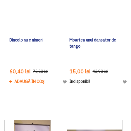
Dincolo nu e nimeni
Moartea unui dansator de
tango
60,40 lei
15,00 lei
75,50 lei
43,90 lei
Indisponibil
ADAUGĂ ÎN COȘ
Adaugă la Lista de Dorinte
Adau