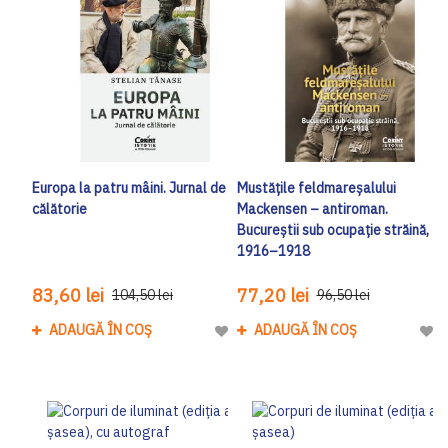
Europa la patru mâini. Jurnal de
Mustățile feldmareșalului
călătorie
Mackensen – antiroman.
Bucureștii sub ocupație străină,
1916–1918
83,60 lei
77,20 lei
104,50 lei
96,50 lei
ADAUGĂ ÎN COȘ
ADAUGĂ ÎN COȘ
Adaugă la Lista de Dorinte
Adau