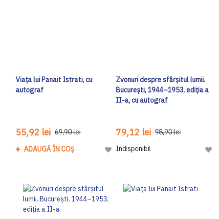
Viața lui Panait Istrati, cu
Zvonuri despre sfârșitul lumii.
autograf
București, 1944–1953, ediția a
II-a, cu autograf
55,92 lei
79,12 lei
69,90 lei
98,90 lei
Indisponibil
ADAUGĂ ÎN COȘ
Adaugă la Lista de Dorinte
Adau