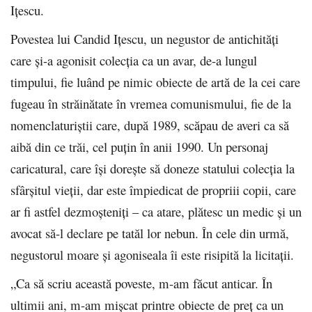
Ițescu.
Povestea lui Candid Ițescu, un negustor de antichități
care și-a agonisit colecția ca un avar, de-a lungul
timpului, fie luând pe nimic obiecte de artă de la cei care
fugeau în străinătate în vremea comunismului, fie de la
nomenclaturiștii care, după 1989, scăpau de averi ca să
aibă din ce trăi, cel puțin în anii 1990. Un personaj
caricatural, care își dorește să doneze statului colecția la
sfârșitul vieții, dar este împiedicat de propriii copii, care
ar fi astfel dezmoșteniți – ca atare, plătesc un medic și un
avocat să-l declare pe tatăl lor nebun. În cele din urmă,
negustorul moare și agoniseala îi este risipită la licitații.
„Ca să scriu această poveste, m-am făcut anticar. În
ultimii ani, m-am mișcat printre obiecte de preț ca un