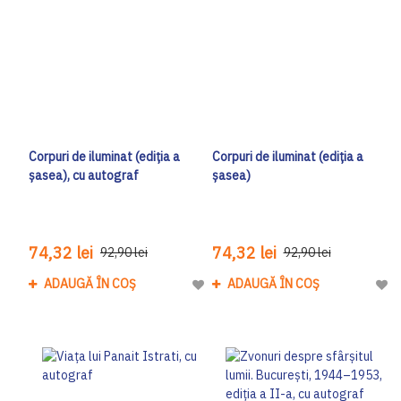
Corpuri de iluminat (ediția a
Corpuri de iluminat (ediția a
șasea), cu autograf
șasea)
74,32 lei
74,32 lei
92,90 lei
92,90 lei
ADAUGĂ ÎN COȘ
ADAUGĂ ÎN COȘ
Adaugă la Lista de Dorinte
Adau