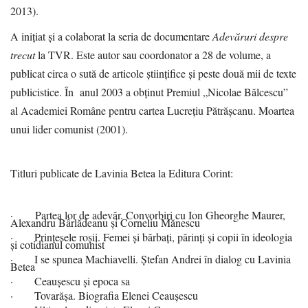
2013).
A inițiat și a colaborat la seria de documentare
Adevăruri despre
trecut
la TVR. Este autor sau coordonator a 28 de volume, a
publicat circa o sută de articole științifice și peste două mii de texte
publicistice. În anul 2003 a obținut Premiul „Nicolae Bălcescu”
al Academiei Române pentru cartea Lucrețiu Pătrășcanu. Moartea
unui lider comunist (2001).
Titluri publicate de Lavinia Betea la Editura Corint:
· Partea lor de adevăr. Convorbiri cu Ion Gheorghe Maurer,
Alexandru Bârlădeanu și Corneliu Mănescu
· Prințesele roșii. Femei și bărbați, părinți și copii în ideologia
și cotidianul comunist
· I se spunea Machiavelli. Ștefan Andrei în dialog cu Lavinia
Betea
· Ceaușescu și epoca sa
· Tovarășa. Biografia Elenei Ceaușescu