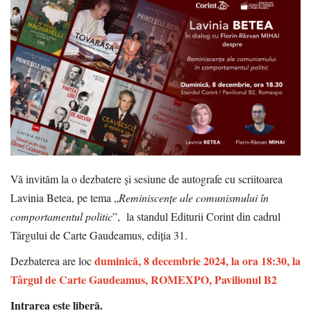
Vă invităm la o dezbatere și sesiune de autografe cu scriitoarea
Lavinia Betea, pe tema „
Reminiscențe ale comunismului în
comportamentul politic
”, la standul Editurii Corint din cadrul
Târgului de Carte Gaudeamus, ediția 31.
duminică, 8 decembrie 2024, la ora 18:30, la
Dezbaterea are loc
Târgul de Carte Gaudeamus, ROMEXPO, Pavilionul B2
Intrarea este liberă.