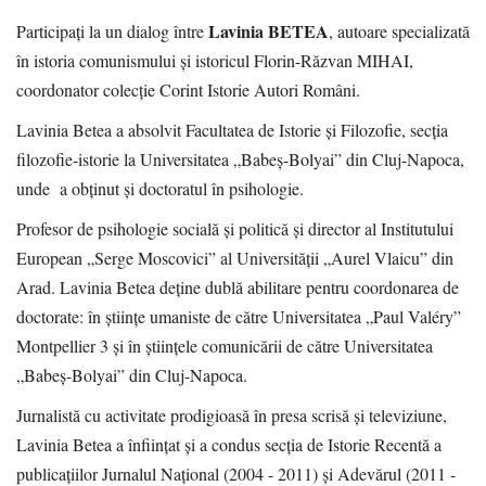
Lavinia BETEA
Participați la un dialog între
, autoare specializată
în istoria comunismului și istoricul Florin-Răzvan MIHAI,
coordonator colecție Corint Istorie Autori Români.
Lavinia Betea a absolvit Facultatea de Istorie și Filozofie, secția
filozofie-istorie la Universitatea „Babeș-Bolyai” din Cluj-Napoca,
unde a obținut și doctoratul în psihologie.
Profesor de psihologie socială și politică și director al Institutului
European „Serge Moscovici” al Universității „Aurel Vlaicu” din
Arad. Lavinia Betea deține dublă abilitare pentru coordonarea de
doctorate: în științe umaniste de către Universitatea „Paul Valéry”
Montpellier 3 și în științele comunicării de către Universitatea
„Babeș-Bolyai” din Cluj-Napoca.
Jurnalistă cu activitate prodigioasă în presa scrisă și televiziune,
Lavinia Betea a înființat și a condus secția de Istorie Recentă a
publicațiilor Jurnalul Național (2004 - 2011) și Adevărul (2011 -