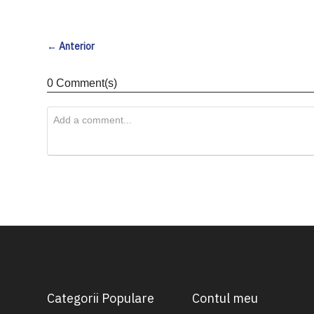
de
Dorinte
← Anterior
0 Comment(s)
Categorii Populare
Contul meu