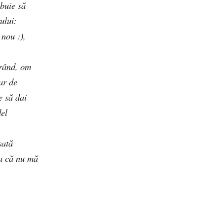
ebuie să
ului:
 nou :),
 rând, om
ar de
e să dai
del
sată
ma că nu mă