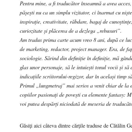
Pentru mine, a fi traducător înseamnă a avea acces, 
pășești nu ca un simplu vizitator, ci înarmat cu niște
inspirație, creativitate, răbdare, bagaj de cunoștințe
curiozitate și plăcerea de a dezlega „rebusuri”.
Am tradus prima carte acum vreo 8 ani, după ce luc
de marketing, redactor, project manager. Era, de fap
sociologie. Sărind din definiție în definiție, mă gând
glas unor personaje, să le intuiești tonul vocii și să 
indicațiile scriitorului-regizor, dar în același timp
Primul „lungmetraj” mai serios a venit chiar de la 
copiilor pasionați de povești cu elemente fantasy:
voi putea despărți niciodată de meseria de traducăt
Găsiţi aici câteva dintre cărţile traduse de Cătălin 