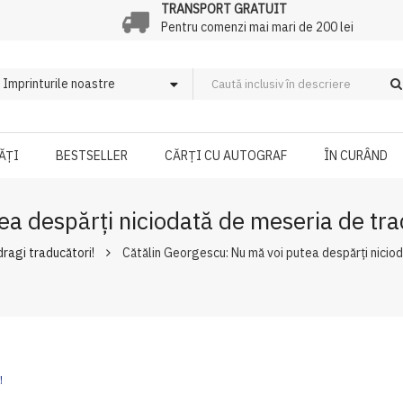
TRANSPORT GRATUIT
Pentru comenzi mai mari de 200 lei
ĂȚI
BESTSELLER
CĂRȚI CU AUTOGRAF
ÎN CURÂND
ea despărți niciodată de meseria de tr
 dragi traducători!
Cătălin Georgescu: Nu mă voi putea despărți nicio
!