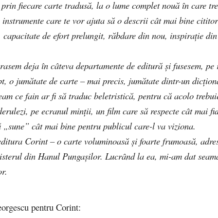
prin fiecare carte tradusă, la o lume complet nouă în care tr
 instrumente care te vor ajuta să o descrii cât mai bine cititor
, capacitate de efort prelungit, răbdare din nou, inspirație din
rasem deja în câteva departamente de editură și fusesem, pe
t, o jumătate de carte – mai precis, jumătate dintr-un dicțion
eam ce fain ar fi să traduc beletristică, pentru că acolo trebui
derulezi, pe ecranul minții, un film care să respecte cât mai fi
 să „sune” cât mai bine pentru publicul care-l va viziona.
editura Corint – o carte voluminoasă și foarte frumoasă, adre
 Misterul din Hanul Pungașilor. Lucrând la ea, mi-am dat sea
or.
Georgescu pentru Corint: