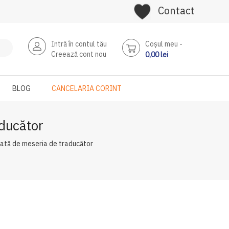
Contact
Intră în contul tău
Coşul meu
Creează cont nou
0,00 lei
BLOG
CANCELARIA CORINT
aducător
dată de meseria de traducător