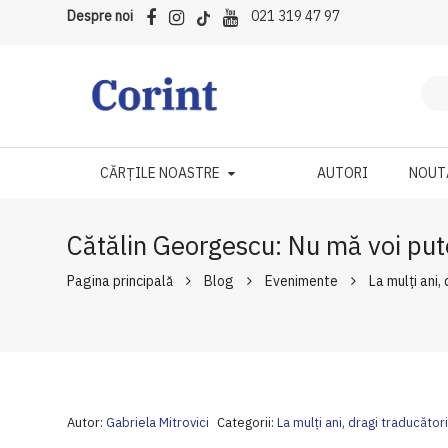
Despre noi
021 319 47 97
CĂRȚILE NOASTRE
AUTORI
NOUT
Cătălin Georgescu: Nu mă voi put
Pagina principală
Blog
Evenimente
La mulți ani,
Autor:
Gabriela Mitrovici
Categorii:
La mulți ani, dragi traducători