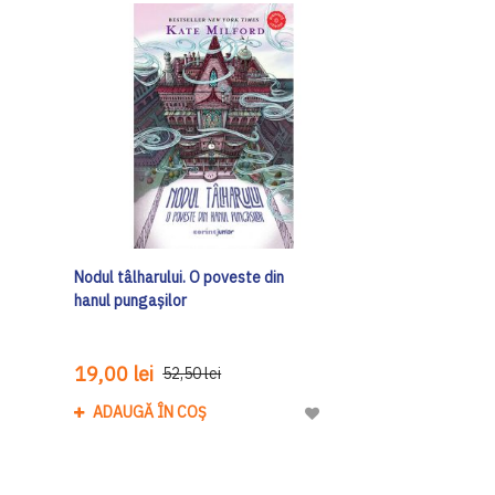
Nodul tâlharului. O poveste din
hanul pungașilor
19,00 lei
52,50 lei
ADAUGĂ ÎN COȘ
Adaugă
la
Lista