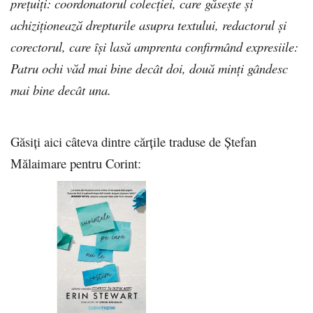
prețuiți: coordonatorul colecției, care găsește și
achiziționează drepturile asupra textului, redactorul și
corectorul, care își lasă amprenta confirmând expresiile:
Patru ochi văd mai bine decât doi, două minți gândesc
mai bine decât una.
Găsiţi aici câteva dintre cărţile traduse de Ştefan
Mălaimare pentru Corint: