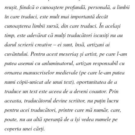
reușit, fiindcă o cunoaștere profundă, personală, a limbii
în care traduci, este mult mai importantă decât
cunoașterea limbii sursă, din care traduci. În același
timp, este adevărat că mulți traducători iscusiți nu au
darul scrierii creative – ei sunt, însă, artizani ai
cuvântului. Pentru acest meseriaș și artist, pe care l-am
putea asemui cu anluminatorul, artizan responsabil cu
ornarea manuscriselor medievale (pe care le-am putea
numi cópii-unicat ale unui text), oportunitatea de a
traduce un text este aceea de a deveni coautor. Prin
aceasta, traducătorul devine scriitor, nu puțin lucru
pentru acei traducători, printre care mă număr, care,
poate, nu au altă speranță de a își vedea numele pe
coperta unei cărți.