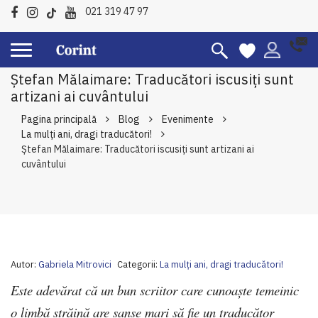
021 319 47 97
Ştefan Mălaimare: Traducători iscusiți sunt
artizani ai cuvântului
Pagina principală
Blog
Evenimente
La mulți ani, dragi traducători!
Ştefan Mălaimare: Traducători iscusiți sunt artizani ai
cuvântului
Autor:
Gabriela Mitrovici
Categorii:
La mulți ani, dragi traducători!
Este adevărat că un bun scriitor care cunoaște temeinic
o limbă străină are șanse mari să fie un traducător