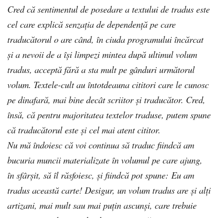
Cred că sentimentul de posedare a textului de tradus este
cel care explică senzația de dependență pe care
traducătorul o are când, în ciuda programului încărcat
și a nevoii de a își limpezi mintea după ultimul volum
tradus, acceptă fără a sta mult pe gânduri următorul
volum. Textele-cult au întotdeauna cititori care le cunosc
pe dinafară, mai bine decât scriitor și traducător. Cred,
însă, că pentru majoritatea textelor traduse, putem spune
că traducătorul este și cel mai atent cititor.
Nu mă îndoiesc că voi continua să traduc fiindcă am
bucuria muncii materializate în volumul pe care ajung,
în sfârșit, să îl răsfoiesc, și fiindcă pot spune: Eu am
tradus această carte! Desigur, un volum tradus are și alți
artizani, mai mult sau mai puțin ascunși, care trebuie