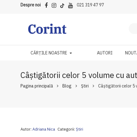
Despre noi
021 319 47 97
CĂRȚILE NOASTRE
AUTORI
NOUT
Câștigătorii celor 5 volume cu au
Pagina principală
Blog
Ştiri
Câștigătorii celor 5
Autor:
Adriana Nica
Categorii:
Ştiri