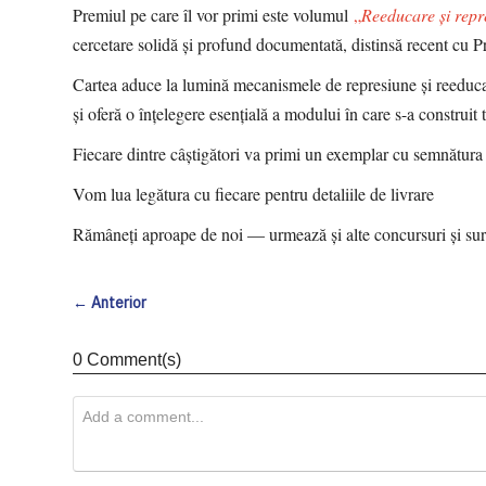
Premiul pe care îl vor primi este volumul
„
Reeducare și repre
cercetare solidă și profund documentată, distinsă recent cu 
Cartea aduce la lumină mecanismele de represiune și reeducar
și oferă o înțelegere esențială a modului în care s-a construi
Fiecare dintre câștigători va primi un exemplar cu semnătura a
Vom lua legătura cu fiecare pentru detaliile de livrare
Rămâneți aproape de noi — urmează și alte concursuri și surp
← Anterior
0 Comment(s)