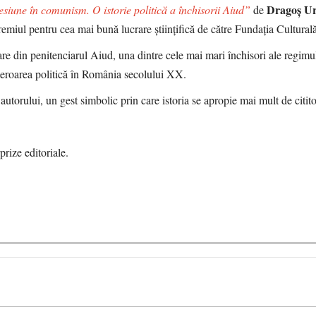
Dragoș U
siune în comunism. O istorie politică a închisorii Aiud”
de
Premiul pentru cea mai bună lucrare științifică de către Fundația Cultur
e din penitenciarul Aiud, una dintre cele mai mari închisori ale regimu
t teroarea politică în România secolului XX.
utorului, un gest simbolic prin care istoria se apropie mai mult de citito
rize editoriale.