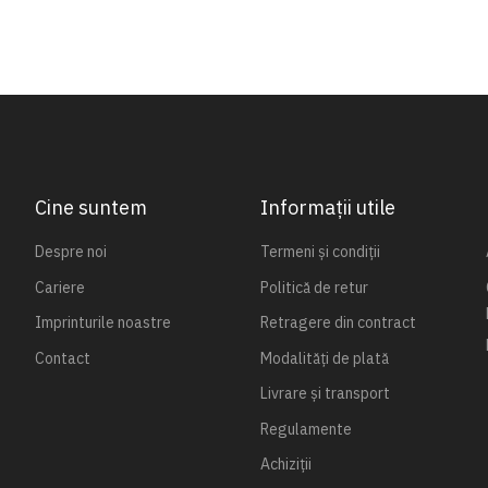
Cine suntem
Informații utile
Despre noi
Termeni și condiții
Cariere
Politică de retur
Imprinturile noastre
Retragere din contract
Contact
Modalități de plată
Livrare și transport
Regulamente
Achiziții