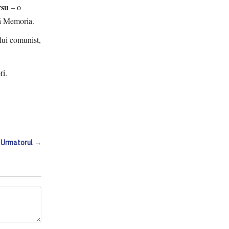
rsu
– o
ală Memoria.
lui comunist,
ri.
Urmatorul →