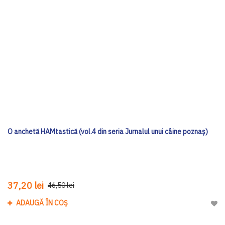
O anchetă HAMtastică (vol.4 din seria Jurnalul unui câine poznaș)
37,20 lei
46,50 lei
ADAUGĂ ÎN COȘ
Adau