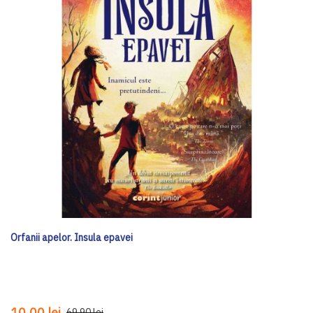
Orfanii apelor. Insula epavei
10,00 lei
69,90 lei