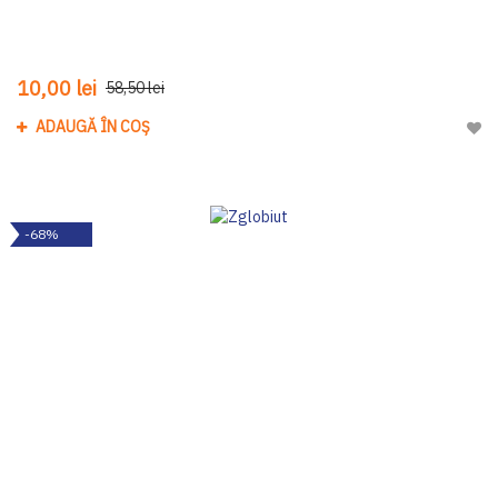
10,00 lei
58,50 lei
ADAUGĂ ÎN COȘ
Adau
-68%