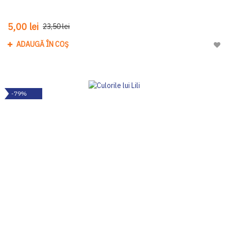
5,00 lei
23,50 lei
ADAUGĂ ÎN COȘ
Adau
-79%