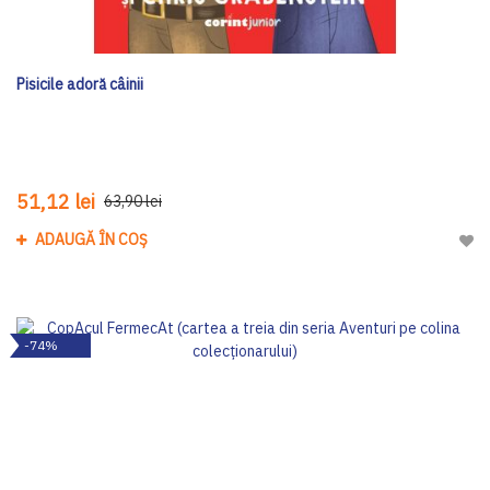
Pisicile adoră câinii
51,12 lei
63,90 lei
ADAUGĂ ÎN COȘ
Adau
-74%