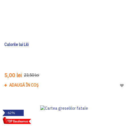
Culorile lui Lili
5,00 lei
23,50 lei
ADAUGĂ ÎN COȘ
Adau
-62%