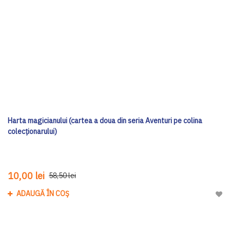
Harta magicianului (cartea a doua din seria Aventuri pe colina
colecționarului)
10,00 lei
58,50 lei
ADAUGĂ ÎN COȘ
Adau