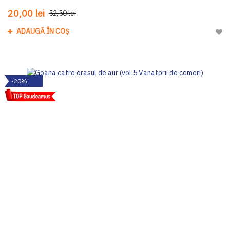
20,00 lei
52,50 lei
ADAUGĂ ÎN COȘ
Adau
-20%