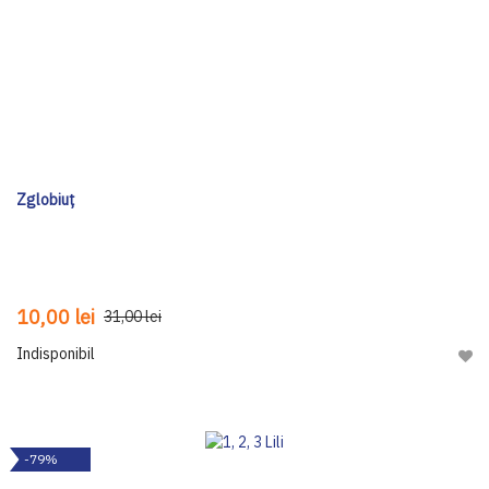
Zglobiuț
10,00 lei
31,00 lei
Indisponibil
Adau
-79%