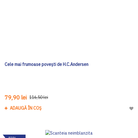
Cele mai frumoase poveşti de H.C.Andersen
79,90 lei
116,50 lei
ADAUGĂ ÎN COȘ
Adau
-83%