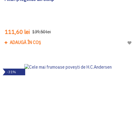
111,60 lei
139,50 lei
ADAUGĂ ÎN COȘ
Adau
-31%