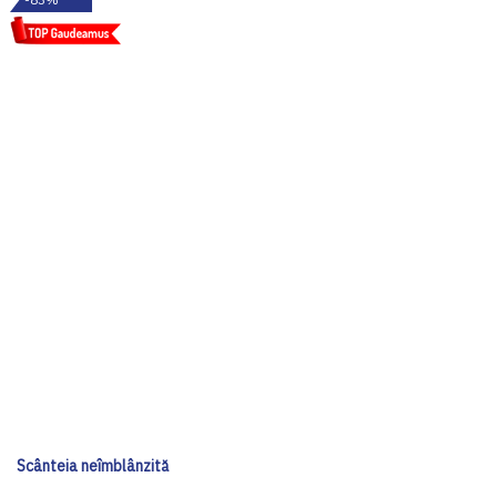
Scânteia neîmblânzită