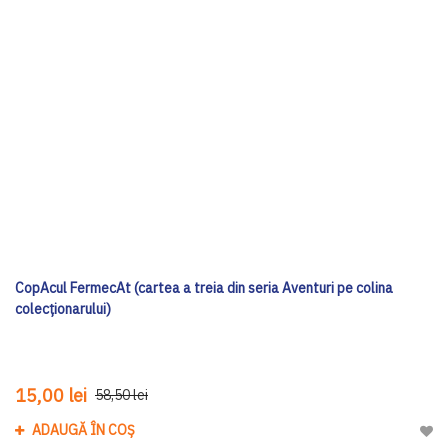
CopAcul FermecAt (cartea a treia din seria Aventuri pe colina
colecționarului)
15,00 lei
58,50 lei
ADAUGĂ ÎN COȘ
Adau