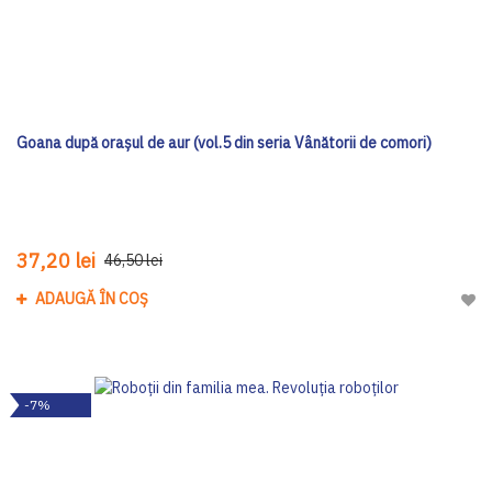
Goana după orașul de aur (vol.5 din seria Vânătorii de comori)
37,20 lei
46,50 lei
ADAUGĂ ÎN COȘ
Adau
-7%