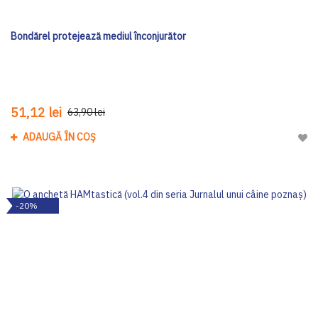
Bondărel protejează mediul înconjurător
51,12 lei
63,90 lei
ADAUGĂ ÎN COȘ
Adau
-20%