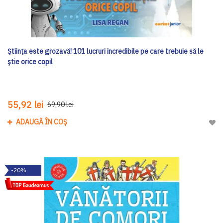
Știința este grozavă! 101 lucruri incredibile pe care trebuie să le
ştie orice copil
55,92 lei
69,90 lei
ADAUGĂ ÎN COȘ
Adau
-20%