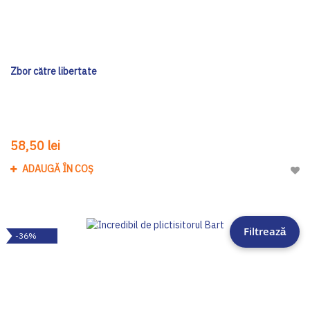
Zbor către libertate
58,50 lei
ADAUGĂ ÎN COȘ
Adau
Filtrează
-36%