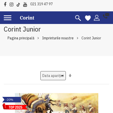
021 319 47 97
Corint Junior
Pagina principală
Imprinturile noastre
Corint Junior
Setati
ascendent
-20%