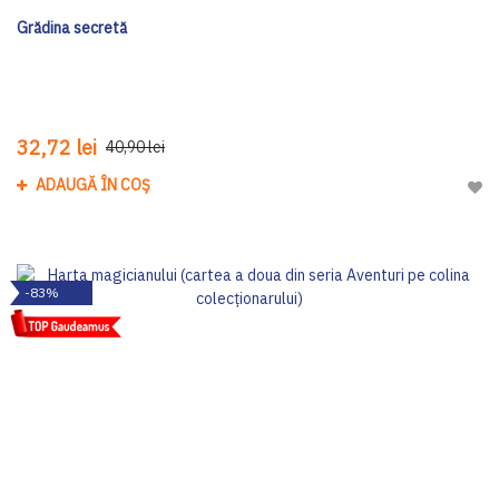
Grădina secretă
32,72 lei
40,90 lei
ADAUGĂ ÎN COȘ
Adau
-83%