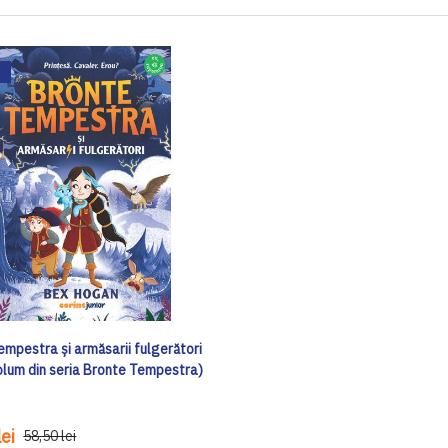
empestra și armăsarii fulgerători
volum din seria Bronte Tempestra)
ei
58,50 lei