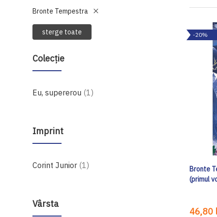
Bronte Tempestra
sterge toate
-20%
Colecție
produs
Eu, supererou
1
Imprint
produs
Corint Junior
1
Bronte T
(primul 
Vârsta
46,80 l