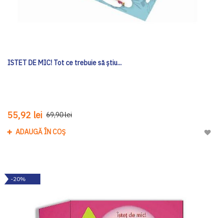
ISTET DE MIC! Tot ce trebuie să ştiu...
55,92 lei
69,90 lei
ADAUGĂ ÎN COȘ
Adau
-20%