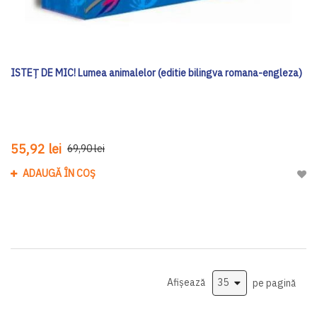
ISTEȚ DE MIC! Lumea animalelor (editie bilingva romana-engleza)
55,92 lei
69,90 lei
ADAUGĂ ÎN COȘ
Adau
Afișează
pe pagină