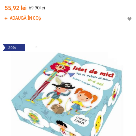
55,92 lei
69,90 lei
ADAUGĂ ÎN COȘ
Adau
-20%