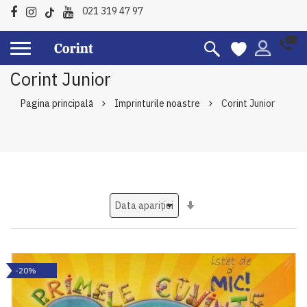
021 319 47 97
Corint Junior
Pagina principală
Imprinturile noastre
Corint Junior
Setati
ascendent
-20%