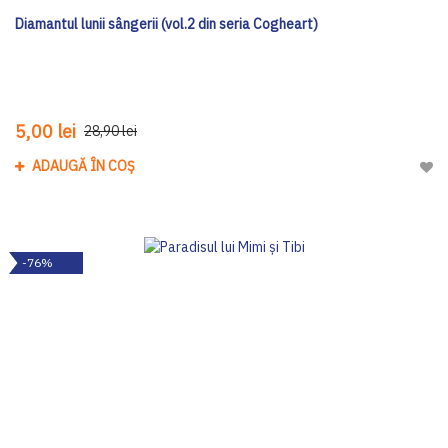
Diamantul lunii sângerii (vol.2 din seria Cogheart)
5,00 lei
28,90 lei
ADAUGĂ ÎN COȘ
Adau
-76%