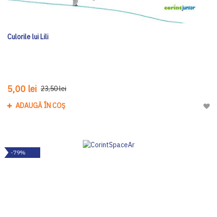
Culorile lui Lili
5,00 lei
23,50 lei
ADAUGĂ ÎN COȘ
Adau
-79%