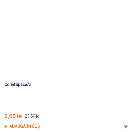
CorintSpaceAr
5,00 lei
23,50 lei
ADAUGĂ ÎN COȘ
Adau