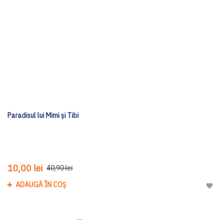
Paradisul lui Mimi şi Tibi
10,00 lei
40,90 lei
ADAUGĂ ÎN COȘ
Adau