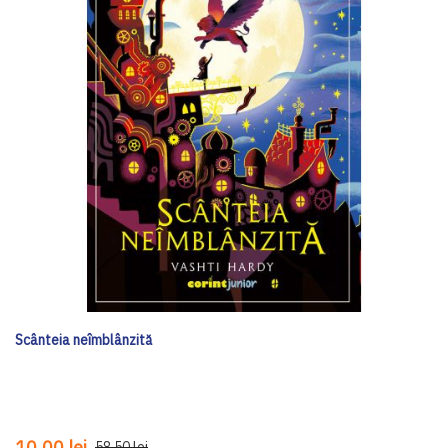
Scânteia neîmblânzită
10,00 lei
58,50 lei