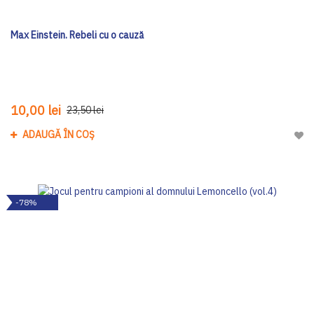
Max Einstein. Rebeli cu o cauză
10,00 lei
23,50 lei
ADAUGĂ ÎN COȘ
Adau
-78%