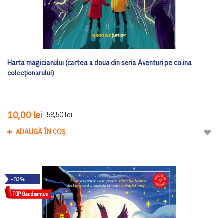
Harta magicianului (cartea a doua din seria Aventuri pe colina
colecționarului)
10,00 lei
58,50 lei
ADAUGĂ ÎN COȘ
Adau
-83%