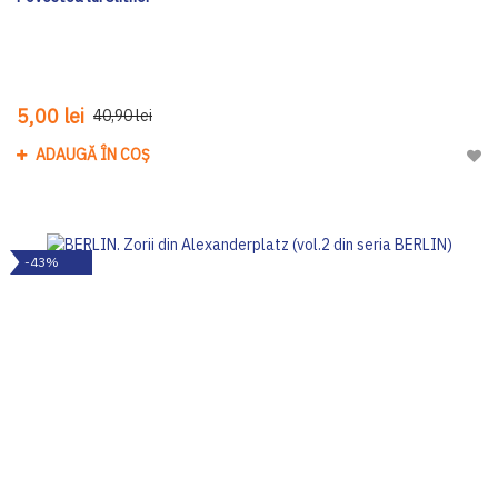
5,00 lei
40,90 lei
ADAUGĂ ÎN COȘ
Adau
-43%