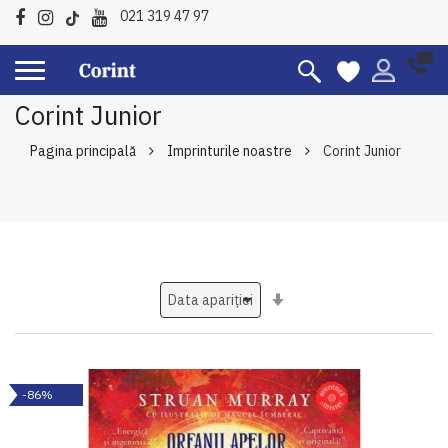
021 319 47 97
Corint Junior
Pagina principală
Imprinturile noastre
Corint Junior
Setati
ascendent
-86%