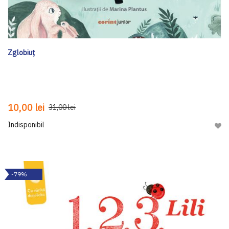
Zglobiuț
10,00 lei
31,00 lei
Indisponibil
Adau
-79%