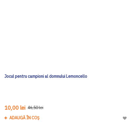
Jocul pentru campioni al domnului Lemoncello
10,00 lei
46,50 lei
ADAUGĂ ÎN COȘ
Adau