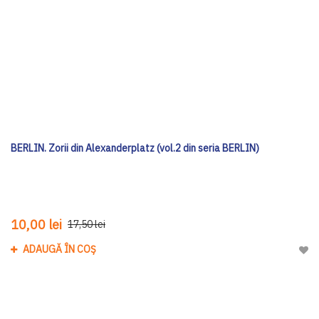
BERLIN. Zorii din Alexanderplatz (vol.2 din seria BERLIN)
10,00 lei
17,50 lei
ADAUGĂ ÎN COȘ
Adau