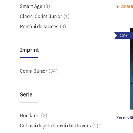
produse
Smart Age
8
ADAU
produs
Clasici Corint Junior
1
produse
Români de succes
3
-20%
Imprint
produse
Corint Junior
34
Serie
produse
Bondărel
2
Zei dezlă
produs
Cel mai deștept puști din Univers
1