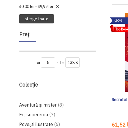
40,00 lei - 49,99 lei
sterge toate
-20%
Preţ
lei
-
lei
Colecție
Secretul 
produse
Aventură și mister
8
produse
Eu, supererou
7
produse
Povești ilustrate
6
61,52 l