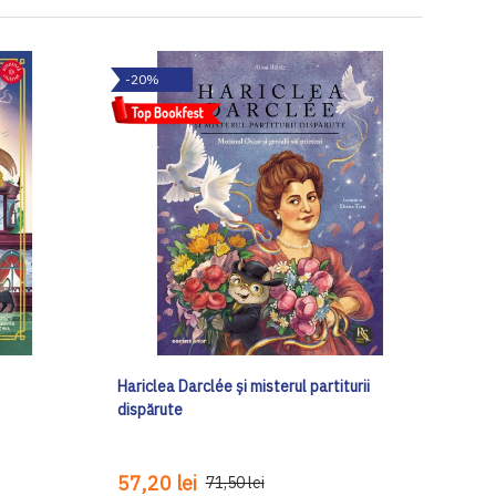
-20%
Hariclea Darclée și misterul partiturii
dispărute
57,20 lei
71,50 lei