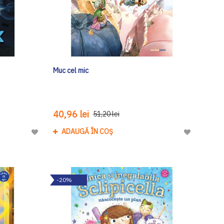
Muc cel mic
40,96 lei
51,20 lei
ADAUGĂ ÎN COȘ
Adaugă
Adaugă
la
la
Lista
Lista
de
de
-20%
Dorinte
Dorinte