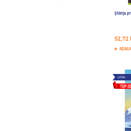
Știința p
52,72 l
ADAU
-20%