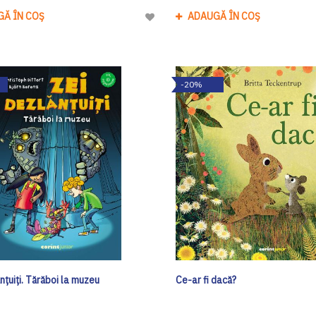
GĂ ÎN COȘ
ADAUGĂ ÎN COȘ
Adaugă
la
Lista
de
-20%
Dorinte
nțuiți. Tărăboi la muzeu
Ce-ar fi dacă?