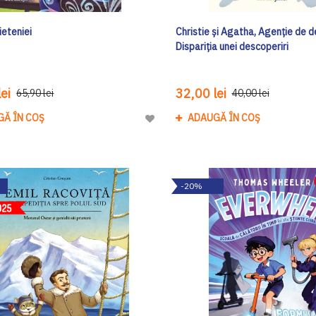
rieteniei
Christie și Agatha, Agenție de de
Dispariția unei descoperiri
ei
32,00 lei
65,90 lei
40,00 lei
GĂ ÎN COȘ
ADAUGĂ ÎN COȘ
Adaugă
la
Lista
de
-20%
Dorinte