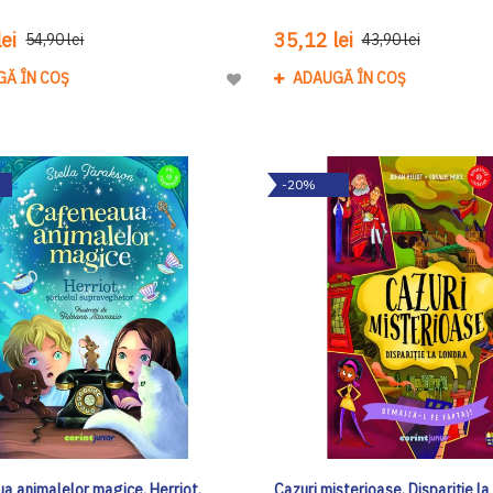
ei
35,12 lei
54,90 lei
43,90 lei
GĂ ÎN COȘ
ADAUGĂ ÎN COȘ
Adaugă
la
Lista
de
-20%
Dorinte
a animalelor magice. Herriot,
Cazuri misterioase. Dispariție l