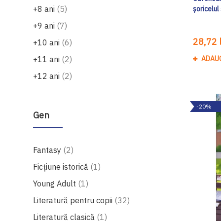
produse
+8 ani
5
șoricelu
produse
+9 ani
7
28,72 l
produse
+10 ani
6
produse
+11 ani
2
ADAU
produse
+12 ani
2
-20%
Gen
produse
Fantasy
2
produs
Ficțiune istorică
1
produs
Young Adult
1
produse
Literatură pentru copii
32
produs
Literatură clasică
1