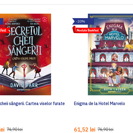
-20%
cheii sângerii. Cartea viselor furate
Enigma de la Hotel Marvelo
ei
61,52 lei
76,90 lei
76,90 lei