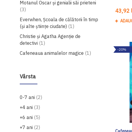
Motanul Oscar și genialii săi prieteni
produse
3
43,92 l
Everwhen, Școala de călătorii în timp
ADAU
produs
(și alte științe ciudate)
1
Christie și Agatha Agenție de
produs
detectivi
1
-20%
produs
Cafeneaua animalelor magice
1
Vârsta
produse
0-7 ani
2
produse
+4 ani
3
produse
+6 ani
5
produse
+7 ani
2
Cafeneau