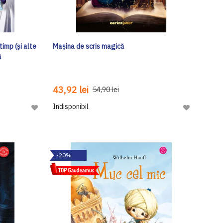
timp (și alte
Mașina de scris magică
ă
43,92 lei
54,90 lei
Indisponibil
Adaugă
Adaugă
la
la
Lista
Lista
de
de
-20%
Dorinte
Dorinte