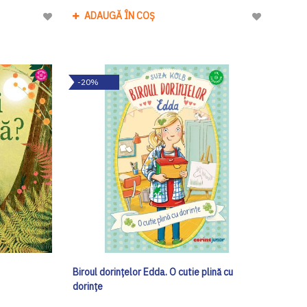
ADAUGĂ ÎN COȘ
Adaugă
Adaugă
la
la
Lista
Lista
de
de
-20%
Dorinte
Dorinte
Biroul dorințelor Edda. O cutie plină cu
dorințe