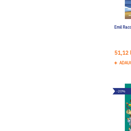
Emil Raco
51,12 l
ADAU
-20%