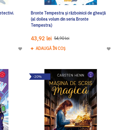
tectivi.
Bronte Tempestra și războinicii de gheață
(al doilea volum din seria Bronte
Tempestra)
43,92 lei
54,90 lei
ADAUGĂ ÎN COȘ
Adaugă
Adaugă
la
la
Lista
Lista
de
de
-20%
Dorinte
Dorinte