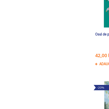
Osul de 
42,00 l
ADAU
-20%