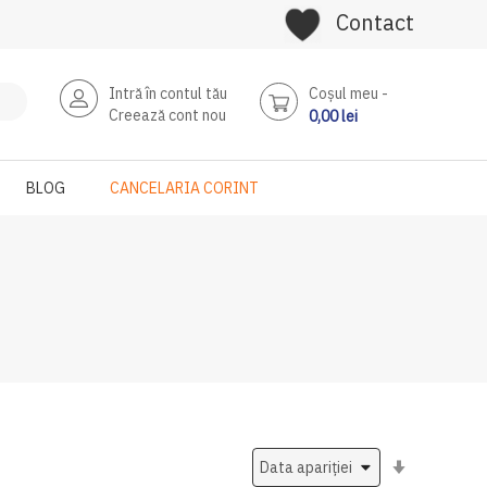
Contact
Intră în contul tău
Coşul meu
Creează cont nou
0,00 lei
BLOG
CANCELARIA CORINT
Setati
ascendent