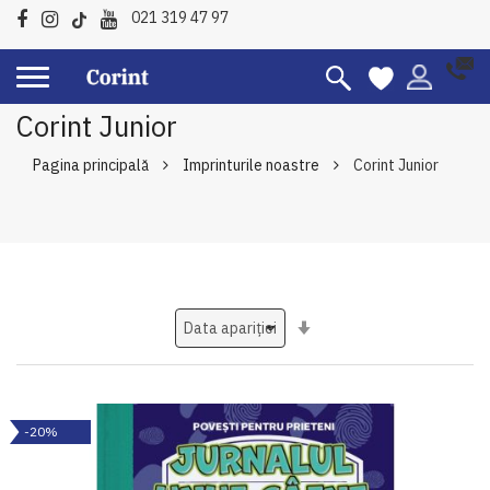
021 319 47 97
Corint Junior
Pagina principală
Imprinturile noastre
Corint Junior
Setati
ascendent
-20%