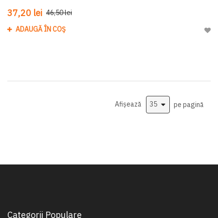
37,20 lei
46,50 lei
ADAUGĂ ÎN COȘ
Adau
Afișează
pe pagină
Categorii Populare