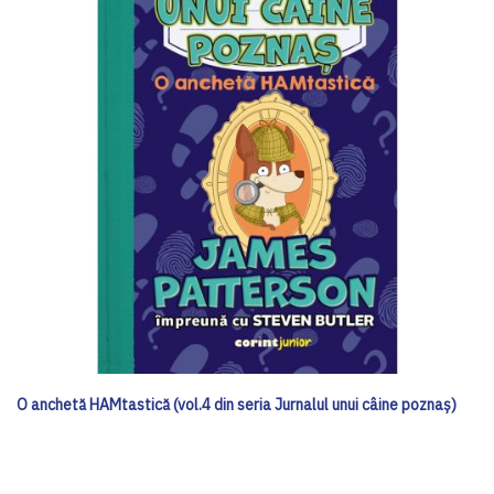
O anchetă HAMtastică (vol.4 din seria Jurnalul unui câine poznaș)