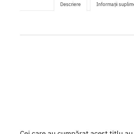
Descriere
Informaţii supli
Cei care au cumpărat acest titlu au 