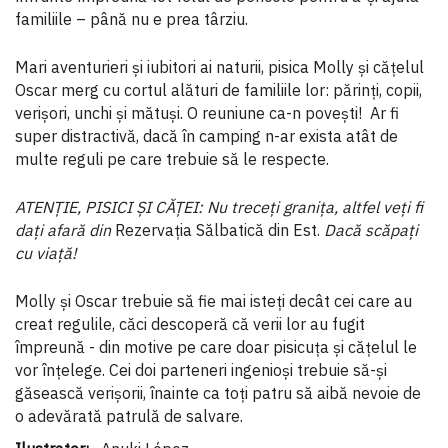
familiile – până nu e prea târziu.
Mari aventurieri și iubitori ai naturii, pisica Molly și cățelul
Oscar merg cu cortul alături de familiile lor: părinți, copii,
verișori, unchi și mătuși. O reuniune ca-n povești! Ar fi
super distractivă, dacă în camping n-ar exista atât de
multe reguli pe care trebuie să le respecte.
ATENȚIE, PISICI ȘI CĂȚEI: Nu treceți granița, altfel veți fi
dați afară din
Rezervația Sălbatică din Est.
Dacă scăpați
cu viață!
Molly și Oscar trebuie să fie mai isteți decât cei care au
creat regulile, căci descoperă că verii lor au fugit
împreună - din motive pe care doar pisicuța și cățelul le
vor înțelege. Cei doi parteneri ingenioși trebuie să-și
găsească verișorii, înainte ca toți patru să aibă nevoie de
o adevărată patrulă de salvare.