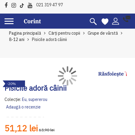
021 319 47 97
Pagina principală
Cărți pentru copii
Grupe de vârstă
8-12 ani
Pisicile adoră câinii
Skip
Sk
-20%
to
to
Pisicile adoră câinii
the
th
end
be
Colecție:
Eu, supererou
of
of
Adaugă o recenzie
the
th
images
im
gallery
ga
51,12 lei
63,90 lei