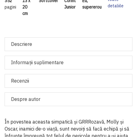
352
13 x
Softcover
Corint
Eu,
detaliile
pagini
20
Junior
supererou
cm
Descriere
Informaţii suplimentare
Recenzii
Despre autor
În povestea aceasta simpatică și GRRRozavă, Molly și
Oscar, inamici de-o viață, sunt nevoiți să facă echipă și să
înfrunte împreună tot felul de pericole pentru a-și ajuta