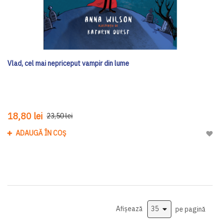
Vlad, cel mai nepriceput vampir din lume
18,80 lei
23,50 lei
ADAUGĂ ÎN COȘ
Adau
Afișează
pe pagină