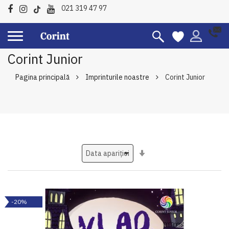
021 319 47 97
Corint Junior
Pagina principală
Imprinturile noastre
Corint Junior
Setati
ascendent
-20%