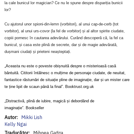
la cale bunicul lor magician? Ce nu le spune despre dispariția bunicii
lor?
Cu ajutorul unor spioni-din-lemn (vorbitori), al unui cap-de-cerb (tot
vorbitor), al unui urs-covor (la fel de vorbitor) și al altor spirite ciudate,
copiii pornesc în cautarea adevărului. Curând descoperă că, la fel ca
bunicul, și casa este plină de secrete, dar și de magie adevărată,
dușmani ciudați și prieteni neașteptați.
„Aceasta nu este o poveste obișnuită despre o misterioasă casă
bântuită. Cititorii întâlnesc o mulțime de personaje ciudate, de neuitat,
fantastice răsturnări de situație pline de imaginație, dar și un mister care
te ține lipit de scaun până la final”.
Booktrust.org.uk
„Distractivă, plină de iubire, magică și debordând de
imaginație”.
Bookseller
Informaţii
Mikki Lish
suplimentare
Kelly Ngai
Mihnea Gafița