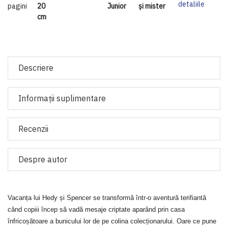
detaliile
pagini
20
Junior
și mister
cm
Descriere
Informaţii suplimentare
Recenzii
Despre autor
Vacanța lui Hedy și Spencer se transformă într-o aventură terifiantă
când copiii încep să vadă mesaje criptate aparând prin casa
înfricoșătoare a bunicului lor de pe colina colecționarului. Oare ce pune