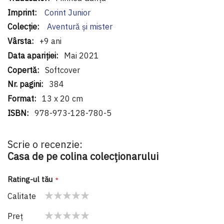
Corint Junior
Aventură și mister
+9 ani
Mai 2021
Softcover
384
13 x 20 cm
978-973-128-780-5
Scrie o recenzie:
Casa de pe colina colecționarului
Rating-ul tău
Calitate
1
2
3
4
5
Preţ
star
stars
stars
stars
stars