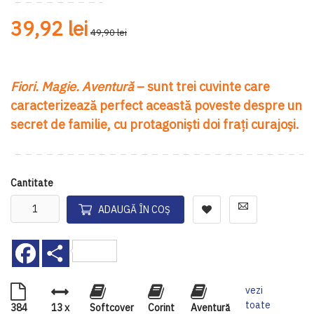
39,92 lei
49,90 lei
Fiori. Magie. Aventură
– sunt trei cuvinte care
caracterizează perfect această poveste despre un
secret de familie, cu protagoniști doi frați curajoși.
Cantitate
ADAUGĂ ÎN COȘ
Facebook
Share
vezi
toate
384
13 x
Softcover
Corint
Aventură