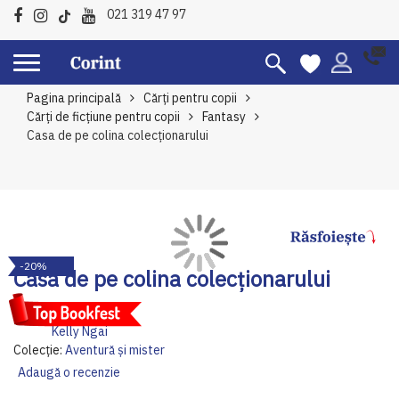
021 319 47 97
Pagina principală
Cărți pentru copii
Cărți de ficțiune pentru copii
Fantasy
Casa de pe colina colecționarului
Skip
Sk
-20%
to
to
Casa de pe colina colecționarului
the
th
end
be
Autor:
Mikki Lish
of
of
Kelly Ngai
the
th
Colecție:
Aventură și mister
images
im
Adaugă o recenzie
gallery
ga