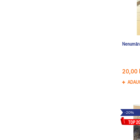
Nenumăra
20,00 l
ADAU
-20%