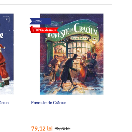
-20%
ăciun
Poveste de Crăciun
79,12 lei
98,90 lei