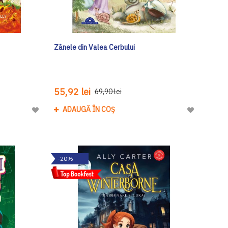
Zânele din Valea Cerbului
55,92 lei
69,90 lei
ADAUGĂ ÎN COȘ
Adaugă
Adaugă
la
la
Lista
Lista
de
de
-20%
Dorinte
Dorinte