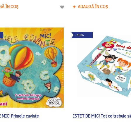
GĂ ÎN COȘ
ADAUGĂ ÎN COȘ
Adaugă
la
Lista
de
-40%
Dorinte
 MIC! Primele cuvinte
ISTET DE MIC! Tot ce trebuie să ş