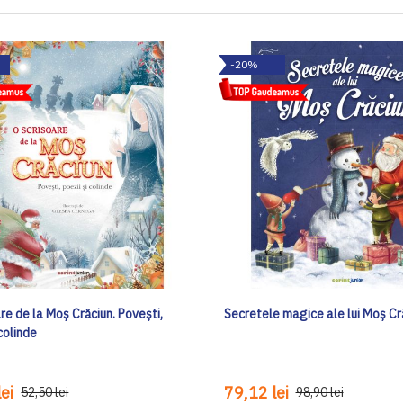
-20%
re de la Moș Crăciun. Povești,
Secretele magice ale lui Moş Cr
 colinde
ei
79,12 lei
52,50 lei
98,90 lei