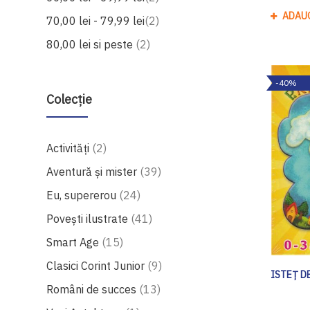
ADAU
produse
70,00 lei
-
79,99 lei
2
produse
80,00 lei
si peste
2
-40%
Colecție
produse
Activități
2
produse
Aventură și mister
39
produse
Eu, supererou
24
produse
Povești ilustrate
41
produse
Smart Age
15
produse
Clasici Corint Junior
9
ISTEȚ DE
produse
Români de succes
13