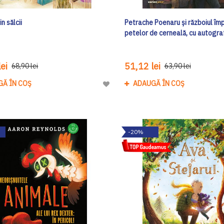
n sălcii
Petrache Poenaru și războiul îm
petelor de cerneală, cu autogra
ei
51,12 lei
68,90 lei
63,90 lei
GĂ ÎN COȘ
ADAUGĂ ÎN COȘ
Adaugă
la
Lista
de
-20%
Dorinte