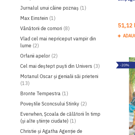
produs
Jurnalul unui câine poznaș
1
produs
Max Einstein
1
51,12 l
produse
Vânătorii de comori
8
ADAU
Vlad cel mai nepriceput vampir din
produse
lume
2
produse
Orfanii apelor
2
produse
-20%
Cel mai deștept puști din Univers
3
Motanul Oscar și genialii săi prieteni
produse
13
produs
Bronte Tempestra
1
produse
Poveștile Sconcsului Stinky
2
Everwhen, Școala de călătorii în timp
produs
(și alte științe ciudate)
1
Christie și Agatha Agenție de