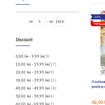
-20%
lei
-
lei
Discount
produse
0,00 lei
-
9,99 lei
5
produse
10,00 lei
-
19,99 lei
17
produse
20,00 lei
-
29,99 lei
9
produse
30,00 lei
-
39,99 lei
21
O scrisoa
poezii și
produse
40,00 lei
-
49,99 lei
34
produse
50,00 lei
-
59,99 lei
6
42,00 l
produse
60,00 lei
-
69,99 lei
2