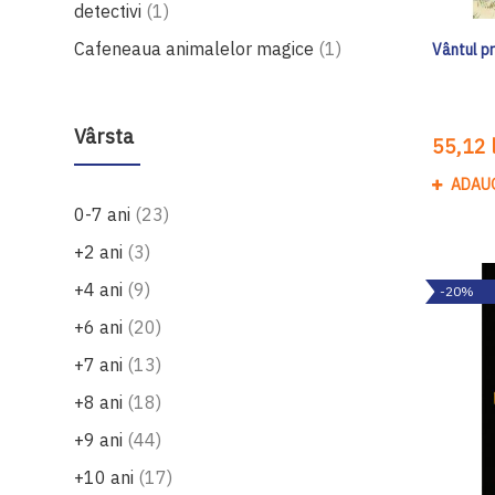
produs
detectivi
1
produs
Cafeneaua animalelor magice
1
Vântul pri
Vârsta
55,12 l
ADAU
produse
0-7 ani
23
produse
+2 ani
3
produse
+4 ani
9
-20%
produse
+6 ani
20
produse
+7 ani
13
produse
+8 ani
18
produse
+9 ani
44
produse
+10 ani
17