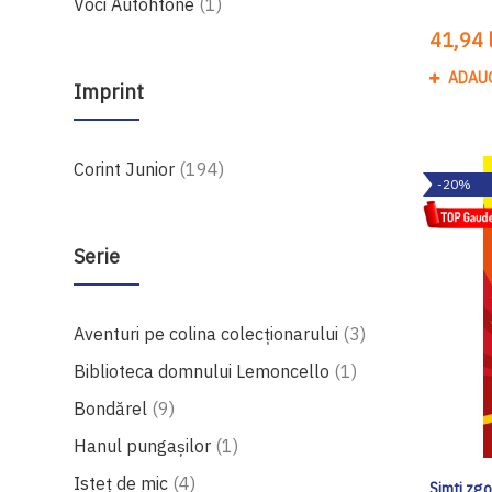
produs
Voci Autohtone
1
41,94 l
ADAU
Imprint
produse
Corint Junior
194
-20%
Serie
produse
Aventuri pe colina colecționarului
3
produs
Biblioteca domnului Lemoncello
1
produse
Bondărel
9
produs
Hanul pungașilor
1
produse
Isteț de mic
4
Simți zg