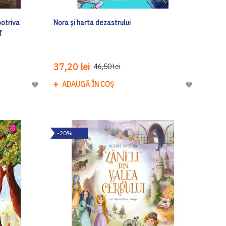
potriva
Nora și harta dezastrului
f
37,20 lei
46,50 lei
ADAUGĂ ÎN COȘ
Adaugă
Adaugă
la
la
Lista
Lista
de
de
-20%
Dorinte
Dorinte