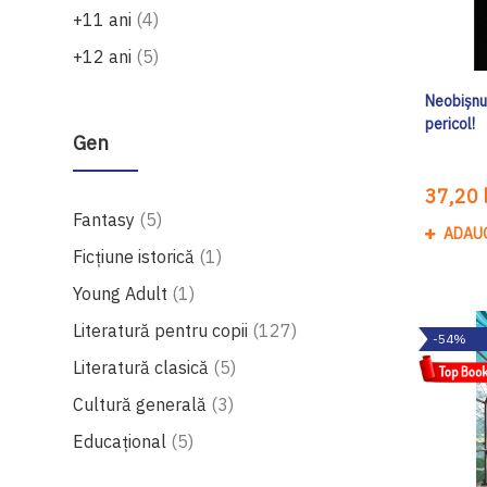
produse
+11 ani
4
produse
+12 ani
5
Neobișnui
pericol!
Gen
37,20 l
produse
Fantasy
5
ADAU
produs
Ficțiune istorică
1
produs
Young Adult
1
produse
Literatură pentru copii
127
-54%
produse
Literatură clasică
5
produse
Cultură generală
3
produse
Educațional
5