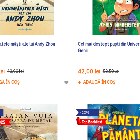
tele măști ale lui Andy Zhou
Cel mai deștept puști din Univer
Genii
ei
42,00 lei
43,90 lei
52,50 lei
GĂ ÎN COȘ
ADAUGĂ ÎN COȘ
Adaugă
la
Lista
de
-20%
Dorinte