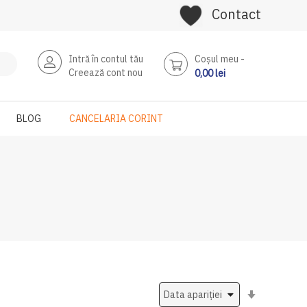
Contact
Intră în contul tău
Coşul meu
Creează cont nou
0,00 lei
BLOG
CANCELARIA CORINT
Setati
ascendent