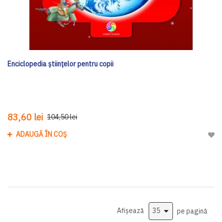
Enciclopedia științelor pentru copii
83,60 lei
104,50 lei
ADAUGĂ ÎN COȘ
Adau
Afișează
pe pagină