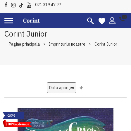
021 319 47 97
Corint Junior
Pagina principală
Imprinturile noastre
Corint Junior
Setati
ascendent
-20%