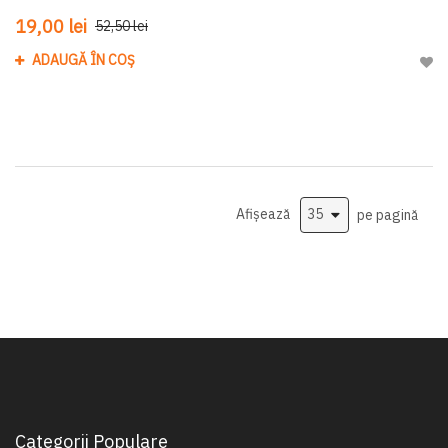
19,00 lei
52,50 lei
ADAUGĂ ÎN COȘ
Adau
Afișează
pe pagină
Categorii Populare