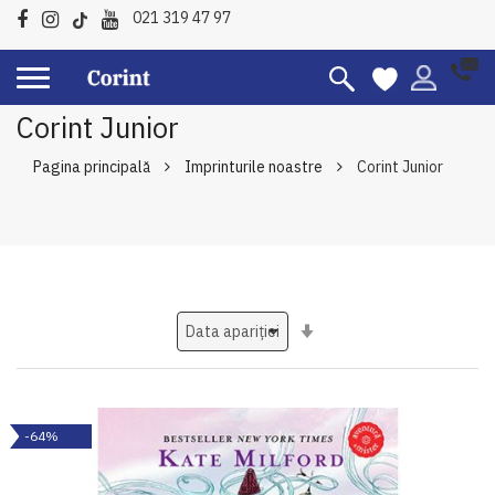
021 319 47 97
Corint Junior
Pagina principală
Imprinturile noastre
Corint Junior
Setati
ascendent
-64%