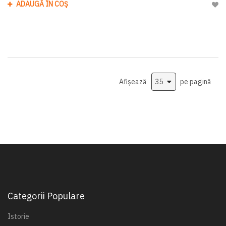
ADAUGĂ ÎN COȘ
Adau
Afișează
pe pagină
Categorii Populare
Istorie