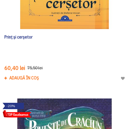
Prinț și cerșetor
60,40 lei
75,50 lei
ADAUGĂ ÎN COȘ
Adau
-20%