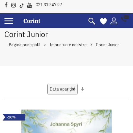
021 319 47 97
Corint Junior
Pagina principală
Imprinturile noastre
Corint Junior
Setati
ascendent
-20%