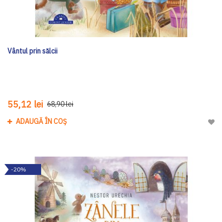
Vântul prin sălcii
55,12 lei
68,90 lei
ADAUGĂ ÎN COȘ
Adau
-20%