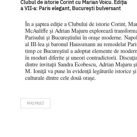
Clubul de istorie Corint cu Marian Voicu. Ediția
a VII-a: Paris elegant, București bulversant
În a șaptea ediție a Clubului de istorie Corint, Ma
McAuliffe și Adrian Majuru explorează transform
Parisului și Bucureștiului în orașe moderne. Napo
al III-lea și baronul Haussmann au remodelat Paris
timp ce Bucureștiul a adoptat elemente de modern
în moduri diferite și uneori contradictorii. Discuți
dintre invitații Sandra Ecobescu, Adrian Majuru și
M. Ioniță va pune în evidență legăturile istorice și
culturale dintre cele două orașe.
MAI MULT