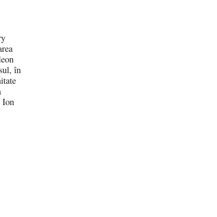
ry
area
leon
ul, în
itate
a
 Ion