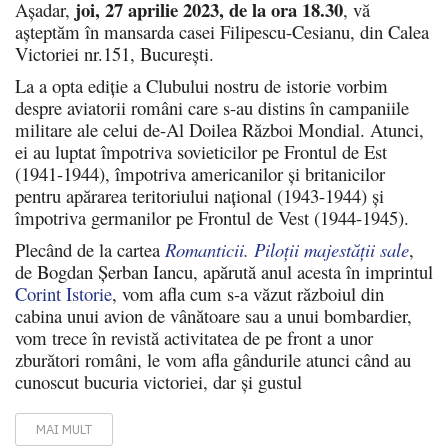
joi, 27 aprilie 2023, de la ora 18.30
Așadar,
, vă
așteptăm în mansarda casei Filipescu-Cesianu, din Calea
Victoriei nr.151, București.
La a opta ediție a Clubului nostru de istorie vorbim
despre aviatorii români care s-au distins în campaniile
militare ale celui de-Al Doilea Război Mondial. Atunci,
ei au luptat împotriva sovieticilor pe Frontul de Est
(1941-1944), împotriva americanilor și britanicilor
pentru apărarea teritoriului național (1943-1944) și
împotriva germanilor pe Frontul de Vest (1944-1945).
Plecând de la cartea
Romanticii. Piloţii majestăţii sale
,
de Bogdan Șerban Iancu, apărută anul acesta în imprintul
Corint Istorie
, vom afla cum s-a văzut războiul din
cabina unui avion de vânătoare sau a unui bombardier,
vom trece în revistă activitatea de pe front a unor
zburători români, le vom afla gândurile atunci când au
cunoscut bucuria victoriei, dar și gustul
MAI MULT