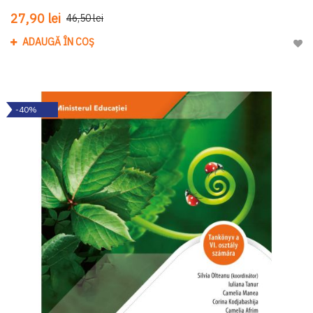
27,90 lei
46,50 lei
ADAUGĂ ÎN COȘ
Adau
-40%