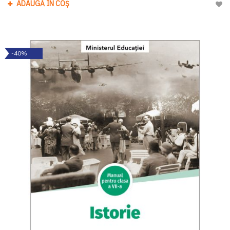
ADAUGĂ ÎN COȘ
Adau
-40%